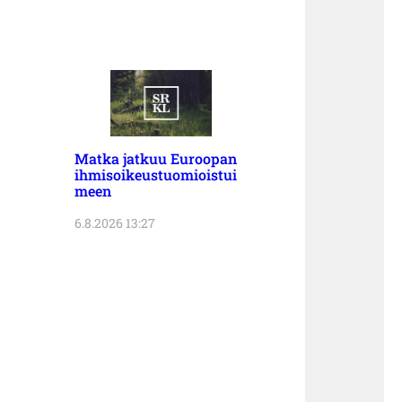
Matka jatkuu Euroopan
ihmisoikeustuomioistui
meen
6.8.2026 13:27