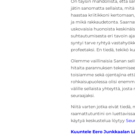
On täysin mahdollista, että sa
jätin sanomatta sellaista, mitä
haastaa kriitikkoni kertomaan
ja mikä rakkaudetonta. Saarnas
uskovaisia huonoista keskinäis
suhtautumisesta eri tavoin aja
syntyi tarve ryhtyä vastahyökk
profeetaksi. En tiedä, tekikö 
Olemme vaillinaisia Sanan selitt
hitaita parannuksen tekemisee
toisiamme sekä ojentajina että 
rohkaisupuolessa olisi enemmän
välille sellaista yhteyttä, jos
seuraajaksi.
Niitä varten jotka eivät tiedä,
raamattutuntini on luettaviss
käytyä keskustelua löytyy
Seur
Kuuntele Eero Junkkaalan Lä