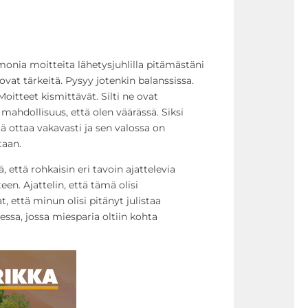
 monia moitteita lähetysjuhlilla pitämästäni
at tärkeitä. Pysyy jotenkin balanssissa.
Moitteet kismittävät. Silti ne ovat
i mahdollisuus, että olen väärässä. Siksi
ää ottaa vakavasti ja sen valossa on
taan.
tä, että rohkaisin eri tavoin ajattelevia
een. Ajattelin, että tämä olisi
t, että minun olisi pitänyt julistaa
essa, jossa miesparia oltiin kohta