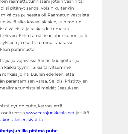
noin raamattutunnissani jotain väärin tai
 olisi pitänyt sanoa. Voisin kuitenkin
, mikä osa puheesta oli Raamatun vastaista
in kyllä aika kovaa lakiakin, kun moitin
istä väleistä ja rakkaudettomasta
tteleviin. Ehkä tämä osui johonkuhun, jolle
äykseen ja osoittaa minut vääräksi
kukaan parannusta.
äjiä ja vajavaisia Sanan kuulijoita – ja
n kaikki tyynni. Siksi tarvitsemme
rohkaisijoina. Luulen edelleen, että
 parantamisen varaa. Se loisi kristittyjen
ta maailma tunnistaisi meidät Jeesuksen
 mistä nyt on puhe, kerron, että
a osoitteessa
www.eerojunkkaala.net
ja siitä
akuntalaisen sivuilta.
hetysjuhlilla pitämä puhe