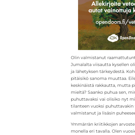
Olin valmistanut raamattutunt
Jumalalta viisautta kysellen 
ja lähetyksen tärkeydestä. Koh
pitäisikö sanoma muuttaa. Eile
keskinäistä rakkautta, mutta p
mieltä? Saanko puhua sen, mi
puhuttavaksi vai olisiko nyt m
tilanteen vuoksi puhuttavakin t
valmistanut ja lisäsin puheese
Ymmärrän kriitikkojen arvostel
monella eri tavalla. Olen vuosi