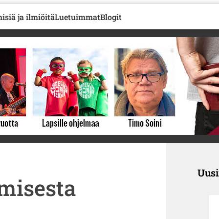
isiä ja ilmiöitä
Luetuimmat
Blogit
Uus
imisesta