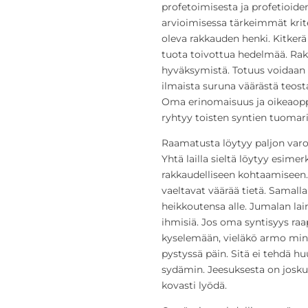
profetoimisesta ja profetioide
arvioimisessa tärkeimmät krit
oleva rakkauden henki. Kitkerä 
tuota toivottua hedelmää. Rak
hyväksymistä. Totuus voidaan 
ilmaista suruna väärästä teosta
Oma erinomaisuus ja oikeaoppi
ryhtyy toisten syntien tuomari
Raamatusta löytyy paljon varoi
Yhtä lailla sieltä löytyy esime
rakkaudelliseen kohtaamiseen. 
vaeltavat väärää tietä. Sama
heikkoutensa alle. Jumalan lain
ihmisiä. Jos oma syntisyys raa
kyselemään, vieläkö armo minull
pystyssä päin. Sitä ei tehdä h
sydämin. Jeesuksesta on joskus
kovasti lyödä.