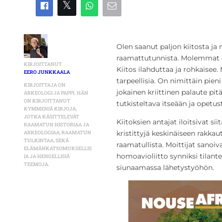
Olen saanut paljon kiitosta ja
raamattutunnista. Molemmat ov
KIRJOITTANUT
Kiitos ilahduttaa ja rohkaisee. 
EERO JUNKKAALA
tarpeellisia. On nimittäin pien
KIRJOITTAJA ON
jokainen kriittinen palaute pit
ARKEOLOGI JA PAPPI. HÄN
ON KIRJOITTANUT
tutkisteltava itseään ja opetus
KYMMENIÄ KIRJOJA,
JOTKA KÄSITTELEVÄT
Kiitoksien antajat iloitsivat sii
RAAMATUN HISTORIAA JA
kristittyjä keskinäiseen rakkaut
ARKEOLOGIAA, RAAMATUN
TULKINTAA, SEKÄ
raamatullista. Moittijat sanoiva
ELÄMÄNKATSOMUKSELLIS
homoavioliitto synniksi tilante
IA JA HENGELLISIÄ
TEEMOJA.
siunaamassa lähetystyöhön.