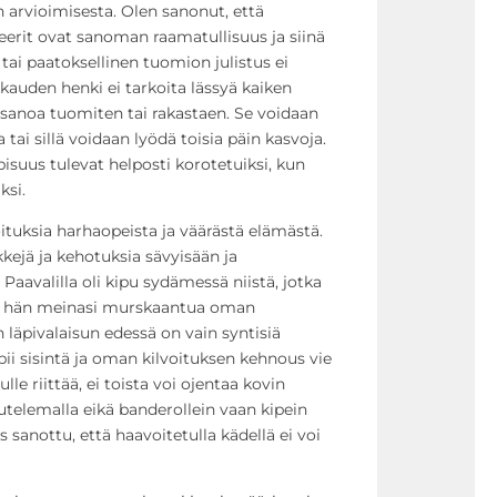
n arvioimisesta. Olen sanonut, että
eerit ovat sanoman raamatullisuus ja siinä
tai paatoksellinen tuomion julistus ei
kauden henki ei tarkoita lässyä kaiken
sanoa tuomiten tai rakastaen. Se voidaan
 tai sillä voidaan lyödä toisia päin kasvoja.
suus tulevat helposti korotetuiksi, kun
ksi.
tuksia harhaopeista ja väärästä elämästä.
rkkejä ja kehotuksia sävyisään ja
Paavalilla oli kipu sydämessä niistä, jotka
lla hän meinasi murskaantua oman
 läpivalaisun edessä on vain syntisiä
pii sisintä ja oman kilvoituksen kehnous vie
e riittää, ei toista voi ojentaa kovin
uutelemalla eikä banderollein vaan kipein
 sanottu, että haavoitetulla kädellä ei voi