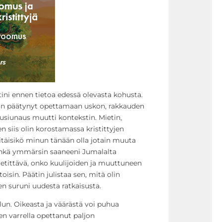
ini ennen tietoa edessä olevasta kohusta.
olin päätynyt opettamaan uskon, rakkauden
usiunaus muutti kontekstin. Mietin,
n siis olin korostamassa kristittyjen
itäisikö minun tänään olla jotain muuta
nkä ymmärsin saaneeni Jumalalta
ietittävä, onko kuulijoiden ja muuttuneen
oisin. Päätin julistaa sen, mitä olin
en suruni uudesta ratkaisusta.
un. Oikeasta ja väärästä voi puhua
en varrella opettanut paljon