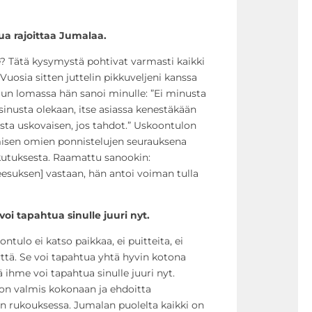
 rajoittaa Jumalaa.
? Tätä kysymystä pohtivat varmasti kaikki
Vuosia sitten juttelin pikkuveljeni kanssa
lun lomassa hän sanoi minulle: ”Ei minusta
i sinusta olekaan, itse asiassa kenestäkään
usta uskovaisen, jos tahdot.” Uskoontulon
misen omien ponnistelujen seurauksena
kutuksesta. Raamattu sanookin:
[Jeesuksen] vastaan, hän antoi voiman tulla
oi tapahtua sinulle juuri nyt.
tulo ei katso paikkaa, ei puitteita, ei
ttä. Se voi tapahtua yhtä hyvin kotona
ä ihme voi tapahtua sinulle juuri nyt.
n on valmis kokonaan ja ehdoitta
 rukouksessa. Jumalan puolelta kaikki on