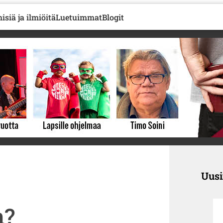
isiä ja ilmiöitä
Luetuimmat
Blogit
Uus
n?