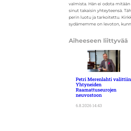
valmista. Hän ei odota mitään 
sinut takaisin yhteyteensä. T
perin luotu ja tarkoitettu. Ki
sydämemme on levoton, kunnes
Aiheeseen liittyvää
Petri Merenlahti valittiin
Yhtyneiden
Raamattuseurojen
neuvostoon
6.8.2026 14:43