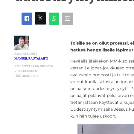
Toisille se on ollut prosessi,
hetkeä hengelliselle läpimur
KIRJOITTANUT
MANUEL RAUTALAHTI
Keväällä jääkiekon MM-kisois
KIRJOITTAJA ON SUOMEN
kerran Leijonat-joukkueen ott
VIIKKOLEHDEN
avauserän huonosti ja tuli tois
PÄÄTOIMITTAJA.
voinut kuulla selostajan inno
pelaa kuin uudestisyntynyt!” Pe
pelaajat pelaavat peliä aivan e
tietämättään käyttävät alkuja
Uudestisyntymisellä Jeesus ku
kun hän tulee uskoon.