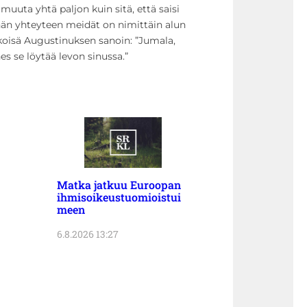
muuta yhtä paljon kuin sitä, että saisi
ähän yhteyteen meidät on nimittäin alun
rkkoisä Augustinuksen sanoin: ”Jumala,
 se löytää levon sinussa.”
Matka jatkuu Euroopan
ihmisoikeustuomioistui
meen
6.8.2026 13:27