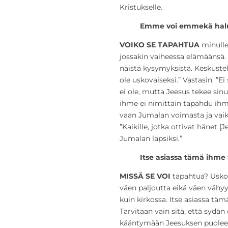
Kristukselle.
Emme voi emmekä halua
VOIKO SE TAPAHTUA
minulle
jossakin vaiheessa elämäänsä. 
näistä kysymyksistä. Keskuste
ole uskovaiseksi.” Vastasin: ”E
ei ole, mutta Jeesus tekee sin
ihme ei nimittäin tapahdu ih
vaan Jumalan voimasta ja vai
”Kaikille, jotka ottivat hänet 
Jumalan lapsiksi.”
Itse asiassa tämä ihme v
MISSÄ SE VOI
tapahtua? Uskoon
väen paljoutta eikä väen vähyy
kuin kirkossa. Itse asiassa täm
Tarvitaan vain sitä, että sydä
kääntymään Jeesuksen puoleen