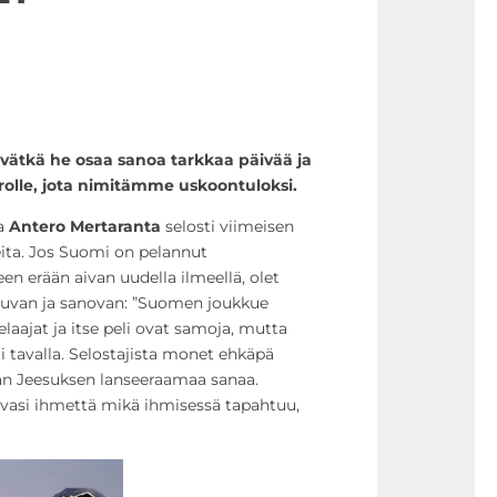
 eivätkä he osaa sanoa tarkkaa päivää ja
rolle, jota nimitämme uskoontuloksi.
sa
Antero Mertaranta
selosti viimeisen
eita. Jos Suomi on pelannut
een erään aivan uudella ilmeellä, olet
stuvan ja sanovan: ”Suomen joukkue
laajat ja itse peli ovat samoja, mutta
ri tavalla. Selostajista monet ehkäpä
an Jeesuksen lanseeraamaa sanaa.
vasi ihmettä mikä ihmisessä tapahtuu,