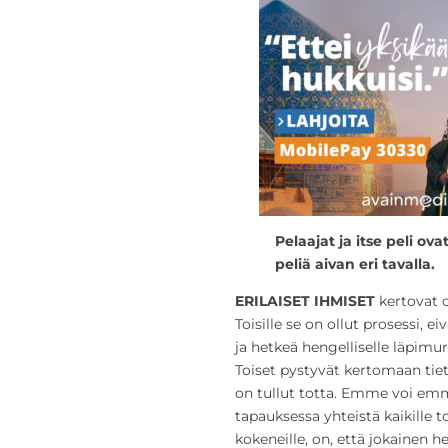
Pelaajat ja itse peli ov
peliä aivan eri tavalla.
ERILAISET IHMISET
kertovat 
Toisille se on ollut prosessi, 
ja hetkeä hengelliselle läpimu
Toiset pystyvät kertomaan tiet
on tullut totta. Emme voi emm
tapauksessa yhteistä kaikille t
kokeneille, on, että jokainen h