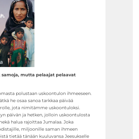
at samoja, mutta pelaajat pelaavat
omasta polustaan uskoontulon ihmeeseen.
eivätkä he osaa sanoa tarkkaa päivää
rrolle, jota nimitämme uskoontuloksi.
yn päivän ja hetken, jolloin uskoontulosta
ekä halua rajoittaa Jumalaa. Joka
odistajille, miljoonille saman ihmeen
eistä tietää tänään kuuluvansa Jeesukselle