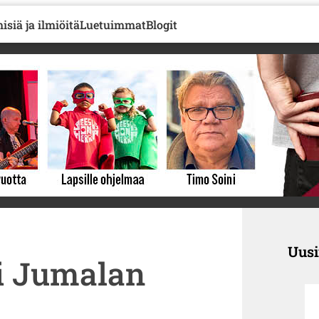
isiä ja ilmiöitä
Luetuimmat
Blogit
Uus
oi Jumalan