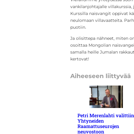
vankilanjohtajalle villakurssia, 
Kurssilla naisvangit oppivat k
neulomaan villavaatteita. Parh
puotiin.
Ja olisittepa nähneet, miten on
osoittaa Mongolian naisvangei
samalla heille Jumalan rakkau
kertovat!
Aiheeseen liittyvää
Petri Merenlahti valittiin
Yhtyneiden
Raamattuseurojen
neuvostoon