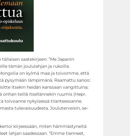
tällaisen saatekirjeen: ”Me Japanin
ille tämän joululahjan ja rukoilla
Mongolia on kylmä maa ja toivomme, että
eitä pysymään lämpimänä. Raamattu sanoo:
isitte itsekin heidän kanssaan vangittuina;
ä onhan teillä itsellännekin ruumis (Hepr.
tä toivoanne nykyisessä tilanteessanne.
asta tulevaisuudesta. Jouluterveisin, se-
 kertoi kirjeessään, miten hämmästyneitä
lleet lahjan saadessaan. ”Emme tienneet,