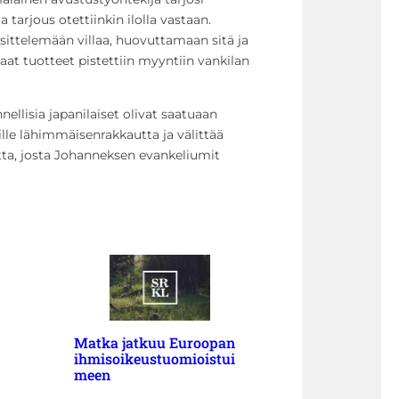
ja tarjous otettiinkin ilolla vastaan.
äsittelemään villaa, huovuttamaan sitä ja
aat tuotteet pistettiin myyntiin vankilan
nellisia japanilaiset olivat saatuaan
lle lähimmäisenrakkautta ja välittää
tta, josta Johanneksen evankeliumit
Matka jatkuu Euroopan
ihmisoikeustuomioistui
meen