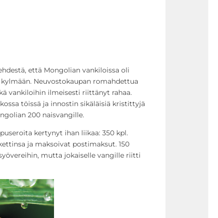
lehdestä, että Mongolian vankiloissa oli
ut kylmään. Neuvostokaupan romahdettua
kä vankiloihin ilmeisesti riittänyt rahaa.
ssa töissä ja innostin sikäläisiä kristittyjä
ngolian 200 naisvangille.
useroita kertynyt ihan liikaa: 350 kpl.
kettinsa ja maksoivat postimaksut. 150
syövereihin, mutta jokaiselle vangille riitti