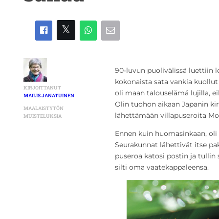
90-luvun puolivälissä luettiin 
kokonaista sata vankia kuoll
KIRJOITTANUT
oli maan talouselämä lujilla, ei
MAILIS JANATUINEN
Olin tuohon aikaan Japanin kirko
MAALAISTYTÖN
lähettämään villapuseroita Mo
MUISTELUKSIA
Ennen kuin huomasinkaan, oli p
Seurakunnat lähettivät itse pa
puseroa katosi postin ja tullin 
silti oma vaatekappaleensa.