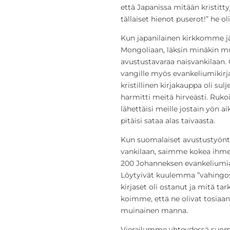
että Japanissa mitään kristitt
tällaiset hienot puserot!” he oli
Kun japanilainen kirkkomme j
Mongoliaan, läksin minäkin 
avustustavaraa naisvankilaan
vangille myös evankeliumikirj
kristillinen kirjakauppa oli sul
harmitti meitä hirveästi. Ru
lähettäisi meille jostain yön a
pitäisi sataa alas taivaasta.
Kun suomalaiset avustustyönte
vankilaan, saimme kokea ihmee
200 Johanneksen evankeliumia.
Löytyivät kuulemma ”vahingoss
kirjaset oli ostanut ja mitä tar
koimme, että ne olivat tosiaan
muinainen manna.
Vierailumme yhteydessä suoma