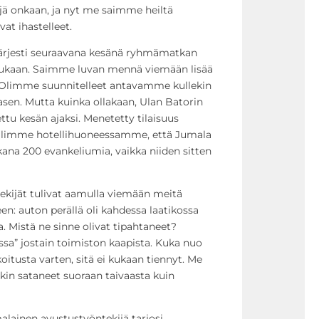
yjä onkaan, ja nyt me saimme heiltä
vat ihastelleet.
ärjesti seuraavana kesänä ryhmämatkan
mukaan. Saimme luvan mennä viemään lisää
. Olimme suunnitelleet antavamme kullekin
asen. Mutta kuinka ollakaan, Ulan Batorin
jettu kesän ajaksi. Menetetty tilaisuus
koilimme hotellihuoneessamme, että Jumala
ikana 200 evankeliumia, vaikka niiden sitten
kijät tulivat aamulla viemään meitä
n: auton perällä oli kahdessa laatikossa
 Mistä ne sinne olivat tipahtaneet?
a” jostain toimiston kaapista. Kuka nuo
koitusta varten, sitä ei kukaan tiennyt. Me
kin sataneet suoraan taivaasta kuin
lainen avustustyöntekijä tarjosi