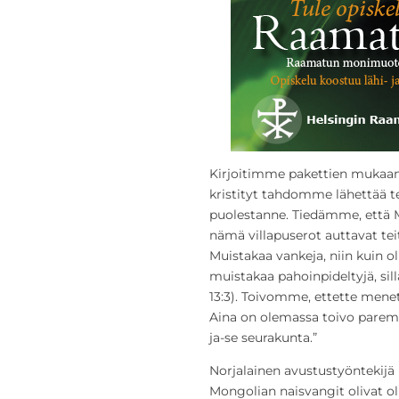
Kirjoitimme pakettien mukaan 
kristityt tahdomme lähettää te
puolestanne. Tiedämme, että 
nämä villapuserot auttavat t
Muistakaa vankeja, niin kuin ol
muistakaa pahoinpideltyjä, sill
13:3). Toivomme, ettette mene
Aina on olemassa toivo paremm
ja-se seurakunta.”
Norjalainen avustustyöntekijä
Mongolian naisvangit olivat o