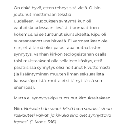
On ehkä hyvä, etten tehnyt sitä vielä. Olisin
joutunut miettimään tekstiä
uudelleen. Kuopuksen syntymä kun oli
vauhdikkuudessaan lievästi traumaattinen
kokemus. Ei se tuntunut siunaukselta. Kipu oli
suoraansanottuna hirveää. Ei varmastikaan ole
niin, että tämä olisi paras tapa hoitaa lasten
synnytys. Vanhan kirkon teologeistahan osalla
taisi muistaakseni olla sellainen käsitys, että
paratiisissa synnytys olisi hoitunut kivuttomasti
(ja lisääntyminen muuten ilman seksuaalista
kanssakäymistä, mutta ei siitä nyt tässä sen
enempää).
Mutta ei synnytyskipu tuntunut kiroukseltakaan.
Niin.
Naiselle hän sanoi: Minä teen suuriksi sinun
raskautesi vaivat, ja kivulla sinä olet synnyttävä
lapsesi. (1. Moos. 3:16)