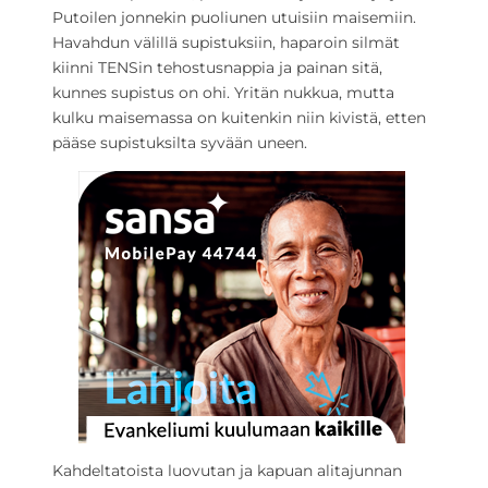
Putoilen jonnekin puoliunen utuisiin maisemiin.
Havahdun välillä supistuksiin, haparoin silmät
kiinni TENSin tehostusnappia ja painan sitä,
kunnes supistus on ohi. Yritän nukkua, mutta
kulku maisemassa on kuitenkin niin kivistä, etten
pääse supistuksilta syvään uneen.
Kahdeltatoista luovutan ja kapuan alitajunnan