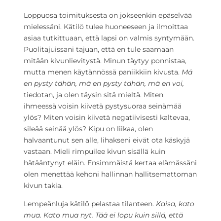
Loppuosa toimituksesta on jokseenkin epäselvää
mielessäni. Kätilö tulee huoneeseen ja ilmoittaa
asiaa tutkittuaan, että lapsi on valmis syntymään.
Puolitajuissani tajuan, että en tule saamaan
mitään kivunlievitystä. Minun täytyy ponnistaa,
mutta menen käytännössä paniikkiin kivusta.
Mä
en pysty tähän, mä en pysty tähän, mä en voi,
tiedotan, ja olen täysin sitä mieltä. Miten
ihmeessä voisin kiivetä pystysuoraa seinämää
ylös? Miten voisin kiivetä negatiivisesti kaltevaa,
sileää seinää ylös? Kipu on liikaa, olen
halvaantunut sen alle, lihakseni eivät ota käskyjä
vastaan. Mieli rimpuilee kivun sisällä kuin
hätääntynyt eläin. Ensimmäistä kertaa elämässäni
olen menettää kehoni hallinnan hallitsemattoman
kivun takia.
Lempeänluja kätilö pelastaa tilanteen.
Kaisa, kato
mua. Kato mua nyt. Tää ei lopu kuin sillä, että