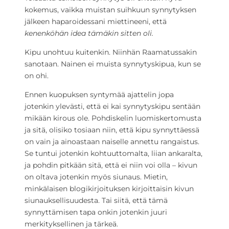
kokemus, vaikka muistan suihkuun synnytyksen
jälkeen haparoidessani miettineeni, että
kenenköhän idea tämäkin sitten oli.
Kipu unohtuu kuitenkin. Niinhän Raamatussakin
sanotaan. Nainen ei muista synnytyskipua, kun se
on ohi.
Ennen kuopuksen syntymää ajattelin jopa
jotenkin ylevästi, että ei kai synnytyskipu sentään
mikään kirous ole. Pohdiskelin luomiskertomusta
ja sitä, olisiko tosiaan niin, että kipu synnyttäessä
on vain ja ainoastaan naiselle annettu rangaistus.
Se tuntui jotenkin kohtuuttomalta, liian ankaralta,
ja pohdin pitkään sitä, että ei niin voi olla – kivun
on oltava jotenkin myös siunaus. Mietin,
minkälaisen blogikirjoituksen kirjoittaisin kivun
siunauksellisuudesta. Tai siitä, että tämä
synnyttämisen tapa onkin jotenkin juuri
merkityksellinen ja tärkeä.