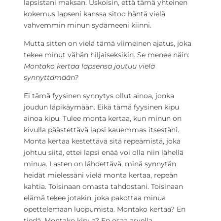
lapsistani maksan. Uskoisin, että tämä yhteinen
kokemus lapseni kanssa sitoo häntä vielä
vahvemmin minun sydämeeni kiinni.
Mutta sitten on vielä tämä viimeinen ajatus, joka
tekee minut vähän hiljaiseksikin. Se menee näin:
Montako kertaa lapsensa joutuu vielä
synnyttämään?
Ei tämä fyysinen synnytys ollut ainoa, jonka
joudun läpikäymään. Eikä tämä fyysinen kipu
ainoa kipu. Tulee monta kertaa, kun minun on
kivulla päästettävä lapsi kauemmas itsestäni.
Monta kertaa kestettävä sitä repeämistä, joka
johtuu siitä, ettei lapsi enää voi olla niin lähellä
minua. Lasten on lähdettävä, minä synnytän
heidät mielessäni vielä monta kertaa, repeän
kahtia. Toisinaan omasta tahdostani. Toisinaan
elämä tekee jotakin, joka pakottaa minua
opettelemaan luopumista. Montako kertaa? En
tiedä. Montako kipua? En osaa arvella.