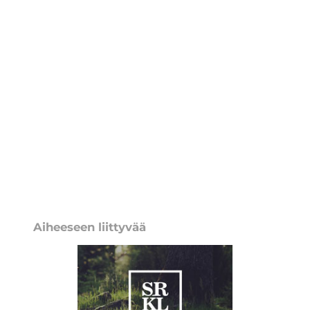
Aiheeseen liittyvää