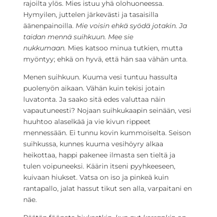
rajoilta ylös. Mies istuu yhä olohuoneessa.
Hymyilen, juttelen järkevästi ja tasaisilla
äänenpainoilla.
Mie voisin ehkä syödä jotakin. Ja
taidan mennä suihkuun. Mee sie
nukkumaan.
Mies katsoo minua tutkien, mutta
myöntyy; ehkä on hyvä, että hän saa vähän unta.
Menen suihkuun. Kuuma vesi tuntuu hassulta
puolenyön aikaan. Vähän kuin tekisi jotain
luvatonta. Ja saako sitä edes valuttaa näin
vapautuneesti? Nojaan suihkukaapin seinään, vesi
huuhtoo alaselkää ja vie kivun rippeet
mennessään. Ei tunnu kovin kummoiselta. Seison
suihkussa, kunnes kuuma vesihöyry alkaa
heikottaa, happi pakenee ilmasta sen tieltä ja
tulen voipuneeksi. Käärin itseni pyyhkeeseen,
kuivaan hiukset. Vatsa on iso ja pinkeä kuin
rantapallo, jalat hassut tikut sen alla, varpaitani en
näe.