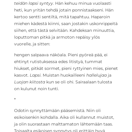
teidän lapsi syntyy.
Hän kehuu minua vuolaasti
heti, kun yritän tehdä jotain ponnistaakseni. Hän
kertoo sentti sentiltä, mitä tapahtuu. Haparoin
miehen kädestä kiinni, saan jostakin uskonrippeitä
siihen, että tästä selvitään. Kahdeksan minuuttia,
loputtoman pitkä ja armoton repäisy ylös
vuorelle, ja sitten:
hengen salpaava näköala. Pieni pyöreä pää, ei
ehtinyt rutistuksessa edes litistyä, tummat
hiukset, pitkät sormet, pieni ryttyinen mies, pienet
kasvot.
Lapsi.
Muistan huokailleeni
hallelujaa
ja
Luojan kiitosta
kun se oli ohi. Sairaalaan tulosta
on kulunut noin tunti.
*
Odotin synnyttämään pääsemistä. Niin oli
esikoisenkin kohdalla. Aika oli kullannut muistot,
ja olin suorastaan malttamaton lähtemään taas.
Toisaalta esikoisen synnytys oli erittäin hyvä