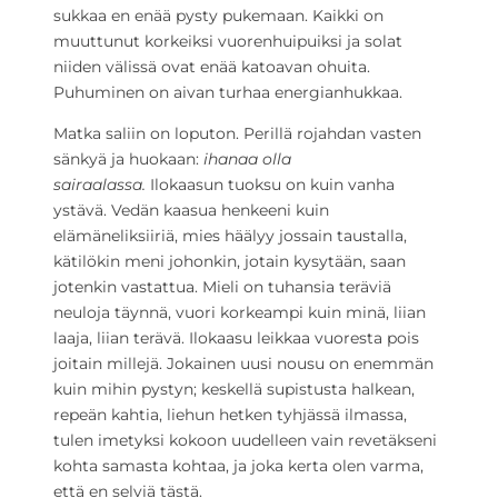
sukkaa en enää pysty pukemaan. Kaikki on
muuttunut korkeiksi vuorenhuipuiksi ja solat
niiden välissä ovat enää katoavan ohuita.
Puhuminen on aivan turhaa energianhukkaa.
Matka saliin on loputon. Perillä rojahdan vasten
sänkyä ja huokaan:
ihanaa olla
sairaalassa.
Ilokaasun tuoksu on kuin vanha
ystävä. Vedän kaasua henkeeni kuin
elämäneliksiiriä, mies häälyy jossain taustalla,
kätilökin meni johonkin, jotain kysytään, saan
jotenkin vastattua. Mieli on tuhansia teräviä
neuloja täynnä, vuori korkeampi kuin minä, liian
laaja, liian terävä. Ilokaasu leikkaa vuoresta pois
joitain millejä. Jokainen uusi nousu on enemmän
kuin mihin pystyn; keskellä supistusta halkean,
repeän kahtia, liehun hetken tyhjässä ilmassa,
tulen imetyksi kokoon uudelleen vain revetäkseni
kohta samasta kohtaa, ja joka kerta olen varma,
että en selviä tästä.