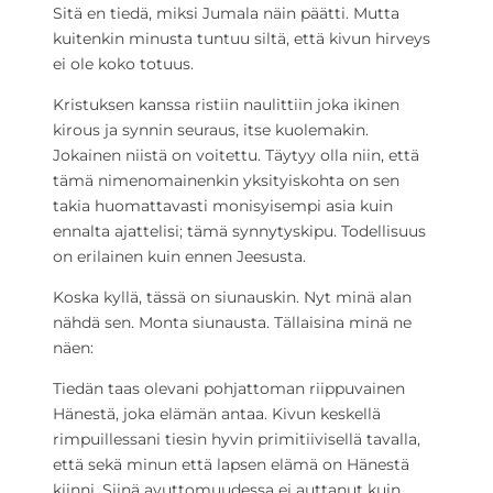
Sitä en tiedä, miksi Jumala näin päätti. Mutta
kuitenkin minusta tuntuu siltä, että kivun hirveys
ei ole koko totuus.
Kristuksen kanssa ristiin naulittiin joka ikinen
kirous ja synnin seuraus, itse kuolemakin.
Jokainen niistä on voitettu. Täytyy olla niin, että
tämä nimenomainenkin yksityiskohta on sen
takia huomattavasti monisyisempi asia kuin
ennalta ajattelisi; tämä synnytyskipu. Todellisuus
on erilainen kuin ennen Jeesusta.
Koska kyllä, tässä on siunauskin. Nyt minä alan
nähdä sen. Monta siunausta. Tällaisina minä ne
näen:
Tiedän taas olevani pohjattoman riippuvainen
Hänestä, joka elämän antaa. Kivun keskellä
rimpuillessani tiesin hyvin primitiivisellä tavalla,
että sekä minun että lapsen elämä on Hänestä
kiinni. Siinä avuttomuudessa ei auttanut kuin