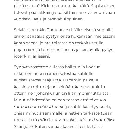
pitkä matka? Kidutus tuntuu kai tältä. Supistukset
tulevat päällekkäin ja poikittain, ei enää vuori vaan
vuoristo, laaja ja terävähuippuinen.
Selviän jotenkin Turkuun asti. Viimeisellä suoralla
ennen sairaalaa pystyn enää hokemaan mielessäni
kahta sanaa, joista toisesta on tarkoitus tulla
pojan nimi ja toinen on Jeesus ja sen avulla pysyn
jotenkin järjissäni.
Synnytysosaston aulassa hallitun ja kootun
näköinen nuori nainen selostaa kätilölle
supistustensa taajuutta. Haparoin paikalle
kaksinkerroin, nojaan seinään, katsekontaktin
ottaminen johonkuhun on liian monimutkaista.
Minut nähdessään nainen toteaa että
ei mulla
mitään noin akuuttia ole
ja kätilö kääntyy kohti,
ohjaa minut sisemmälle ja hetken tarkasteltuaan
toteaa, että
mäpä katson sulle salin heti valmiiksi
.
Saan jotenkuten sairaalakaavun päälle, toista