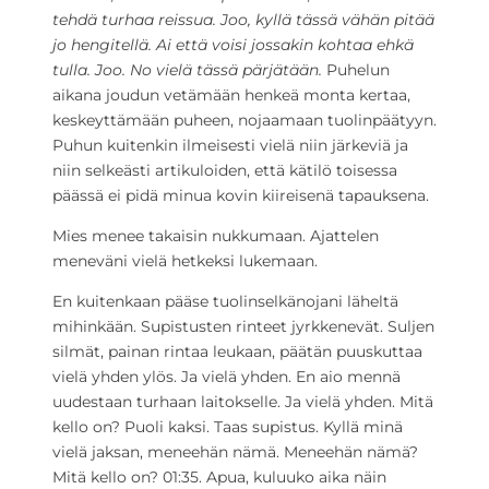
tehdä turhaa reissua. Joo, kyllä tässä vähän pitää
jo hengitellä. Ai että voisi jossakin kohtaa ehkä
tulla. Joo. No vielä tässä pärjätään.
Puhelun
aikana joudun vetämään henkeä monta kertaa,
keskeyttämään puheen, nojaamaan tuolinpäätyyn.
Puhun kuitenkin ilmeisesti vielä niin järkeviä ja
niin selkeästi artikuloiden, että kätilö toisessa
päässä ei pidä minua kovin kiireisenä tapauksena.
Mies menee takaisin nukkumaan. Ajattelen
meneväni vielä hetkeksi lukemaan.
En kuitenkaan pääse tuolinselkänojani läheltä
mihinkään. Supistusten rinteet jyrkkenevät. Suljen
silmät, painan rintaa leukaan, päätän puuskuttaa
vielä yhden ylös. Ja vielä yhden. En aio mennä
uudestaan turhaan laitokselle. Ja vielä yhden. Mitä
kello on? Puoli kaksi. Taas supistus. Kyllä minä
vielä jaksan, meneehän nämä. Meneehän nämä?
Mitä kello on? 01:35. Apua, kuluuko aika näin