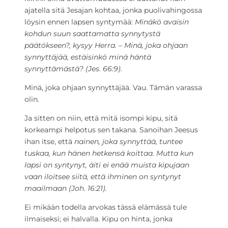
ajatella sitä Jesajan kohtaa, jonka puolivahingossa
löysin ennen lapsen syntymää:
Minäkö avaisin
kohdun suun saattamatta synnytystä
päätökseen?, kysyy Herra. – Minä, joka ohjaan
synnyttäjää, estäisinkö minä häntä
synnyttämästä? (Jes. 66:9).
Minä, joka ohjaan synnyttäjää. Vau. Tämän varassa
olin
.
Ja sitten on niin, että mitä isompi kipu, sitä
korkeampi helpotus sen takana. Sanoihan Jeesus
ihan itse, että
nainen, joka synnyttää, tuntee
tuskaa, kun hänen hetkensä koittaa. Mutta kun
lapsi on syntynyt, äiti ei enää muista kipujaan
vaan iloitsee siitä, että ihminen on syntynyt
maailmaan (Joh. 16:21).
Ei mikään todella arvokas tässä elämässä tule
ilmaiseksi; ei halvalla. Kipu on hinta, jonka