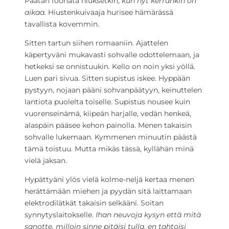
Päätän föönata hiuksetkin,
kun nyt kerrankin on
aikaa.
Hiustenkuivaaja hurisee hämärässä
tavallista kovemmin.
Sitten tartun siihen romaaniin. Ajattelen
käpertyväni mukavasti sohvalle odottelemaan, ja
hetkeksi se onnistuukin. Kello on noin yksi yöllä.
Luen pari sivua. Sitten supistus iskee. Hyppään
pystyyn, nojaan pääni sohvanpäätyyn, keinuttelen
lantiota puolelta toiselle. Supistus nousee kuin
vuorenseinämä, kiipeän harjalle, vedän henkeä,
alaspäin pääsee kehon painolla. Menen takaisin
sohvalle lukemaan. Kymmenen minuutin päästä
tämä toistuu. Mutta mikäs tässä, kyllähän minä
vielä jaksan.
Hypättyäni ylös vielä kolme-neljä kertaa menen
herättämään miehen ja pyydän sitä laittamaan
elektrodilätkät takaisin selkääni. Soitan
synnytyslaitokselle.
Ihan neuvoja kysyn että mitä
sanotte, milloin sinne pitäisi tulla, en tahtoisi