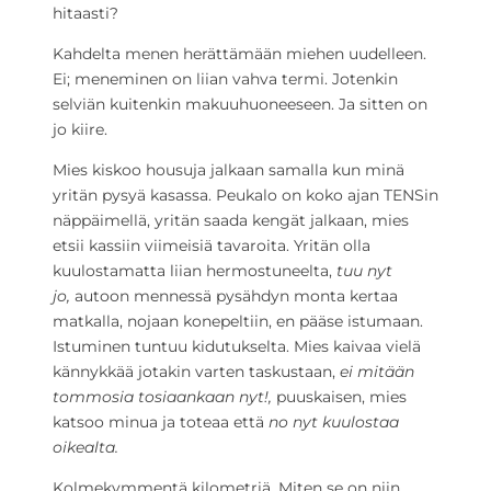
hitaasti?
Kahdelta menen herättämään miehen uudelleen.
Ei; meneminen on liian vahva termi. Jotenkin
selviän kuitenkin makuuhuoneeseen. Ja sitten on
jo kiire.
Mies kiskoo housuja jalkaan samalla kun minä
yritän pysyä kasassa. Peukalo on koko ajan TENSin
näppäimellä, yritän saada kengät jalkaan, mies
etsii kassiin viimeisiä tavaroita. Yritän olla
kuulostamatta liian hermostuneelta,
tuu nyt
jo,
autoon mennessä pysähdyn monta kertaa
matkalla, nojaan konepeltiin, en pääse istumaan.
Istuminen tuntuu kidutukselta. Mies kaivaa vielä
kännykkää jotakin varten taskustaan,
ei mitään
tommosia tosiaankaan nyt!,
puuskaisen, mies
katsoo minua ja toteaa että
no nyt kuulostaa
oikealta.
Kolmekymmentä kilometriä. Miten se on niin