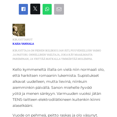
KIRJOITTANUT
KAISA VANHALA
KIRJOITTAJA ON PIENEN IKILIIKKUJAN ÄITI, PUUVENEILIJÄN VAIMO
JA PASTORI. ONNELLINEN VAELTAJA, JOKA KÄY MAAILMASTA
PAREMPAAN, JA YRITTÄÄ MATKALLA YMMÄRTÄÄ MOLEMPIA.
Kello kymmeneltä illalla on vielä niin normaali olo,
että harkitsen romaanin lukemista. Supistukset
alkavat uudelleen, mutta lievinä, niinkuin
aiemminkin päivällä. Sanon miehelle
hyvää
yötä
ja menen sänkyyn. Varmuuden vuoksi jätän
TENS-laitteen elektrodilätkineen kuitenkin kiinni
alaselkääni.
Vuode on pehmeä, peitto raskas ja olo väsynyt.