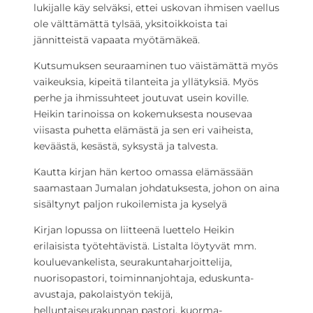
lukijalle käy selväksi, ettei uskovan ihmisen vaellus
ole välttämättä tylsää, yksitoikkoista tai
jännitteistä vapaata myötämäkeä.
Kutsumuksen seuraaminen tuo väistämättä myös
vaikeuksia, kipeitä tilanteita ja yllätyksiä. Myös
perhe ja ihmissuhteet joutuvat usein koville.
Heikin tarinoissa on kokemuksesta nousevaa
viisasta puhetta elämästä ja sen eri vaiheista,
keväästä, kesästä, syksystä ja talvesta.
Kautta kirjan hän kertoo omassa elämässään
saamastaan Jumalan johdatuksesta, johon on aina
sisältynyt paljon rukoilemista ja kyselyä
Kirjan lopussa on liitteenä luettelo Heikin
erilaisista työtehtävistä. Listalta löytyvät mm.
kouluevankelista, seurakuntaharjoittelija,
nuorisopastori, toiminnanjohtaja, eduskunta-
avustaja, pakolaistyön tekijä,
helluntaiseurakunnan pastori, kuorma-