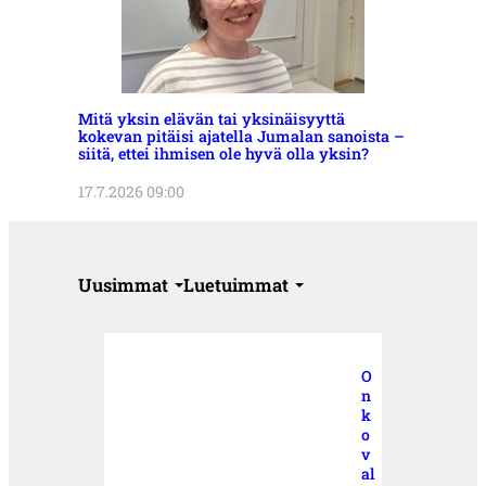
Mitä yksin elävän tai yksinäisyyttä
kokevan pitäisi ajatella Jumalan sanoista –
siitä, ettei ihmisen ole hyvä olla yksin?
17.7.2026 09:00
Uusimmat
Luetuimmat
O
n
k
o
v
al