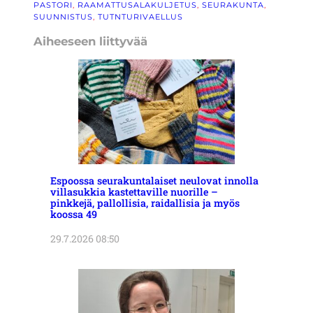
PASTORI
, 
RAAMATTUSALAKULJETUS
, 
SEURAKUNTA
, 
SUUNNISTUS
, 
TUTNTURIVAELLUS
Aiheeseen liittyvää
Espoossa seurakuntalaiset neulovat innolla
villasukkia kastettaville nuorille –
pinkkejä, pallollisia, raidallisia ja myös
koossa 49
29.7.2026 08:50