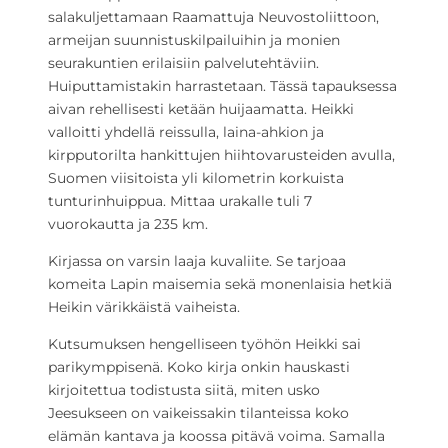
salakuljettamaan Raamattuja Neuvostoliittoon,
armeijan suunnistuskilpailuihin ja monien
seurakuntien erilaisiin palvelutehtäviin.
Huiputtamistakin harrastetaan. Tässä tapauksessa
aivan rehellisesti ketään huijaamatta. Heikki
valloitti yhdellä reissulla, laina-ahkion ja
kirpputorilta hankittujen hiihtovarusteiden avulla,
Suomen viisitoista yli kilometrin korkuista
tunturinhuippua. Mittaa urakalle tuli 7
vuorokautta ja 235 km.
Kirjassa on varsin laaja kuvaliite. Se tarjoaa
komeita Lapin maisemia sekä monenlaisia hetkiä
Heikin värikkäistä vaiheista.
Kutsumuksen hengelliseen työhön Heikki sai
parikymppisenä. Koko kirja onkin hauskasti
kirjoitettua todistusta siitä, miten usko
Jeesukseen on vaikeissakin tilanteissa koko
elämän kantava ja koossa pitävä voima. Samalla