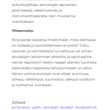
autonkuljettaja, panostajan apulainen,
postinjakaja, rakennusmies ja
instrumenttiasenata. Vain muutamia
mainitakseni.
Yhteenveto:
Kirja panee lukijansa miettimään, mikä elämässä
on tärkeää ja tavoittelemisen arvoista? Tuttu,
tasainen ja varmisteleva turvallisuus vai omien
leivisköjen laittaminen ehdoitta ja rajoituksitta
Herran käyttöön? Heikin resepti elämän tuomista
kiperistäkin haasteista selviytymiseen on selvä.
Hänen voimavaroinaan ovat olleet avoimuus,
sitkeys, rehellisyys, suunnistus, rakkaus luontoon
ja luottamus Jumalaan.
Aiheet
KUTSUMUS
, 
LAPPI
, 
LEIVISKÄT
, 
NUORET
, 
NUORISOTYÖ
, 