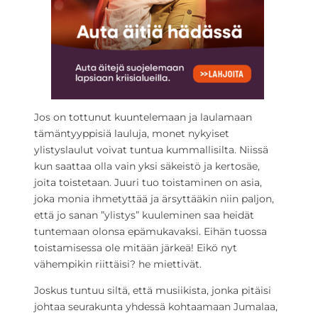
Jos on tottunut kuuntelemaan ja laulamaan
tämäntyyppisiä lauluja, monet nykyiset
ylistyslaulut voivat tuntua kummallisilta. Niissä
kun saattaa olla vain yksi säkeistö ja kertosäe,
joita toistetaan. Juuri tuo toistaminen on asia,
joka monia ihmetyttää ja ärsyttääkin niin paljon,
että jo sanan ”ylistys” kuuleminen saa heidät
tuntemaan olonsa epämukavaksi. Eihän tuossa
toistamisessa ole mitään järkeä! Eikö nyt
vähempikin riittäisi? he miettivät.
Joskus tuntuu siltä, että musiikista, jonka pitäisi
johtaa seurakunta yhdessä kohtaamaan Jumalaa,