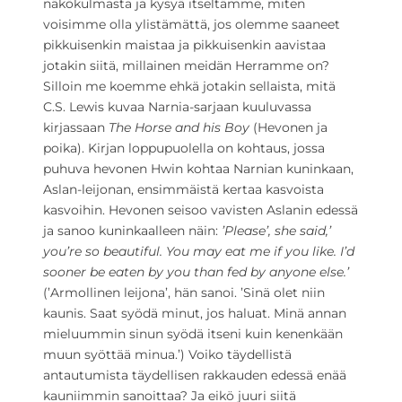
näkökulmasta ja kysyä itseltämme, miten
voisimme olla ylistämättä, jos olemme saaneet
pikkuisenkin maistaa ja pikkuisenkin aavistaa
jotakin siitä, millainen meidän Herramme on?
Silloin me koemme ehkä jotakin sellaista, mitä
C.S. Lewis kuvaa Narnia-sarjaan kuuluvassa
kirjassaan
The Horse and his Boy
(Hevonen ja
poika). Kirjan loppupuolella on kohtaus, jossa
puhuva hevonen Hwin kohtaa Narnian kuninkaan,
Aslan-leijonan, ensimmäistä kertaa kasvoista
kasvoihin. Hevonen seisoo vavisten Aslanin edessä
ja sanoo kuninkaalleen näin:
’Please’, she said,’
you’re so beautiful. You may eat me if you like. I’d
sooner be eaten by you than fed by anyone else.’
(’Armollinen leijona’, hän sanoi. ’Sinä olet niin
kaunis. Saat syödä minut, jos haluat. Minä annan
mieluummin sinun syödä itseni kuin kenenkään
muun syöttää minua.’) Voiko täydellistä
antautumista täydellisen rakkauden edessä enää
kauniimmin sanoittaa? Ja eikö juuri siitä