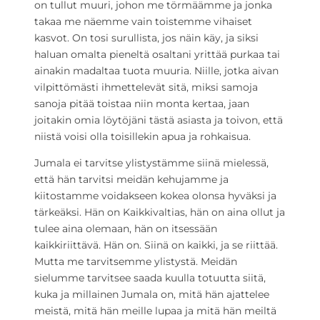
on tullut muuri, johon me törmäämme ja jonka
takaa me näemme vain toistemme vihaiset
kasvot. On tosi surullista, jos näin käy, ja siksi
haluan omalta pieneltä osaltani yrittää purkaa tai
ainakin madaltaa tuota muuria. Niille, jotka aivan
vilpittömästi ihmettelevät sitä, miksi samoja
sanoja pitää toistaa niin monta kertaa, jaan
joitakin omia löytöjäni tästä asiasta ja toivon, että
niistä voisi olla toisillekin apua ja rohkaisua.
Jumala ei tarvitse ylistystämme siinä mielessä,
että hän tarvitsi meidän kehujamme ja
kiitostamme voidakseen kokea olonsa hyväksi ja
tärkeäksi. Hän on Kaikkivaltias, hän on aina ollut ja
tulee aina olemaan, hän on itsessään
kaikkiriittävä. Hän on. Siinä on kaikki, ja se riittää.
Mutta me tarvitsemme ylistystä. Meidän
sielumme tarvitsee saada kuulla totuutta siitä,
kuka ja millainen Jumala on, mitä hän ajattelee
meistä, mitä hän meille lupaa ja mitä hän meiltä