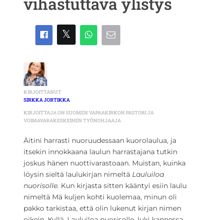
vihastuttava ylistys
KIRJOITTANUT
SIRKKA JORTIKKA
KIRJOITTAJA ON SUOMEN VAPAAKIRKON PASTORI JA
VOIMAVARAKESKEINEN TYÖNOHJAAJA
Äitini harrasti nuoruudessaan kuorolaulua, ja
itsekin innokkaana laulun harrastajana tutkin
joskus hänen nuottivarastoaan. Muistan, kuinka
löysin sieltä laulukirjan nimeltä
Lauluiloa
nuorisolle.
Kun kirjasta sitten kääntyi esiin laulu
nimeltä Mä kuljen kohti kuolemaa, minun oli
pakko tarkistaa, että olin lukenut kirjan nimen
oikein. Kyllä, Lauluiloa nuorisolle, luki kannessa.