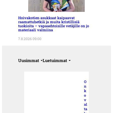
Hoivakotien asukkaat kaipaavat
raamattuhetkiä ja muita kristillisiä
tuokioita – vapaaehtoisille vetäjille on jo
materiaali valmiina
7.8.2026 09:00
Uusimmat
Luetuimmat
O
n
k
o
v
al
ta