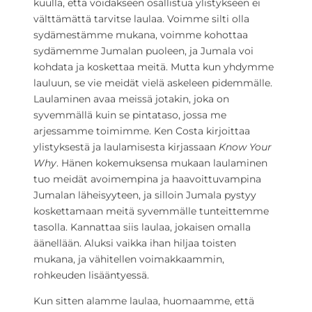
kuulla, että voidakseen osallistua ylistykseen ei
välttämättä tarvitse laulaa. Voimme silti olla
sydämestämme mukana, voimme kohottaa
sydämemme Jumalan puoleen, ja Jumala voi
kohdata ja koskettaa meitä. Mutta kun yhdymme
lauluun, se vie meidät vielä askeleen pidemmälle.
Laulaminen avaa meissä jotakin, joka on
syvemmällä kuin se pintataso, jossa me
arjessamme toimimme. Ken Costa kirjoittaa
ylistyksestä ja laulamisesta kirjassaan
Know Your
Why
. Hänen kokemuksensa mukaan laulaminen
tuo meidät avoimempina ja haavoittuvampina
Jumalan läheisyyteen, ja silloin Jumala pystyy
koskettamaan meitä syvemmälle tunteittemme
tasolla. Kannattaa siis laulaa, jokaisen omalla
äänellään. Aluksi vaikka ihan hiljaa toisten
mukana, ja vähitellen voimakkaammin,
rohkeuden lisääntyessä.
Kun sitten alamme laulaa, huomaamme, että