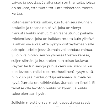
toivoo ja odottaa. Ja aika usein on tilanteita, joissa
on tärkeää, että tuota totuutta toistetaan monta
kertaa.
Kuten esimerkiksi silloin, kun tulen seurakunnan
keskelle, ja takana on päivä, joka on vienyt
minusta kaikki mehut. Olen raahautunut paikalle
mielentilassa, joka on kaikkea muuta kuin ylistävä,
ja silloin vie aikaa, että pystyn virittäytymään sille
aaltopituudelle, jossa Jumala voi kohdata minua.
Silloin vain olen, seison yhdessä toisten kanssa,
suljen silmäni ja kuuntelen, kun toiset laulavat.
Käytän laulun sanoja puhuakseni sielulleni. Miksi
olet levoton, miksi olet murheellinen? kysyn siltä,
niin kuin psalminkirjoittaja aikanaan. Jumala on
hyvä. Jumala on kaikkivaltias. Jumala on lähellä. Ei
tarvitse olla levoton, kaikki on hyvin. Ja kaikki
tulee olemaan hyvin.
Joillekin meistä on varmasti vapauttavaa saada