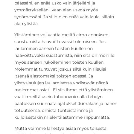
päässäni, en enää usko vain järjelläni ja
ymmärrykselläni, vaan alan uskoa myös
sydämessäni. Ja silloin en enää vain laula, silloin
alan ylistää.
Ylistäminen voi vaatia meiltä aimo annoksen
suostumista haavoittuvaksi tulemiseen. Jos
laulaminen ääneen toisten kuullen on
haavoittuvaksi suostumista, niin sitä on monille
myös ääneen rukoileminen toisten kuullen.
Molemmat tuntuvat joskus siltä kuin riisuisi
itsensä alastomaksi toisten edessä. Ja
ylistyslaulujen laulamisessa yhdistyvät nämä
molemmat asiat! Ei siis ihme, että ylistäminen
vaatii meiltä usein tahdonvoimalla tehdyn
päätöksen suunnata ajatukset Jumalaan ja hänen
totuuteensa, omista tunteistamme ja
kulloisestakin mielentilastamme riippumatta.
Mutta voimme lähestyä asiaa myös toisesta