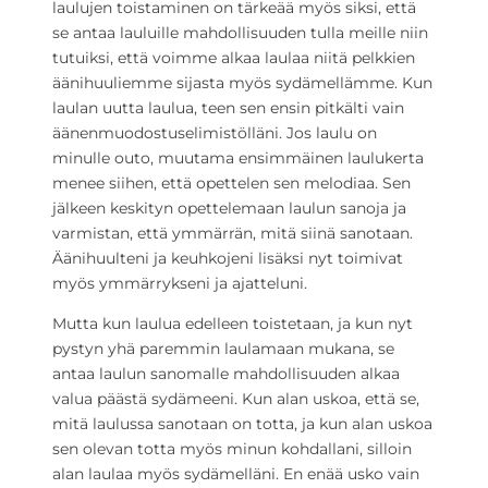
laulujen toistaminen on tärkeää myös siksi, että
se antaa lauluille mahdollisuuden tulla meille niin
tutuiksi, että voimme alkaa laulaa niitä pelkkien
äänihuuliemme sijasta myös sydämellämme. Kun
laulan uutta laulua, teen sen ensin pitkälti vain
äänenmuodostuselimistölläni. Jos laulu on
minulle outo, muutama ensimmäinen laulukerta
menee siihen, että opettelen sen melodiaa. Sen
jälkeen keskityn opettelemaan laulun sanoja ja
varmistan, että ymmärrän, mitä siinä sanotaan.
Äänihuulteni ja keuhkojeni lisäksi nyt toimivat
myös ymmärrykseni ja ajatteluni.
Mutta kun laulua edelleen toistetaan, ja kun nyt
pystyn yhä paremmin laulamaan mukana, se
antaa laulun sanomalle mahdollisuuden alkaa
valua päästä sydämeeni. Kun alan uskoa, että se,
mitä laulussa sanotaan on totta, ja kun alan uskoa
sen olevan totta myös minun kohdallani, silloin
alan laulaa myös sydämelläni. En enää usko vain