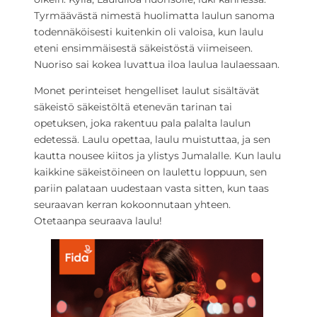
Tyrmäävästä nimestä huolimatta laulun sanoma
todennäköisesti kuitenkin oli valoisa, kun laulu
eteni ensimmäisestä säkeistöstä viimeiseen.
Nuoriso sai kokea luvattua iloa laulua laulaessaan.
Monet perinteiset hengelliset laulut sisältävät
säkeistö säkeistöltä etenevän tarinan tai
opetuksen, joka rakentuu pala palalta laulun
edetessä. Laulu opettaa, laulu muistuttaa, ja sen
kautta nousee kiitos ja ylistys Jumalalle. Kun laulu
kaikkine säkeistöineen on laulettu loppuun, sen
pariin palataan uudestaan vasta sitten, kun taas
seuraavan kerran kokoonnutaan yhteen.
Otetaanpa seuraava laulu!