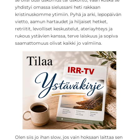
se olisi uusi uskomus tai uskonto, vaan koska se
yhdistyi omassa sielussani heti rakkaan
kristinuskomme ytimiin. Pyhä ja arki, lepopäivän
vietto, aamun hartaudet ja hiljaiset hetket,
retriitit, levolliset keskustelut, ateriayhteys ja
rukous ystävien kanssa, terve laiskuus ja sopiva
saamattomuus olivat kaikki jo valmiina.
Olen siis jo ihan slow, jos vain hoksaan laittaa sen