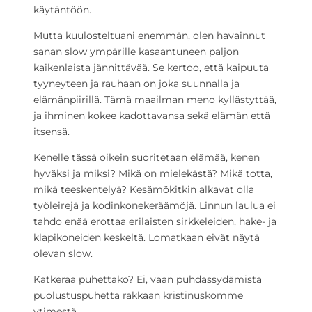
käytäntöön.
Mutta kuulosteltuani enemmän, olen havainnut
sanan slow ympärille kasaantuneen paljon
kaikenlaista jännittävää. Se kertoo, että kaipuuta
tyyneyteen ja rauhaan on joka suunnalla ja
elämänpiirillä. Tämä maailman meno kyllästyttää,
ja ihminen kokee kadottavansa sekä elämän että
itsensä.
Kenelle tässä oikein suoritetaan elämää, kenen
hyväksi ja miksi? Mikä on mielekästä? Mikä totta,
mikä teeskentelyä? Kesämökitkin alkavat olla
työleirejä ja kodinkonekeräämöjä. Linnun laulua ei
tahdo enää erottaa erilaisten sirkkeleiden, hake- ja
klapikoneiden keskeltä. Lomatkaan eivät näytä
olevan slow.
Katkeraa puhettako? Ei, vaan puhdassydämistä
puolustuspuhetta rakkaan kristinuskomme
ytimestä.