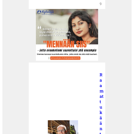
9
R
a
a
m
at
t
u
k
ä
ä
n
t