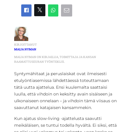
KIRJOITTANUT
MAIJA NYMAN
MAIJA NYMAN ON KIRJAILIJA, TOIMITTAJA JA KANSAN
RAAMATTUSEURAN TYÖNTEKIJÄ.
Syntymähitaat ja peruslaiskat ovat ilmeisesti
etulyöntiasemissa lähdettäessä toteuttamaan
tätä uutta ajattelua. Ensi kuulemalta saattaisi
luulla, että vihdoin on keksitty avain sisäiseen ja
ulkonaiseen onnelaan – ja vihdoin tämä viisaus on
saavuttanut katajaisen kansammekin.
Kun ajatus slow-living -ajattelusta saavutti
meikäläisen, se tuntui todella hyvältä. Ei siksi, että