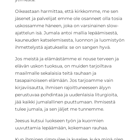
Oikeastaan harmittaa, että kirkkomme, me sen
jäsenet ja palvelijat emme ole osanneet olla tosia
uskossamme häneen, joka on varsinainen slow-
ajattelun isä. Jumala antoi mallia lepäämisestä,
kauneuden katselemisesta, luonnon ja luomistyön
ihmettelystä ajatuksella: se on sangen hyvä.
Jos meistä ja elämästämme ei nouse terveen ja
elävän uskon tuoksua, on muiden tarjoiltava
maailmalle sekalaisia teitä rauhaan ja
tasapainoiseen elämään. Jos tarjoamme vain
kirjaviisautta, ihmisen rajoittuneeseen älyyn
perustuvaa pohdintaa ja uudenlaisia liturgioita,
jää kaikki jumalallinen puuttumaan. Ihmisestä
tulee jumala, ja sen jäljet me tunnemme.
Jeesus kutsui luokseen työn ja kuormien
uuvuttamia lepäämään, kokemaan rauhaa.
Kun ihminen rimpuilee ja kyselee, kuka minä olen,