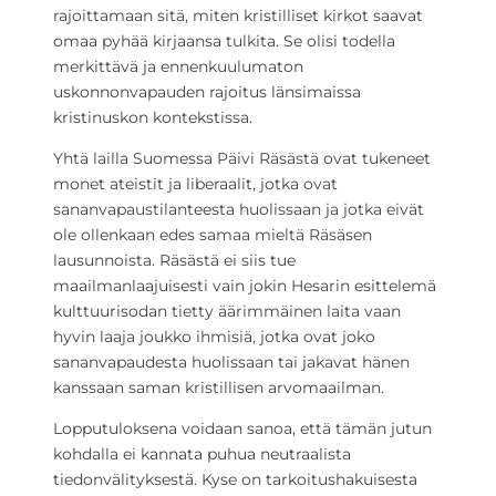
rajoittamaan sitä, miten kristilliset kirkot saavat
omaa pyhää kirjaansa tulkita. Se olisi todella
merkittävä ja ennenkuulumaton
uskonnonvapauden rajoitus länsimaissa
kristinuskon kontekstissa.
Yhtä lailla Suomessa Päivi Räsästä ovat tukeneet
monet ateistit ja liberaalit, jotka ovat
sananvapaustilanteesta huolissaan ja jotka eivät
ole ollenkaan edes samaa mieltä Räsäsen
lausunnoista. Räsästä ei siis tue
maailmanlaajuisesti vain jokin Hesarin esittelemä
kulttuurisodan tietty äärimmäinen laita vaan
hyvin laaja joukko ihmisiä, jotka ovat joko
sananvapaudesta huolissaan tai jakavat hänen
kanssaan saman kristillisen arvomaailman.
Lopputuloksena voidaan sanoa, että tämän jutun
kohdalla ei kannata puhua neutraalista
tiedonvälityksestä. Kyse on tarkoitushakuisesta