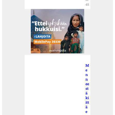
45
M
e
n
n
ee
st
ä
ki
itt
ä
e