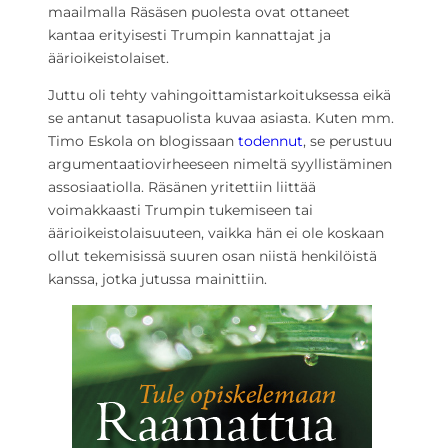
maailmalla Räsäsen puolesta ovat ottaneet
kantaa erityisesti Trumpin kannattajat ja
äärioikeistolaiset.
Juttu oli tehty vahingoittamistarkoituksessa eikä
se antanut tasapuolista kuvaa asiasta. Kuten mm.
Timo Eskola on blogissaan
todennut
, se perustuu
argumentaatiovirheeseen nimeltä syyllistäminen
assosiaatiolla. Räsänen yritettiin liittää
voimakkaasti Trumpin tukemiseen tai
äärioikeistolaisuuteen, vaikka hän ei ole koskaan
ollut tekemisissä suuren osan niistä henkilöistä
kanssa, jotka jutussa mainittiin.