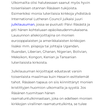
Ulkomailta olisi halutessaan saanut myös hyvin
toisenlaisen otannan Räsäsen tukijoista.
Esimerkiksi monia luterilaisia kirkkoja yhdistävä
International Lutheran Council julkaisi juuri
julkilausuman
, jossa se puolusti Päivi Räsästä ja
piti hänen kohteluaan epäoikeudenmukaisena.
Lausunnon allekirjoittajina on monien
eurooppalaisten ja amerikkalaisten kirkkojen
lisäksi mm. piispoja tai johtajia Ugandan,
Ruandan, Liberian, Ghanan, Nigerian, Bolivian,
Meksikon, Kongon, Kenian ja Tansanian
luterilaisista kirkoista.
Julkilausuman kirjoittajat edustavat varsin
toisenlaista maailmaa kuin Hesarin esittelemät
tahot. Räsäsen tapaus on siis kiinnittänyt monien
kristittyjen huomion ulkomailla ja syystä. Jos
Räsänen tuomitaan hänen
raamatuntulkinnastaan, joka on edelleen monien
kirkkojen virallinen raamatuntulkinta, se tulee