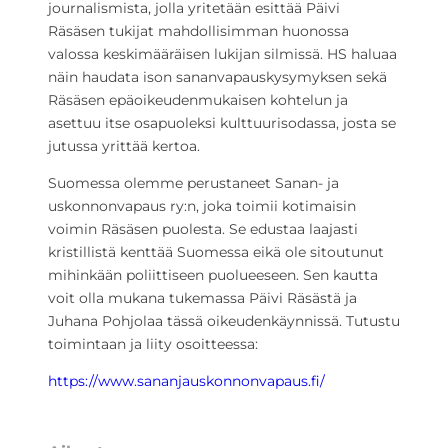
journalismista, jolla yritetään esittää Päivi
Räsäsen tukijat mahdollisimman huonossa
valossa keskimääräisen lukijan silmissä. HS haluaa
näin haudata ison sananvapauskysymyksen sekä
Räsäsen epäoikeudenmukaisen kohtelun ja
asettuu itse osapuoleksi kulttuurisodassa, josta se
jutussa yrittää kertoa.
Suomessa olemme perustaneet Sanan- ja
uskonnonvapaus ry:n, joka toimii kotimaisin
voimin Räsäsen puolesta. Se edustaa laajasti
kristillistä kenttää Suomessa eikä ole sitoutunut
mihinkään poliittiseen puolueeseen. Sen kautta
voit olla mukana tukemassa Päivi Räsästä ja
Juhana Pohjolaa tässä oikeudenkäynnissä. Tutustu
toimintaan ja liity osoitteessa:
https://www.sananjauskonnonvapaus.fi/