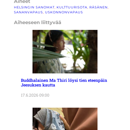
Aiheet
HELSINGIN SANOMAT
, 
KULTTUURISOTA
, 
RÄSÄNEN
, 
SANANVAPAUS
, 
USKONNONVAPAUS
Aiheeseen liittyvää
Buddhalainen Ma Thiri löysi tien eteenpäin
Jeesuksen kautta
17.6.2026 09:00