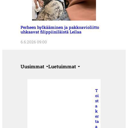
Perheen hylkääminen ja pakkoavioliitto
uhkaavat filippiiniläistä Leilaa
6.6.2026 09:00
Uusimmat
Luetuimmat
T
oi
st
a
k
er
ta
a