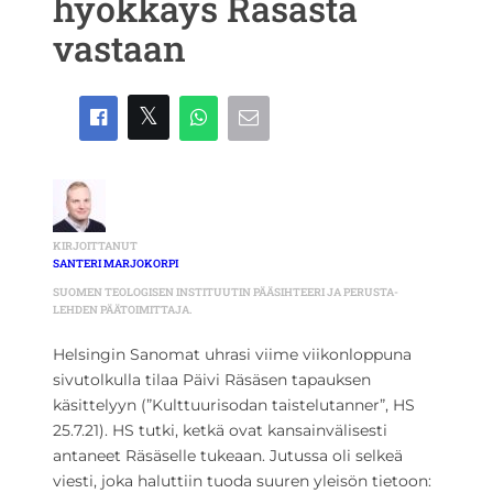
hyökkäys Räsästä
vastaan
KIRJOITTANUT
SANTERI MARJOKORPI
SUOMEN TEOLOGISEN INSTITUUTIN PÄÄSIHTEERI JA PERUSTA-
LEHDEN PÄÄTOIMITTAJA.
Helsingin Sanomat uhrasi viime viikonloppuna
sivutolkulla tilaa Päivi Räsäsen tapauksen
käsittelyyn (”Kulttuurisodan taistelutanner”, HS
25.7.21). HS tutki, ketkä ovat kansainvälisesti
antaneet Räsäselle tukeaan. Jutussa oli selkeä
viesti, joka haluttiin tuoda suuren yleisön tietoon: