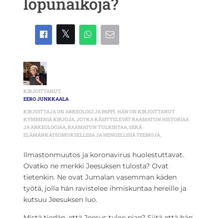
lopunaikoja?
KIRJOITTANUT
EERO JUNKKAALA
KIRJOITTAJA ON ARKEOLOGI JA PAPPI. HÄN ON KIRJOITTANUT
KYMMENIÄ KIRJOJA, JOTKA KÄSITTELEVÄT RAAMATUN HISTORIAA
JA ARKEOLOGIAA, RAAMATUN TULKINTAA, SEKÄ
ELÄMÄNKATSOMUKSELLISIA JA HENGELLISIÄ TEEMOJA.
Ilmastonmuutos ja koronavirus huolestuttavat.
Ovatko ne merkki Jeesuksen tulosta? Ovat
tietenkin. Ne ovat Jumalan vasemman käden
työtä, jolla hän ravistelee ihmiskuntaa hereille ja
kutsuu Jeesuksen luo.
Mistä tiedän, että Jeesus tulee pian? Siitä että hän