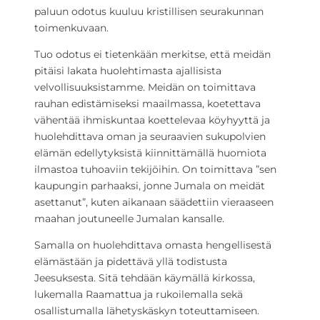
paluun odotus kuuluu kristillisen seurakunnan
toimenkuvaan.
Tuo odotus ei tietenkään merkitse, että meidän
pitäisi lakata huolehtimasta ajallisista
velvollisuuksistamme. Meidän on toimittava
rauhan edistämiseksi maailmassa, koetettava
vähentää ihmiskuntaa koettelevaa köyhyyttä ja
huolehdittava oman ja seuraavien sukupolvien
elämän edellytyksistä kiinnittämällä huomiota
ilmastoa tuhoaviin tekijöihin. On toimittava ”sen
kaupungin parhaaksi, jonne Jumala on meidät
asettanut”, kuten aikanaan säädettiin vieraaseen
maahan joutuneelle Jumalan kansalle.
Samalla on huolehdittava omasta hengellisestä
elämästään ja pidettävä yllä todistusta
Jeesuksesta. Sitä tehdään käymällä kirkossa,
lukemalla Raamattua ja rukoilemalla sekä
osallistumalla lähetyskäskyn toteuttamiseen.