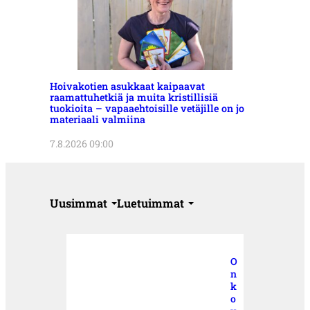
Hoivakotien asukkaat kaipaavat
raamattuhetkiä ja muita kristillisiä
tuokioita – vapaaehtoisille vetäjille on jo
materiaali valmiina
7.8.2026 09:00
Uusimmat
Luetuimmat
O
n
k
o