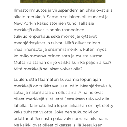
Ilmastonmuutos ja viruspandemian uhka ovat siis
aikain merkkejä. Samoin sellainen oli tsunami ja
New Yorkin kaksoistornien tuho. Tällaisia
merkkejä olivat Islannin taannoinen
tulivuorenpurkaus sekä monet järkyttävät
maanjäristykset ja tulvat. Niitä olivat toinen
maailmansota ja ensimmäinenkin, kuten myös
kolmikymmenvuotinen sota ja musta surma.
Mutta näistähän on jo vaikka kuinka paljon aikaa?
Mitä merkkejä sellaiset voivat olla?
Luulen, että Raamatun kuvaamia lopun ajan
merkkejä on tulkittava juuri näin. Maanjäristyksiä,
sotia ja nälänhätää on ollut aina. Aina ne ovat
olleet merkkejä siitä, että Jeesuksen tulo voi olla
lähellä. Raamatullista lopun aikaahan on nyt eletty
kaksituhatta vuotta. Jokainen sukupolvi on
odottanut Jeesusta palaavaksi omana aikanaan.
Ne kaikki ovat olleet oikeassa, sillä Jeesuksen