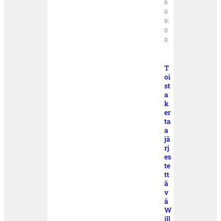
6
0
9:
0
0
T
oi
st
a
k
er
ta
a
jä
rj
es
te
tt
ä
v
ä
W
ill