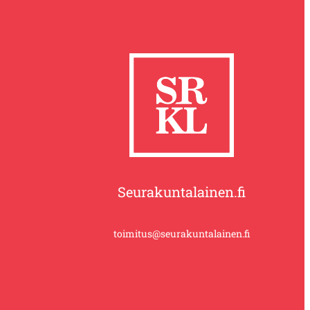
Seurakuntalainen.fi
toimitus@seurakuntalainen.fi