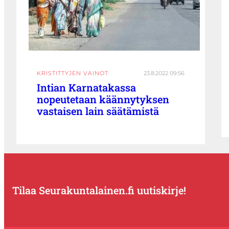
KRISTITTYJEN VAINOT
23.8.2022 09:56
Intian Karnatakassa
nopeutetaan käännytyksen
vastaisen lain säätämistä
Tilaa Seurakuntalainen.fi uutiskirje!