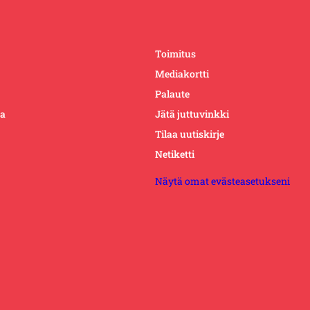
Toimitus
Mediakortti
Palaute
ta
Jätä juttuvinkki
Tilaa uutiskirje
Netiketti
Näytä omat evästeasetukseni