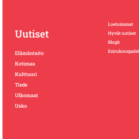
Luetuimmat
Uutiset
Hyvät uutiset
Blogit
Esirukouspals
Elämäntaito
Kotimaa
Kulttuuri
Tiede
Ulkomaat
Usko