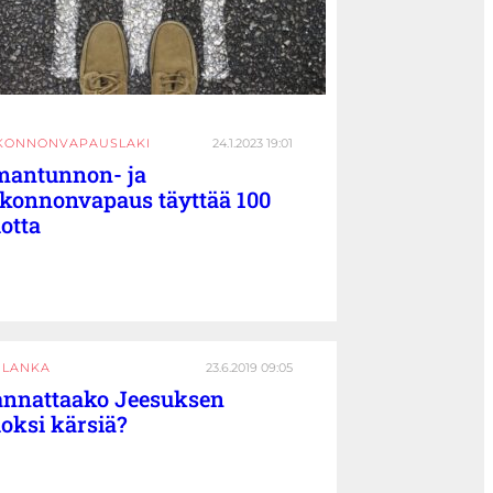
KONNONVAPAUSLAKI
24.1.2023 19:01
antunnon- ja
konnonvapaus täyttää 100
otta
I LANKA
23.6.2019 09:05
nnattaako Jeesuksen
oksi kärsiä?