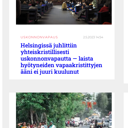
USKONNONVAPAUS
2.5.2023 14:54
Helsingissä juhlittiin
yhteiskristillisesti
uskonnonvapautta — laista
hyötyneiden vapaakristittyjen
ääni ei juuri kuulunut