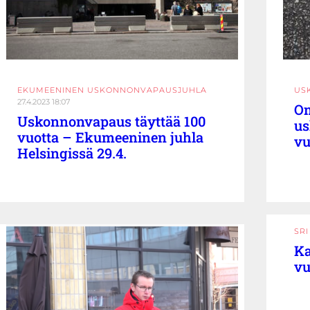
EKUMEENINEN USKONNONVAPAUSJUHLA
US
27.4.2023 18:07
Om
Uskonnonvapaus täyttää 100
us
vuotta – Ekumeeninen juhla
vu
Helsingissä 29.4.
SR
Ka
vu