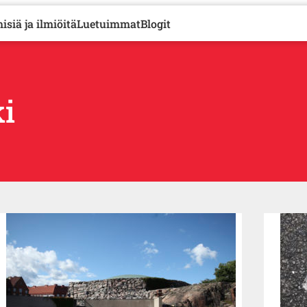
isiä ja ilmiöitä
Luetuimmat
Blogit
i