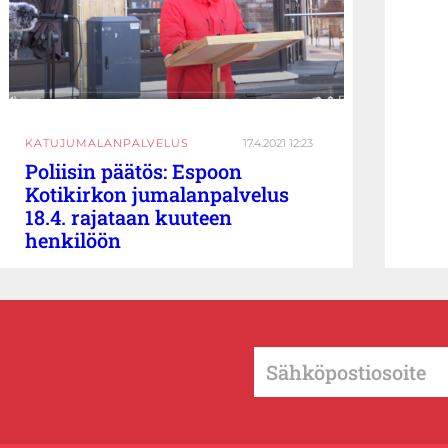
KATUJUMALANPALVELUS
17.4.2021 12:23
Poliisin päätös: Espoon
Kotikirkon jumalanpalvelus
18.4. rajataan kuuteen
henkilöön