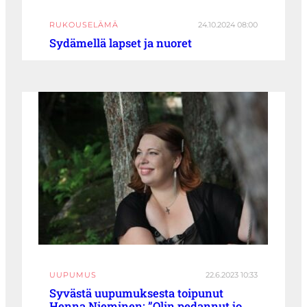
RUKOUSELÄMÄ
24.10.2024 08:00
Sydämellä lapset ja nuoret
UUPUMUS
22.6.2023 10:33
Syvästä uupumuksesta toipunut
Henna Nieminen: ”Olin pedannut jo