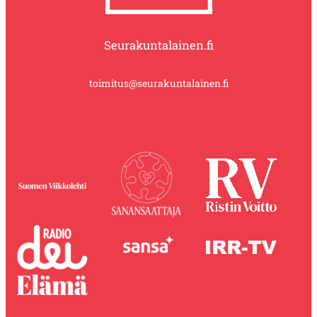
Seurakuntalainen.fi
toimitus@seurakuntalainen.fi