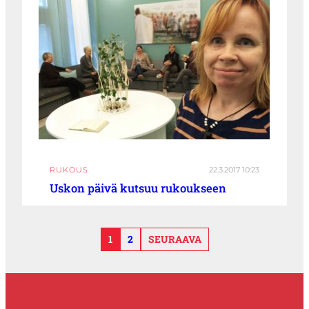
RUKOUS
22.3.2017 10:23
Uskon päivä kutsuu rukoukseen
1
2
SEURAAVA