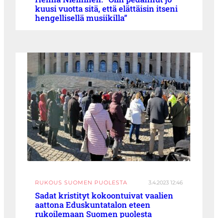
kuusi vuotta sitä, että elättäisin itseni
hengellisellä musiikilla”
RUKOUS SUOMEN PUOLESTA
3.4.2023 12:46
Sadat kristityt kokoontuivat vaalien
aattona Eduskuntatalon eteen
rukoilemaan Suomen puolesta