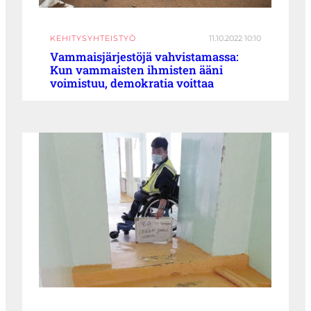
KEHITYSYHTEISTYÖ
11.10.2022 10:10
Vammaisjärjestöjä vahvistamassa:
Kun vammaisten ihmisten ääni
voimistuu, demokratia voittaa