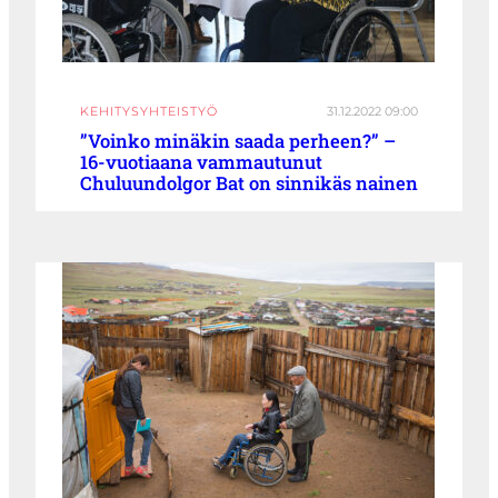
KEHITYSYHTEISTYÖ
31.12.2022 09:00
”Voinko minäkin saada perheen?” –
16-vuotiaana vammautunut
Chuluundolgor Bat on sinnikäs nainen