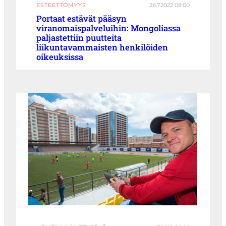
ESTEETTÖMYYS
28.7.2022 08:00
Portaat estävät pääsyn
viranomaispalveluihin: Mongoliassa
paljastettiin puutteita
liikuntavammaisten henkilöiden
oikeuksissa