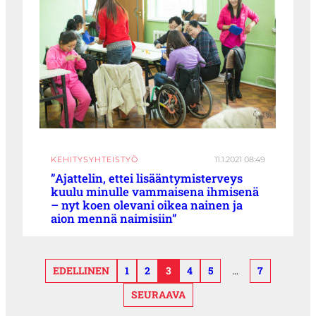
KEHITYSYHTEISTYÖ
11.1.2021 08:49
”Ajattelin, ettei lisääntymisterveys
kuulu minulle vammaisena ihmisenä
– nyt koen olevani oikea nainen ja
aion mennä naimisiin”
EDELLINEN
1
2
3
4
5
…
7
SEURAAVA