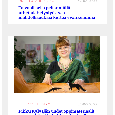
URHEILULÄHETYSTYÖ
4.7.2022 08:00
Taivaallisella pelikentällä:
urheilulähetystyö avaa
mahdollisuuksia kertoa evankeliumia
KEHITYSYHTEISTYÖ
15.3.2022 08:00
Pikku Kylväjän uudet oppimateriaalit