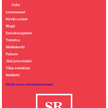
Usko
Luetuimmat
Hyvät uutiset
Blogit
Esirukouspalsta
Toimitus
Mediakortti
Palaute
Jätä juttuvinkki
Tilaa uutiskirje
Netiketti
Näytä omat evästeasetukseni