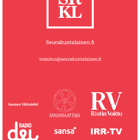
Seurakuntalainen.fi
toimitus@seurakuntalainen.fi