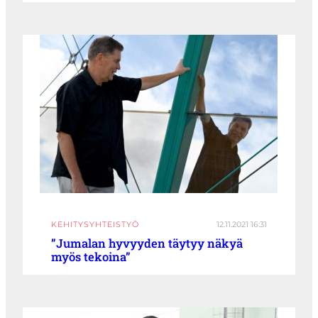
KEHITYSYHTEISTYÖ
12.11.2021 16:31
”Jumalan hyvyyden täytyy näkyä
myös tekoina”