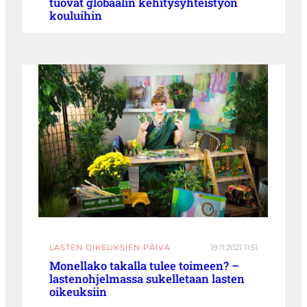
tuovat globaalin kehitysyhteistyön
kouluihin
LASTEN OIKEUKSIEN PÄIVÄ
19.11.2021 11:51
Monellako takalla tulee toimeen? –
lastenohjelmassa sukelletaan lasten
oikeuksiin