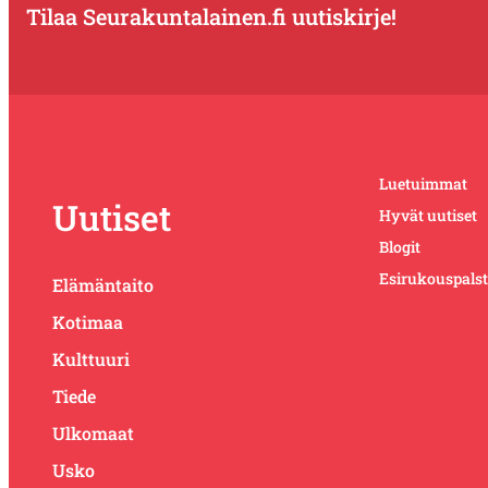
Tilaa Seurakuntalainen.fi uutiskirje!
Luetuimmat
Uutiset
Hyvät uutiset
Blogit
Esirukouspals
Elämäntaito
Kotimaa
Kulttuuri
Tiede
Ulkomaat
Usko