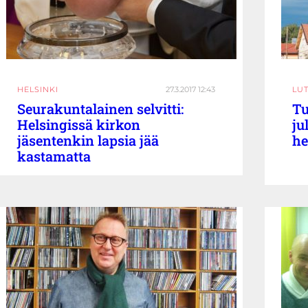
HELSINKI
27.3.2017 12:43
LU
Seurakuntalainen selvitti:
Tu
Helsingissä kirkon
ju
jäsentenkin lapsia jää
he
kastamatta