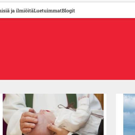
isiä ja ilmiöitä
Luetuimmat
Blogit