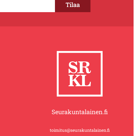
Seurakuntalainen.fi
toimitus@seurakuntalainen.fi