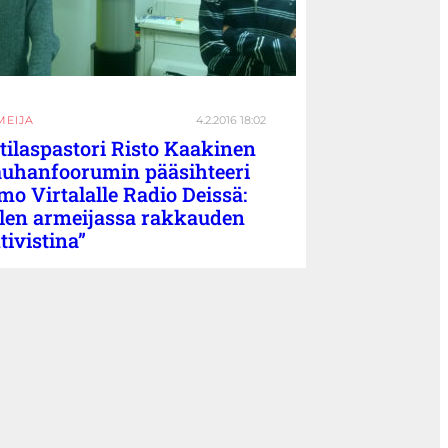
MEIJA
4.2.2016 18:02
tilaspastori Risto Kaakinen
uhanfoorumin pääsihteeri
mo Virtalalle Radio Deissä:
len armeijassa rakkauden
tivistina”