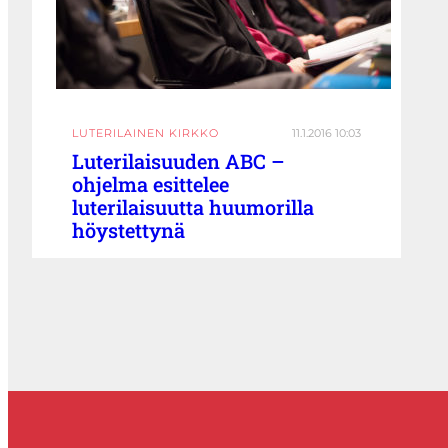
LUTERILAINEN KIRKKO
11.1.2016 10:03
Luterilaisuuden ABC –
ohjelma esittelee
luterilaisuutta huumorilla
höystettynä