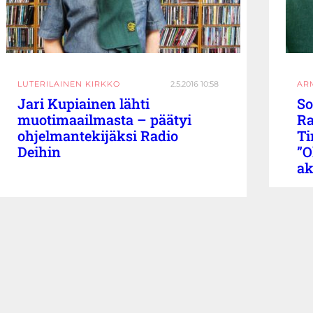
LUTERILAINEN KIRKKO
2.5.2016 10:58
AR
Jari Kupiainen lähti
So
muotimaailmasta – päätyi
Ra
ohjelmantekijäksi Radio
Ti
Deihin
”O
ak