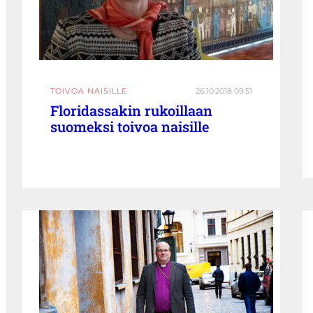
TOIVOA NAISILLE
26.10.2018 09:51
Floridassakin rukoillaan
suomeksi toivoa naisille