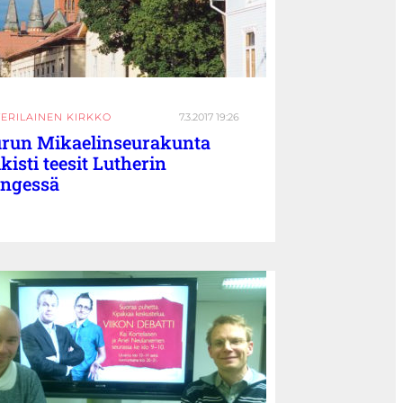
TERILAINEN KIRKKO
7.3.2017 19:26
run Mikaelinseurakunta
lkisti teesit Lutherin
ngessä