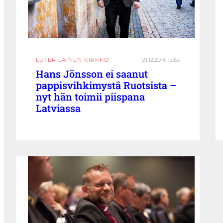
LUTERILAINEN KIRKKO
21.12.2016 13:53
Hans Jönsson ei saanut
pappisvihkimystä Ruotsista –
nyt hän toimii piispana
Latviassa