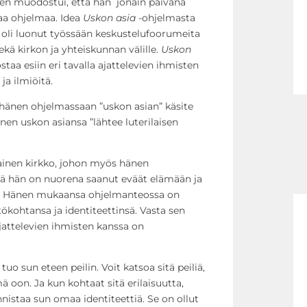
en muodostui, että hän jonain päivänä
aa ohjelmaa. Idea
Uskon asia
-ohjelmasta
en oli luonut työssään keskustelufoorumeita
ekä kirkon ja yhteiskunnan välille.
Uskon
taa esiin eri tavalla ajattelevien ihmisten
ja ilmiöitä.
 hänen ohjelmassaan ”uskon asian” käsite
hänen uskon asiansa ”lähtee luterilaisen
lainen kirkko, johon myös hänen
ltä hän on nuorena saanut eväät elämään ja
n. Hänen mukaansa ohjelmanteossa on
ökohtansa ja identiteettinsä. Vasta sen
ajattelevien ihmisten kanssa on
 tuo sun eteen peilin. Voit katsoa sitä peiliä,
 oon. Ja kun kohtaat sitä erilaisuutta,
onnistaa sun omaa identiteettiä. Se on ollut