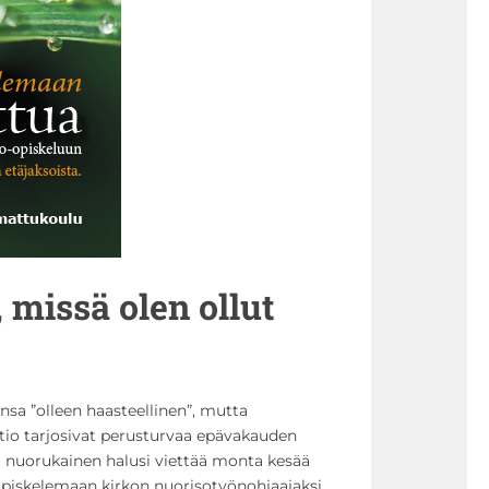
, missä olen ollut
nsa ”olleen haasteellinen”, mutta
tio tarjosivat perusturvaa epävakauden
tä nuorukainen halusi viettää monta kesää
ä opiskelemaan kirkon nuorisotyönohjaajaksi.