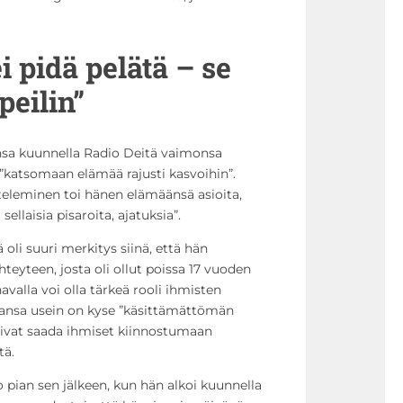
ei pidä pelätä – se
peilin”
nsa kuunnella Radio Deitä vaimonsa
i ”katsomaan elämää rajusti kasvoihin”.
teleminen toi hänen elämäänsä asioita,
sellaisia pisaroita, ajatuksia”.
oli suuri merkitys siinä, että hän
teyteen, josta oli ollut poissa 17 vuoden
avalla voi olla tärkeä rooli ihmisten
ansa usein on kyse ”käsittämättömän
 voivat saada ihmiset kiinnostumaan
tä.
jo pian sen jälkeen, kun hän alkoi kuunnella