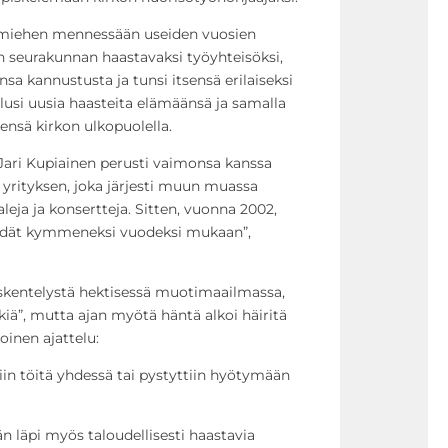
 miehen mennessään useiden vuosien
in seurakunnan haastavaksi työyhteisöksi,
sa kannustusta ja tunsi itsensä erilaiseksi
lusi uusia haasteita elämäänsä ja samalla
pensä kirkon ulkopuolella.
. Jari Kupiainen perusti vaimonsa kanssa
 yrityksen, joka järjesti muun muassa
aleja ja konsertteja. Sitten, vuonna 2002,
meidät kymmeneksi vuodeksi mukaan”,
skentelystä hektisessä muotimaailmassa,
kiä”, mutta ajan myötä häntä alkoi häiritä
inen ajattelu:
htiin töitä yhdessä tai pystyttiin hyötymään
 läpi myös taloudellisesti haastavia