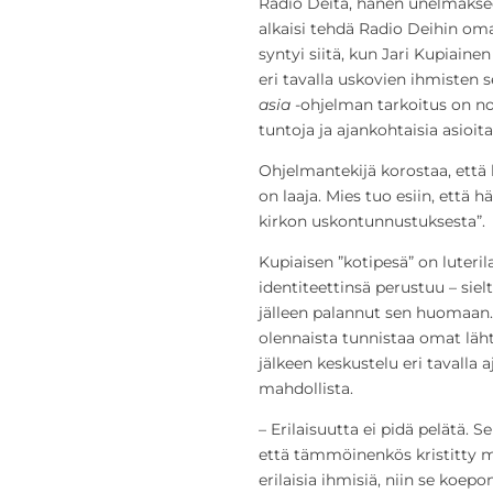
Radio Deitä, hänen unelmakse
alkaisi tehdä Radio Deihin om
syntyi siitä, kun Jari Kupiain
eri tavalla uskovien ihmisten s
asia
-ohjelman tarkoitus on nos
tuntoja ja ajankohtaisia asioita 
Ohjelmantekijä korostaa, että
on laaja. Mies tuo esiin, että 
kirkon uskontunnustuksesta”.
Kupiaisen ”kotipesä” on luteri
identiteettinsä perustuu – sie
jälleen palannut sen huomaa
olennaista tunnistaa omat läht
jälkeen keskustelu eri tavalla 
mahdollista.
– Erilaisuutta ei pidä pelätä. Se
että tämmöinenkös kristitty mä
erilaisia ihmisiä, niin se koep