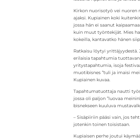
Kirkon nuorisotyö vei nuoren
ajaksi. Kupiainen koki kuitenk
jossa hän ei saanut kaipaamaan
kuin muut työntekijät. Mies ha
kokeilla, kantavatko hänen sii
Ratkaisu löytyi yrittäjyydestä
erilaisia tapahtumia tuottavan
yritystapahtumia, isoja festiva
muotibisnes ”tuli ja imaisi 
Kupiainen kuvaa.
Tapahtumatuottaja nautti työ
jossa oli paljon ”luovaa meinin
bisnekseen kuuluva mustavalko
– Sisäpiiriin pääsi vain, jos te
jotenkin toinen toisistaan.
Kupiaisen perhe joutui käymään