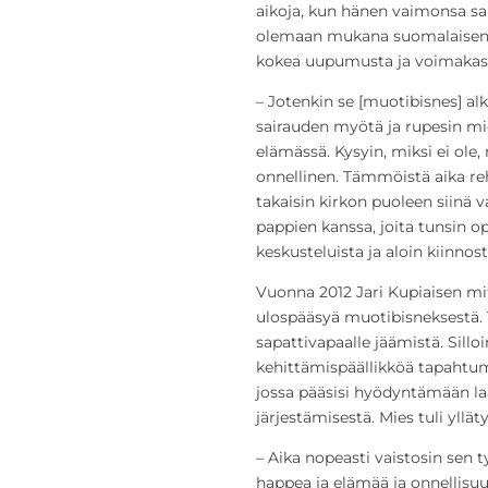
aikoja, kun hänen vaimonsa sair
olemaan mukana suomalaisen va
kokea uupumusta ja voimakas
– Jotenkin se [muotibisnes] alk
sairauden myötä ja rupesin mie
elämässä. Kysyin, miksi ei ole, 
onnellinen. Tämmöistä aika re
takaisin kirkon puoleen siinä v
pappien kanssa, joita tunsin op
keskusteluista ja aloin kiinnost
Vuonna 2012 Jari Kupiaisen mit
ulospääsyä muotibisneksestä.
sapattivapaalle jäämistä. Sillo
kehittämispäällikköä tapahtum
jossa pääsisi hyödyntämään 
järjestämisestä. Mies tuli yllä
– Aika nopeasti vaistosin sen
happea ja elämää ja onnellisu