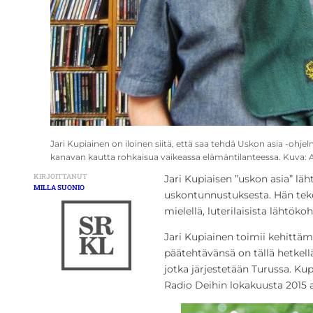
Jari Kupiainen on iloinen siitä, että saa tehdä Uskon asia -oh
kanavan kautta rohkaisua vaikeassa elämäntilanteessa. Kuva: 
KIRJOITTANUT
Jari Kupiaisen ”uskon asia” läh
MILLA SUONIO
uskontunnustuksesta. Hän tek
mielellä, luterilaisista lähtökoh
Jari Kupiainen toimii kehittäm
päätehtävänsä on tällä hetkell
jotka järjestetään Turussa. K
Radio Deihin lokakuusta 2015 