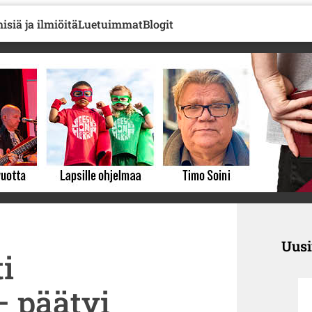
isiä ja ilmiöitä
Luetuimmat
Blogit
Uus
i
 päätyi