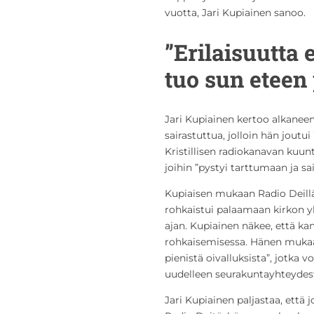
vuotta, Jari Kupiainen sanoo.
”Erilaisuutta 
tuo sun eteen 
Jari Kupiainen kertoo alkanee
sairastuttua, jolloin hän joutu
Kristillisen radiokanavan kuun
joihin ”pystyi tarttumaan ja sai 
Kupiaisen mukaan Radio Deillä 
rohkaistui palaamaan kirkon yh
ajan. Kupiainen näkee, että kan
rohkaisemisessa. Hänen muka
pienistä oivalluksista”, jotka
uudelleen seurakuntayhteydes
Jari Kupiainen paljastaa, että 