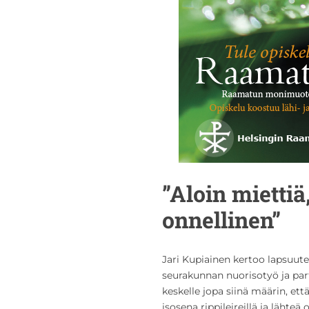
”Aloin miettiä
onnellinen”
Jari Kupiainen kertoo lapsuute
seurakunnan nuorisotyö ja par
keskelle jopa siinä määrin, et
isosena rippileireillä ja lähte