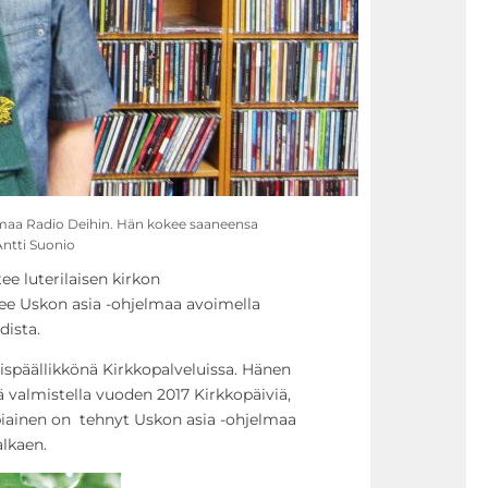
jelmaa Radio Deihin. Hän kokee saaneensa
Antti Suonio
tee luterilaisen kirkon
ee Uskon asia -ohjelmaa avoimella
dista.
ispäällikkönä Kirkkopalveluissa. Hänen
ä valmistella vuoden 2017 Kirkkopäiviä,
upiainen on tehnyt Uskon asia -ohjelmaa
alkaen.