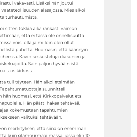
astui vakavasti. Lisäksi hän joutui
ateteollisuuden alasajossa. Mies alkoi
ta turhautumista.
oi sitten tökkiä aika rankasti vaimon
ttimään, että ei tässä ole onnellisuutta
missä voisi olla ja milloin olen ollut
hellistä puhetta. Huomasin, että käännyin
aiheessa. Kävin keskusteluja diakonien ja
iskeluajoilta. Sain paljon hyvää niistä
ua taas kirkosta.
ta tuli täyteen. Hän alkoi etsimään
 Tapahtumatuottaja suunnitteli
in hän huomasi, että Kirkkopalvelut etsi
apuolelle. Hän päätti hakea tehtävää,
laajaa kokemustaan tapahtumien
tyksekseen valituksi tehtävään.
 työn merkityksen; että siinä on enemmän
utta kuin glamourmaailmassa, jossa elin 10