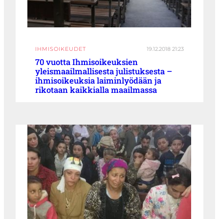
IHMISOIKEUDET
19.12.2018 21:23
70 vuotta Ihmisoikeuksien
yleismaailmallisesta julistuksesta –
ihmisoikeuksia laiminlyödään ja
rikotaan kaikkialla maailmassa