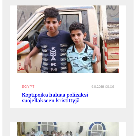
EGYPTI
9.9.2018 09:06
Koptipoika haluaa poliisiksi
suojellakseen kristittyjä