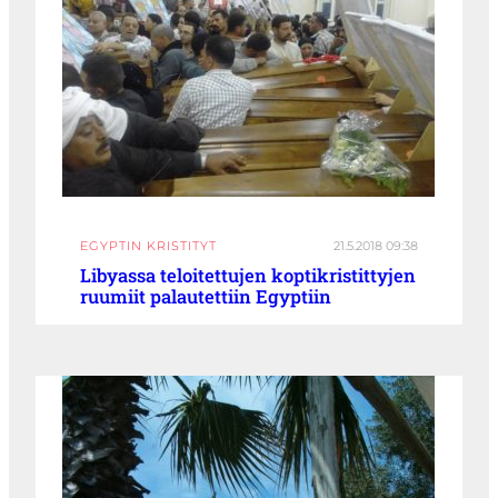
EGYPTIN KRISTITYT
21.5.2018 09:38
Libyassa teloitettujen koptikristittyjen
ruumiit palautettiin Egyptiin