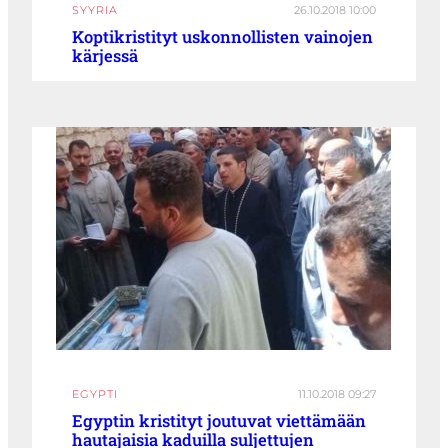
SYYRIA
26.10.2018 10:00
Koptikristityt uskonnollisten vainojen
kärjessä
EGYPTI
11.10.2018 09:27
Egyptin kristityt joutuvat viettämään
hautajaisia kaduilla suljettujen