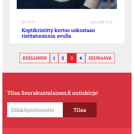
EGYPTI
22.3.2018 10:33
Koptikristitty kertoo uskostaan
ristitatuoinnin avulla
EDELLINEN
1
2
3
4
SEURAAVA
Tilaa Seurakuntalainen.fi uutiskirje!