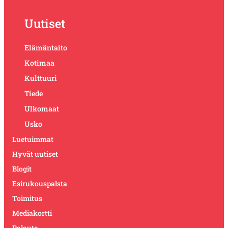
Uutiset
Elämäntaito
Kotimaa
Kulttuuri
Tiede
Ulkomaat
Usko
Luetuimmat
Hyvät uutiset
Blogit
Esirukouspalsta
Toimitus
Mediakortti
Palaute