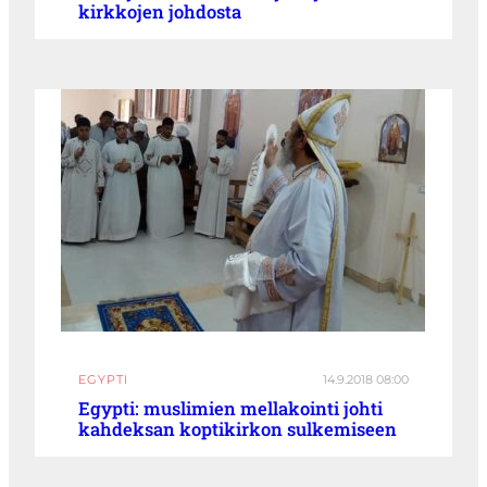
kirkkojen johdosta
EGYPTI
14.9.2018 08:00
Egypti: muslimien mellakointi johti
kahdeksan koptikirkon sulkemiseen