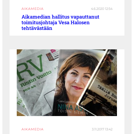
AIKAMEDIA
4.6.2020 12:54
Aikamedian hallitus vapauttanut
toimitusjohtaja Vesa Halosen
tehtävästään
AIKAMEDIA
3.11.2017 13:42