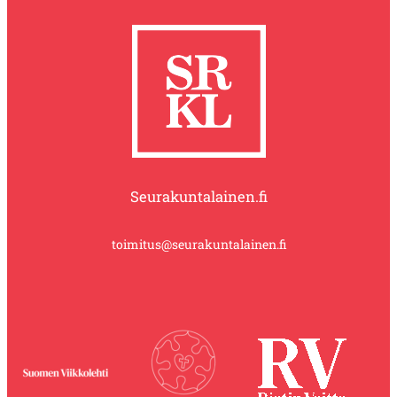
Seurakuntalainen.fi
toimitus@seurakuntalainen.fi