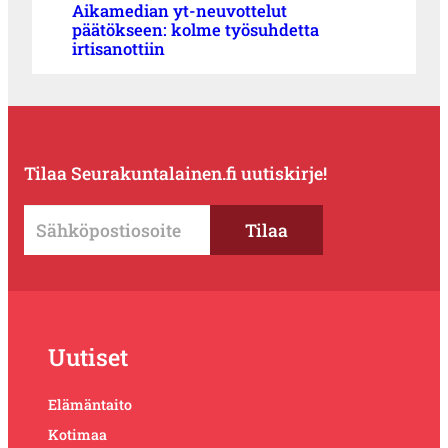
Aikamedian yt-neuvottelut
päätökseen: kolme työsuhdetta
irtisanottiin
Tilaa Seurakuntalainen.fi uutiskirje!
Uutiset
Elämäntaito
Kotimaa