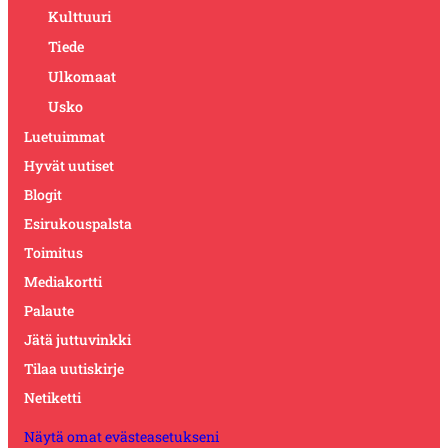
Kulttuuri
Tiede
Ulkomaat
Usko
Luetuimmat
Hyvät uutiset
Blogit
Esirukouspalsta
Toimitus
Mediakortti
Palaute
Jätä juttuvinkki
Tilaa uutiskirje
Netiketti
Näytä omat evästeasetukseni