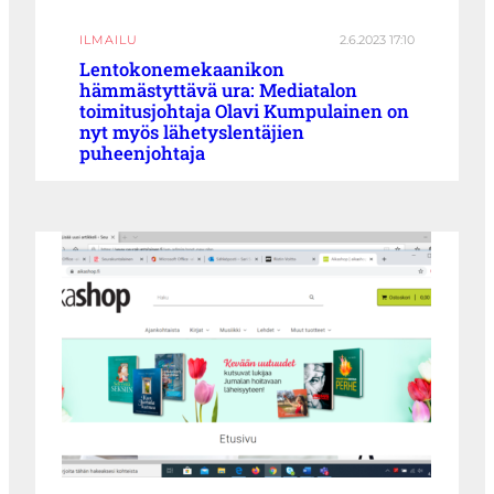
ILMAILU
2.6.2023 17:10
Lentokonemekaanikon
hämmästyttävä ura: Mediatalon
toimitusjohtaja Olavi Kumpulainen on
nyt myös lähetyslentäjien
puheenjohtaja