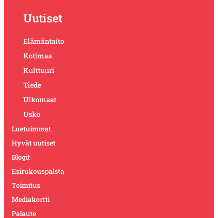
Uutiset
Elämäntaito
Kotimaa
Kulttuuri
Tiede
Ulkomaat
Usko
Luetuimmat
Hyvät uutiset
Blogit
Esirukouspalsta
Toimitus
Mediakortti
Palaute