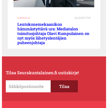
ILMAILU
2.6.2023 17:10
Lentokonemekaanikon
hämmästyttävä ura: Mediatalon
toimitusjohtaja Olavi Kumpulainen on
nyt myös lähetyslentäjien
puheenjohtaja
Tilaa Seurakuntalainen.fi uutiskirje!