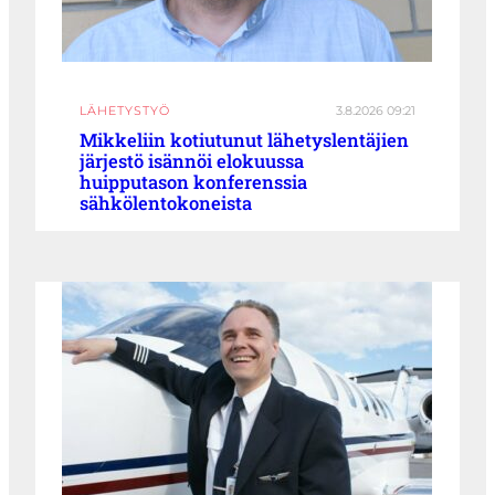
LÄHETYSTYÖ
3.8.2026 09:21
Mikkeliin kotiutunut lähetyslentäjien
järjestö isännöi elokuussa
huipputason konferenssia
sähkölentokoneista