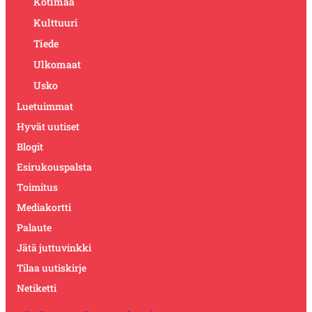
Kotimaa
Kulttuuri
Tiede
Ulkomaat
Usko
Luetuimmat
Hyvät uutiset
Blogit
Esirukouspalsta
Toimitus
Mediakortti
Palaute
Jätä juttuvinkki
Tilaa uutiskirje
Netiketti