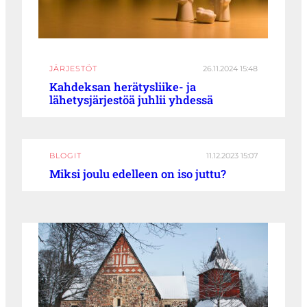
JÄRJESTÖT
26.11.2024 15:48
Kahdeksan herätysliike- ja
lähetysjärjestöä juhlii yhdessä
BLOGIT
11.12.2023 15:07
Miksi joulu edelleen on iso juttu?