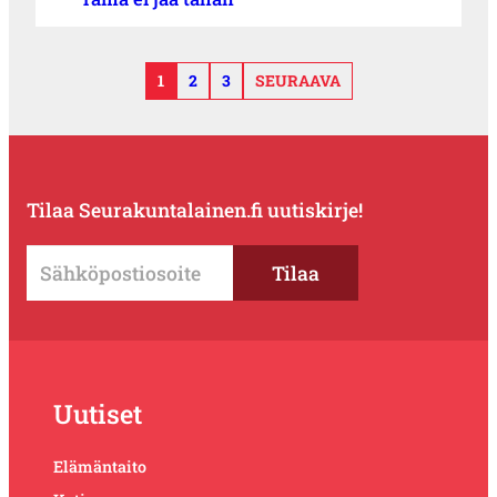
1
2
3
SEURAAVA
Tilaa Seurakuntalainen.fi uutiskirje!
Uutiset
Elämäntaito