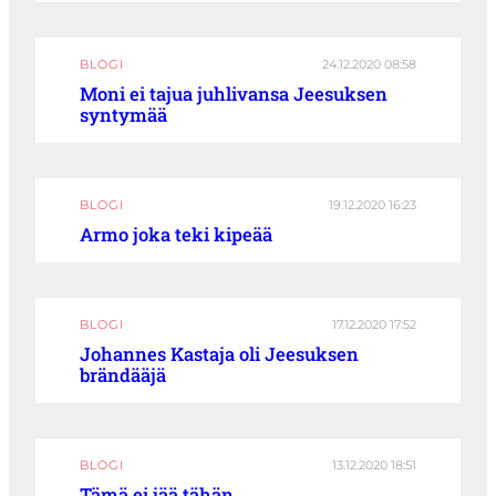
BLOGI
24.12.2020 08:58
Moni ei tajua juhlivansa Jeesuksen
syntymää
BLOGI
19.12.2020 16:23
Armo joka teki kipeää
BLOGI
17.12.2020 17:52
Johannes Kastaja oli Jeesuksen
brändääjä
BLOGI
13.12.2020 18:51
Tämä ei jää tähän