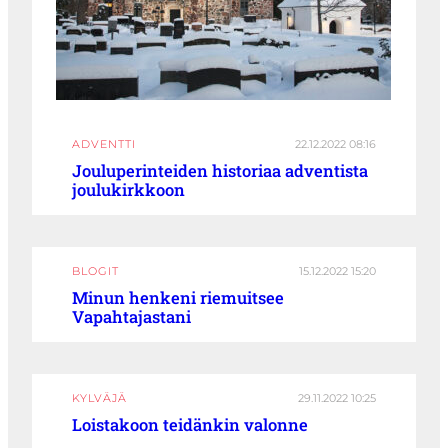
ADVENTTI
22.12.2022 08:16
Jouluperinteiden historiaa adventista
joulukirkkoon
BLOGIT
15.12.2022 15:20
Minun henkeni riemuitsee
Vapahtajastani
KYLVÄJÄ
29.11.2022 10:25
Loistakoon teidänkin valonne