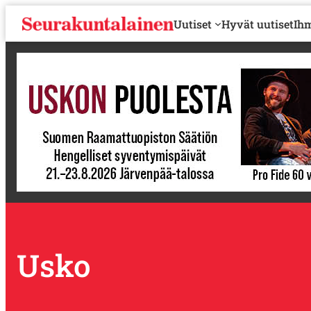
S
Uutiset
Hyvät uutiset
Ihm
i
i
r
r
y
s
i
s
ä
l
t
ö
ö
n
Usko