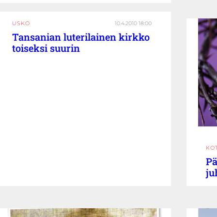
USKO
10.4.2010 18:00
Tansanian luterilainen kirkko
toiseksi suurin
KO
Pä
ju