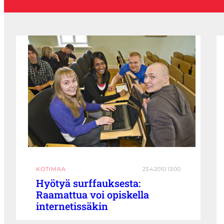
KOTIMAA
23.4.2010 13:00
Hyötyä surffauksesta:
Raamattua voi opiskella
internetissäkin