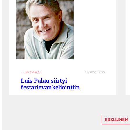
ULKOMAAT
1.4.2010 15:00
Luis Palau siirtyi
festarievankeliointiin
EDELLINEN