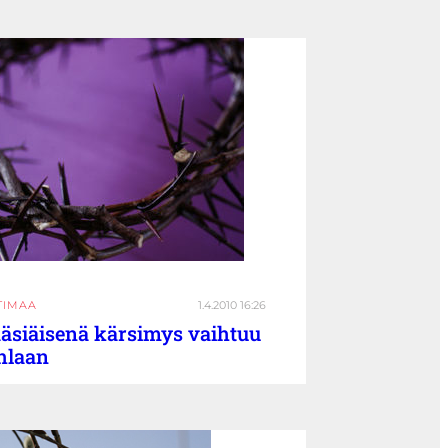
TIMAA
1.4.2010 16:26
äsiäisenä kärsimys vaihtuu
hlaan