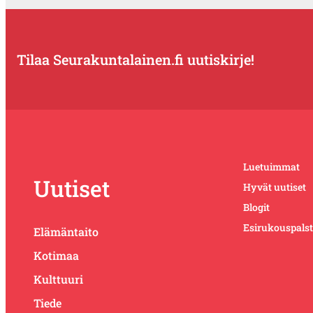
Tilaa Seurakuntalainen.fi uutiskirje!
Luetuimmat
Uutiset
Hyvät uutiset
Blogit
Esirukouspals
Elämäntaito
Kotimaa
Kulttuuri
Tiede