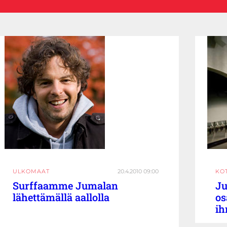
ULKOMAAT
20.4.2010 09:00
KO
Surffaamme Jumalan
Ju
lähettämällä aallolla
os
ih