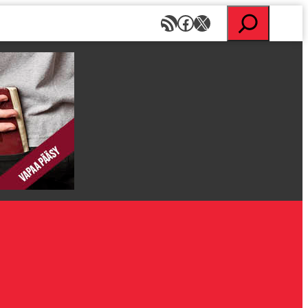
E
RSS-syöte
Facebook
X
t
s
i