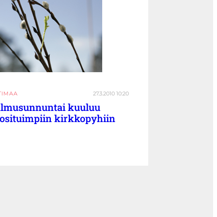
TIMAA
27.3.2010 10:20
lmusunnuntai kuuluu
osituimpiin kirkkopyhiin