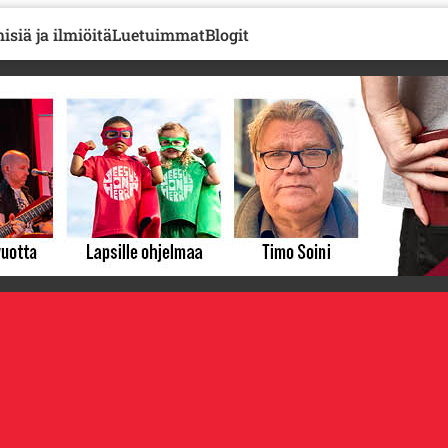
isiä ja ilmiöitä
Luetuimmat
Blogit