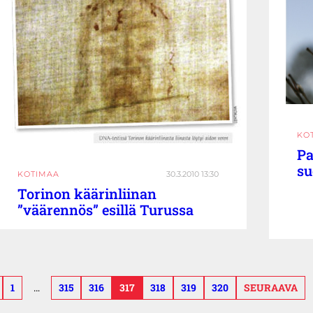
KO
Pa
su
KOTIMAA
30.3.2010 13:30
Torinon käärinliinan
”väärennös” esillä Turussa
1
…
315
316
317
318
319
320
SEURAAVA