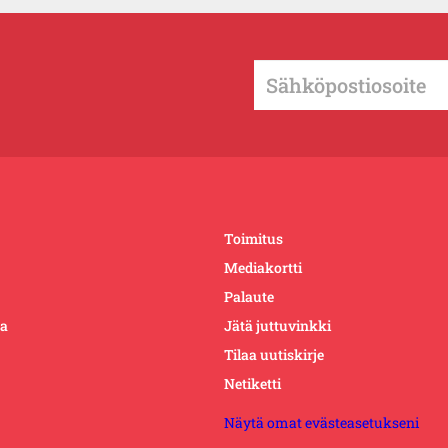
Toimitus
Mediakortti
Palaute
ta
Jätä juttuvinkki
Tilaa uutiskirje
Netiketti
Näytä omat evästeasetukseni