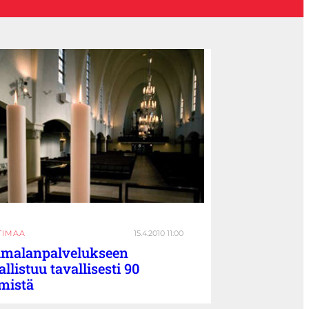
TIMAA
15.4.2010 11:00
malanpalvelukseen
allistuu tavallisesti 90
mistä