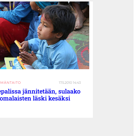
ÄMÄNTAITO
17.5.2010 14:43
palissa jännitetään, sulaako
omalaisten läski kesäksi