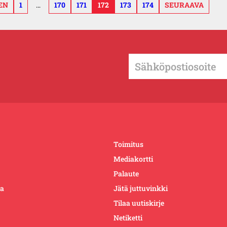
EN
1
…
170
171
172
173
174
SEURAAVA
Toimitus
Mediakortti
Palaute
ta
Jätä juttuvinkki
Tilaa uutiskirje
Netiketti