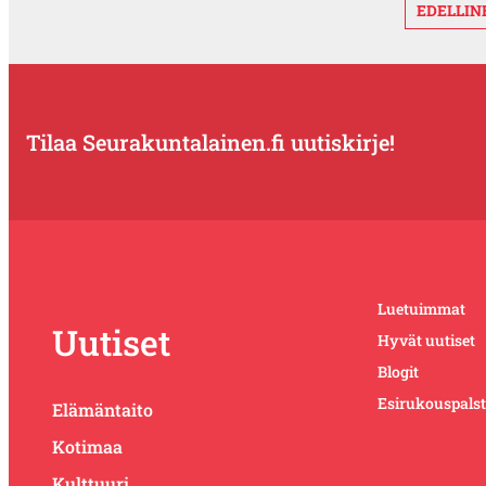
EDELLIN
Tilaa Seurakuntalainen.fi uutiskirje!
Luetuimmat
Uutiset
Hyvät uutiset
Blogit
Esirukouspals
Elämäntaito
Kotimaa
Kulttuuri