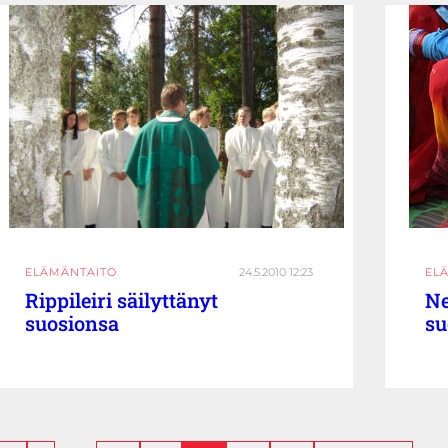
ELÄMÄNTAITO
24.5.2010 12:23
EL
Rippileiri säilyttänyt
Ne
suosionsa
su