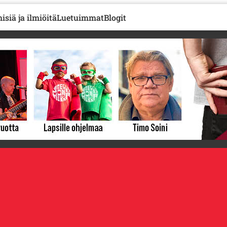
isiä ja ilmiöitä
Luetuimmat
Blogit