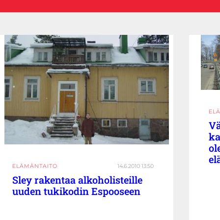
EL
Vä
ka
ol
el
ELÄMÄNTAITO
14.6.2010 13:50
Sley rakentaa alkoholisteille
uuden tukikodin Espooseen