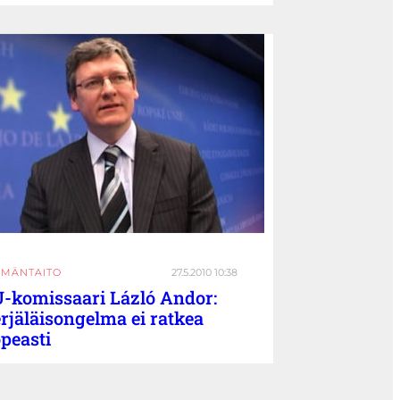
ÄMÄNTAITO
27.5.2010 10:38
-komissaari Lázló Andor:
rjäläisongelma ei ratkea
peasti