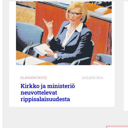
ELÄMÄNTAITO
24.5.2010 16:14
Kirkko ja ministeriö
neuvottelevat
rippisalaisuudesta