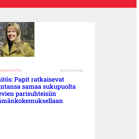
ÄMÄNTAITO
8.6.2010 14:43
itös: Papit ratkaisevat
ntansa samaa sukupuolta
evien parisuhteisiin
ämänkokemuksellaan