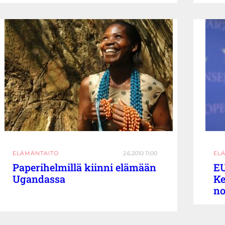
ELÄMÄNTAITO
2.6.2010 11:00
EL
Paperihelmillä kiinni elämään
EU
Ugandassa
Ke
no