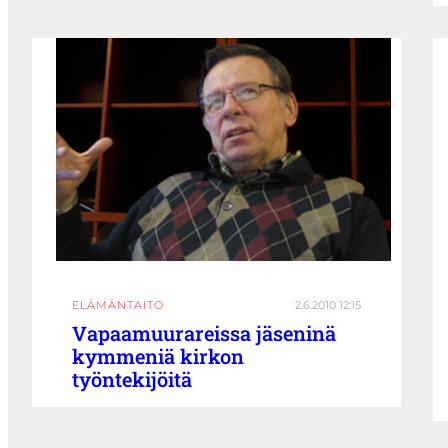
ELÄMÄNTAITO
2.6.2010 12:15
Vapaamuurareissa jäseninä
kymmeniä kirkon
työntekijöitä