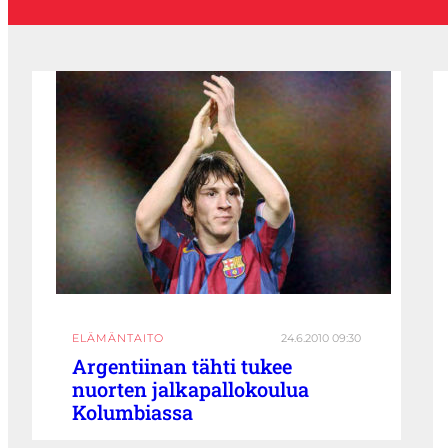
ELÄMÄNTAITO
24.6.2010 09:30
Argentiinan tähti tukee
nuorten jalkapallokoulua
Kolumbiassa