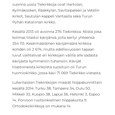
vuonna uusia Tiekirkkoja ovat Hartolan,
Kylmäkosken, Rääkkylän, Savitaipaleen ja Vetelin
kirkot, Seutulan kappeli Vantaalla sekä Turun
Pyhän Katariinan kirkko.
Kesällä 2013 oli avoinna 276 Tiekirkkoa. Niistä joka
kolmas tilastoi kävijänsä, joita kertyi yhteensä
254 115. Keskimääräinen kävijämäärä kirkkoa
kohden oli 2 674, mutta edellisvuosien tapaan
luvut vaihtelivat eri kirkkojen välillä alle sadasta
kävijästä kymmeniin tuhansiin. Kävijät
tilastoineista kirkoista suosituin oli Turun
tuomiokirkko, jossa kävi 71 069 Tiekirkko-vierasta.
Luterilaisten Tiekirkkojen määrät hiippakunnittain
kesällä 2014:
Turku 38, Tampere 34, Oulu 50,
Mikkeli 33, Kuopio 38, Lapua 36, Helsinki 3, Espoo
14, Porvoon ruotsinkielinen hiippakunta 9.
Ortodoksikirkkoja on mukana 14.