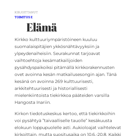
KIRJOITTANUT
TOIMITUS E
Kirkko kulttuuriympäristöineen kuuluu
suomalaispitäjien ykkösnähtävyyksiin ja
ylpeydenaiheisiin. Seurakunnat tarjoavat
vaihtoehtoja kesämatkailijoiden
pysähdyspaikoiksi pitämällä kirkkorakennusten
ovet avoinna kesän matkailusesongin ajan. Tänä
kesänä on avoinna 269 kulttuurisesti,
arkkitehtuurisesti ja historiallisesti
mielenkiintoista tiekirkkoa pääteiden varsilla
Hangosta Inariin.
Kirkon tiedotuskeskus kertoo, että tiekirkkoihin
voi pysähtyä ”taivaalliselle tauolle” kesäkuusta
elokuun loppupuolelle asti. Aukioloajat vaihtelevat
kirkoittain, mutta suositusaika on 10.6.-20.8. Kaikki