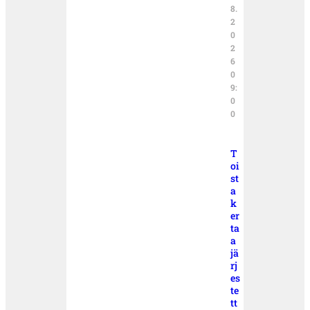
8.
2
0
2
6
0
9:
0
0
T
oi
st
a
k
er
ta
a
jä
rj
es
te
tt