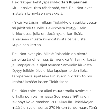
Tiekirkkojen kehityspäällikkö
Jari Kupiainen
Kirkkopalveluista tähdentää, että Tiekirkot ovat
matalan kynnyksen pysäkkejä.
– Yksinkertaisimmillaan Tiekirkko on paikka vessa-
tai jaloittelutauolle. Tiekirkoista löytyy usein
kirkko-opas, jolla on tietämys kirkon lisäksi
lähialueen muista kiinnostavista palveluista,
Kupiainen kertoo.
Tiekirkot ovat yksilöllisiä: Joissakin on pientä
tarjoilua tai ohjelmaa. Esimerkiksi Virtain kirkosta
ja Haapajärvellä sijaitsevasta Samuelin kirkosta
löytyy leikkimökkikirkko lapsiperheiden iloksi.
Tampereella sijaitseva Finlaysonin kirkko toimii
kesästä kesään lasten Tiekirkkona.
Tiekirkko-toiminta alkoi muutamalla avoimella
kirkolla pohjoisimmassa Suomessa 1991 ja on
levinnyt koko maahan. 2000-luvulla Tiekirkkojen
määrä on vakiintunut 270 kirkon tuntumaan. Tänä