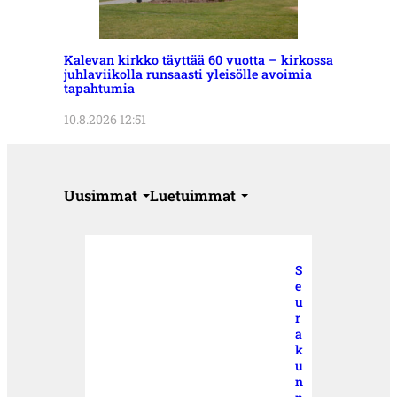
Kalevan kirkko täyttää 60 vuotta – kirkossa
juhlaviikolla runsaasti yleisölle avoimia
tapahtumia
10.8.2026 12:51
Uusimmat
Luetuimmat
S
e
u
r
a
k
u
n