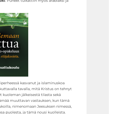
oki
. Puheet tulkattiin myös arabiaksi ja
imiperheessä kasvanut ja islaminuskoa
ikuttavalla tavalla, mitä Kristus on tehnyt
kuoleman jälkeisestä tilasta sekä
lämää muuttavan vastauksen, kun tämä
rukoilla, nimenomaan Jeesuksen nimessä,
a puolesta, ja tämä nousi kuolleista.