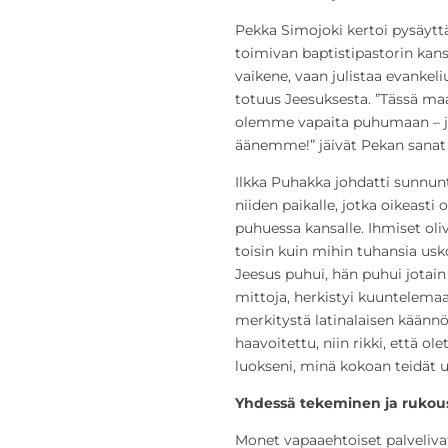
Pekka Simojoki kertoi pysäyttä
toimivan baptistipastorin kans
vaikene, vaan julistaa evankeli
totuus Jeesuksesta. ”Tässä 
olemme vapaita puhumaan – j
äänemme!” jäivät Pekan sanat 
Ilkka Puhakka johdatti sunnunt
niiden paikalle, jotka oikeast
puhuessa kansalle. Ihmiset ol
toisin kuin mihin tuhansia usk
Jeesus puhui, hän puhui jotain 
mittoja, herkistyi kuuntelemaa
merkitystä latinalaisen käännök
haavoitettu, niin rikki, että ol
luokseni, minä kokoan teidät u
Yhdessä tekeminen ja rukous
Monet vapaaehtoiset palvelivat