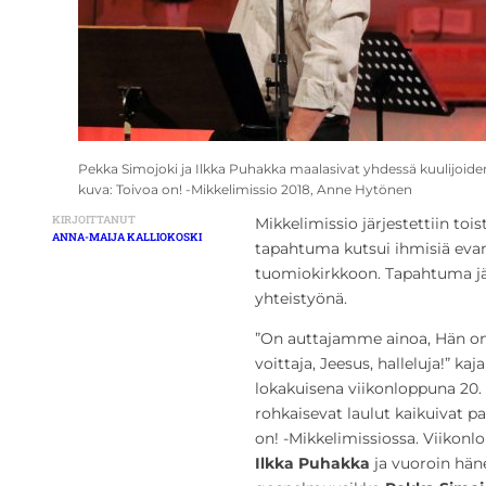
Pekka Simojoki ja Ilkka Puhakka maalasivat yhdessä kuulijoi
kuva: Toivoa on! -Mikkelimissio 2018, Anne Hytönen
KIRJOITTANUT
Mikkelimissio järjestettiin to
ANNA-MAIJA KALLIOKOSKI
tapahtuma kutsui ihmisiä eva
tuomiokirkkoon. Tapahtuma järj
yhteistyönä.
”On auttajamme ainoa, Hän 
voittaja, Jeesus, halleluja!” ka
lokakuisena viikonloppuna 20. 
rohkaisevat laulut kaikuivat 
on! -Mikkelimissiossa. Viikonl
Ilkka Puhakka
ja vuoroin hän