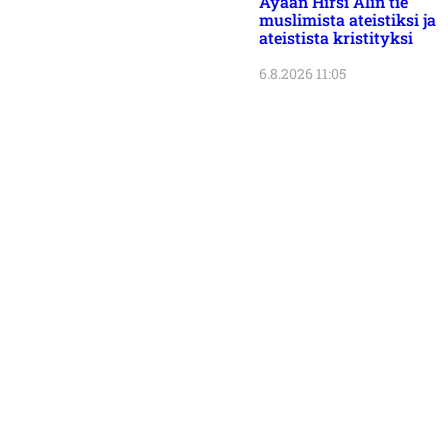
Ayaan Hirsi Alin tie
muslimista ateistiksi ja
ateistista kristityksi
6.8.2026 11:05