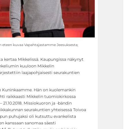
den eteen kuvaa Vapahtajastamme Jeesuksesta;
ista kertaa Mikkelissä. Kaupungissa näkynyt
nkeliumin kuuloon Mikkelin
estettiin laajapohjaisesti seurakuntien
on Kuninkaamme. Hän on kuolemankin
jahti raikkaasti Mikkelin tuomiokirkossa
– 21.10.2018. Missiokuoron ja -bändin
paikkakunnan seurakuntien yhteisessä Toivoa
opun puhujaksi oli kutsuttu evankelista
en kanssaan sanomaa säesti