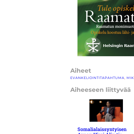
Aiheet
EVANKELIOINTITAPAHTUMA
, 
MIK
Aiheeseen liittyvää
Somalialaissyntyisen