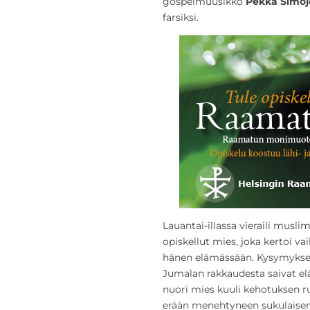
gospelmuusikko
Pekka Simoj
farsiksi.
Lauantai-illassa vieraili musl
opiskellut mies, joka kertoi va
hänen elämässään. Kysymykset 
Jumalan rakkaudesta saivat e
nuori mies kuuli kehotuksen 
erään menehtyneen sukulaisens