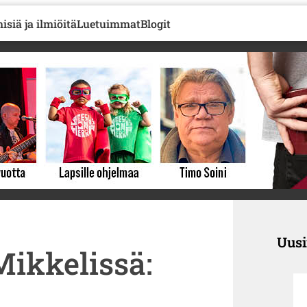
isiä ja ilmiöitä
Luetuimmat
Blogit
Uus
ikkelissä: