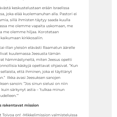
västä keskustelustaan erään Israelissa
sa, joka elää kuolemanuhan alla. Pastori ei
umia, sillä ihmisten täytyy saada kuulla
maassa me olemme vapaita uskomaan, me
a me olemme hiljaa. Korotetaan
kaikumaan kirkkosaliin.
ai-illan yleisön elävästi Raamatun äärelle
i olivat kuulemassa Jeesusta tämän
ivat hämmästyneitä, miten Jeesus opetti
onnollisia käskyjä opettavat ohjasivat. ”Kun
sellaista, että ihminen, joka ei täyttänyt
n.” Ilkka avasi Jeesuksen sanojen
sen sanoin: ”Jos sinun sielusi on niin
et kuin särkynyt astia – ’tulkaa minun
udelleen.’”
 rakentavat mission
 Toivoa on! -Mikkelimission valmisteluissa