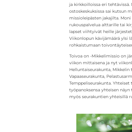
ja kirkkoilloissa eri tehtävissä
ostoskeskuksissa sai kutsun m
missioleipästen jakajilta. Mon
rukouspalvelua alttarille tai k
lapset viihtyivät heille järjes
Viikonlopun kävijämäärä ylsi lä
rohkaistumaan toivontäyteisen
Toivoa on -Mikkelimissio on jär
viikon mittaisena ja nyt viiko
Helluntaiseurakunta, Mikkelin
Vapaaseurakunta, Pelastusarme
Temppeliseurakunta. Yhteiset 
työpanoksensa yhteisen näyn t
myös seurakuntien yhteisillä r