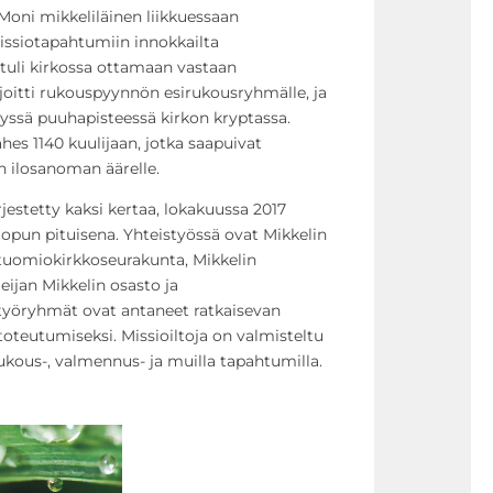
. Moni mikkeliläinen liikkuessaan
issiotapahtumiin innokkailta
i tuli kirkossa ottamaan vastaan
irjoitti rukouspyynnön esirukousryhmälle, ja
tetyssä puuhapisteessä kirkon kryptassa.
hes 1140 kuulijaan, jotka saapuivat
 ilosanoman äärelle.
jestetty kaksi kertaa, lokakuussa 2017
nlopun pituisena. Yhteistyössä ovat Mikkelin
 tuomiokirkkoseurakunta, Mikkelin
ijan Mikkelin osasto ja
työryhmät ovat antaneet ratkaisevan
oteutumiseksi. Missioiltoja on valmisteltu
ukous-, valmennus- ja muilla tapahtumilla.