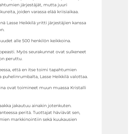
apahtumien järjestäjät, mutta juuri
ureita, joiden varassa elää kriisiaikaa.
ä Lasse Heikkilä yritti järjestäjien kanssa
on.
isuudet alle 500 henkilön keikkoina.
nopeasti. Myös seurakunnat ovat sulkeneet
on peruttu.
teessa, että en itse toimi tapahtumien
 puhelinrumbalta, Lasse Heikkilä valottaa.
ina ovat toimineet muun muassa Kristalli
akka jakautuu ainakin jotenkuten.
lanteessa peritä. Tuottajat häviävät sen,
mien markkinointiin sekä kuukausien