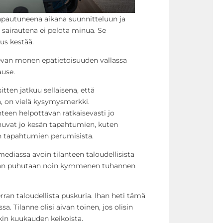
apautuneena aikana suunnitteluun ja
 sairautena ei pelota minua. Se
us kestää.
levan monen epätietoisuuden vallassa
ause.
tten jatkuu sellaisena, että
ää, on vielä kysymysmerkki.
teen helpottavan ratkaisevasti jo
uvat jo kesän tapahtumien, kuten
en tapahtumien perumisista.
mediassa avoin tilanteen taloudellisista
laan puhutaan noin kymmenen tuhannen
rran taloudellista puskuria. Ihan heti tämä
a. Tilanne olisi aivan toinen, jos olisin
kin kuukauden keikoista.