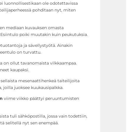
i luonnollisestikaan ole odotettavissa
iteilijaperheessä pohditaan nyt, miten
liseen mediaan kuvauksen omasta
 Esiintulo poiki muutakin kuin peukutuksia.
etuotantoja ja sävellystyötä. Ainakin
entulo on turvattu.
sa on ollut tavanomaista vilkkaampaa.
yneet kaupaksi.
a sellaista mesenaattihenkeä taiteilijoita
, joilla juoksee kuukausipalkka.
an
viime viikko päättyi peruuntumisten
sta tuli sähköpostilla, jossa vain todettiin,
itä selitellä nyt sen enempää.