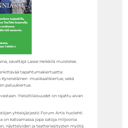
aina, säveltäjä Lasse Heikkilä muistelee.
 merkittävää tapahtumakiertuetta:
 Kyreneläinen -musikaalikiertue, sekä
n paluukiertue.
vastaan. Yleisötilaisuudet on rajattu aivan
jestöjen yhteisjärjestö Forum Artis huolehti
alta on katoamassa jopa satoja miljoonia
n, näyttelyiden ja teatteriesitysten myötä.