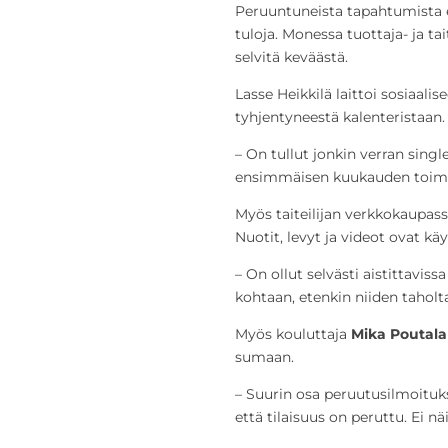
Peruuntuneista tapahtumista e
tuloja. Monessa tuottaja- ja ta
selvitä keväästä.
Lasse Heikkilä laittoi sosiaa
tyhjentyneestä kalenteristaan.
– On tullut jonkin verran singl
ensimmäisen kuukauden toime
Myös taiteilijan verkkokaupas
Nuotit, levyt ja videot ovat kä
– On ollut selvästi aistittaviss
kohtaan, etenkin niiden taholta
Myös kouluttaja
Mika Poutal
sumaan.
– Suurin osa peruutusilmoituksi
että tilaisuus on peruttu. Ei nä