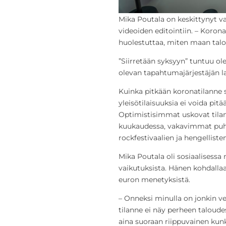
Mika Poutala on keskittynyt v
videoiden editointiin. – Korona
huolestuttaa, miten maan talo
”Siirretään syksyyn” tuntuu o
olevan tapahtumajärjestäjän l
Kuinka pitkään koronatilanne si
yleisötilaisuuksia ei voida pit
Optimistisimmat uskovat tilan
kuukaudessa, vakavimmat puh
rockfestivaalien ja hengellist
Mika Poutala oli sosiaalisessa 
vaikutuksista. Hänen kohdal
euron menetyksistä.
– Onneksi minulla on jonkin ve
tilanne ei näy perheen taloudess
aina suoraan riippuvainen kun