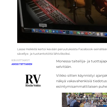
Lasse Heikkilä kertoi kevään peruutuksista Facebook-seinällään.
sävellys- ja tuotantotöitä lähiviikoiksi.
KIRJOITTANUT
Monessa taiteilija- ja tuottaj
ANSSI TIITTANEN
selvitään.
Viikko sitten käynnistyi ajanjak
näkyä vakavahenkisiä tiedotust
esiintymisammattilaisen puheli