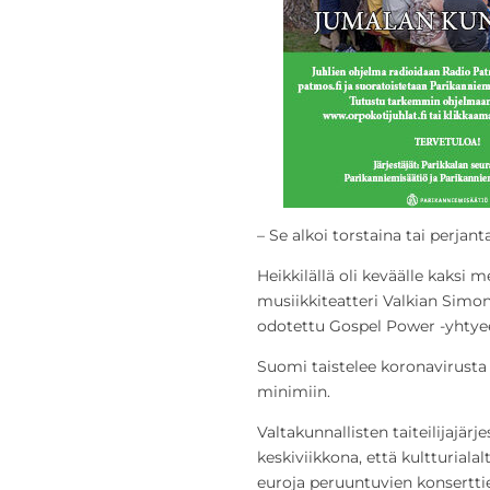
– Se alkoi torstaina tai perjant
Heikkilällä oli keväälle kaksi
musiikkiteatteri Valkian Simon
odotettu Gospel Power -yhtyee
Suomi taistelee koronavirusta 
minimiin.
Valtakunnallisten taiteilijajär
keskiviikkona, että kultturial
euroja peruuntuvien konserttie