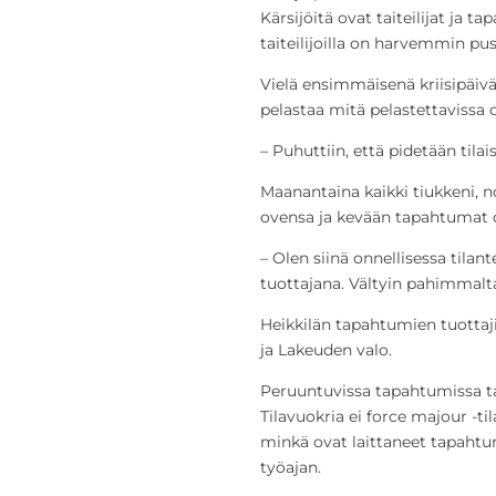
Kärsijöitä ovat taiteilijat ja t
taiteilijoilla on harvemmin pusk
Vielä ensimmäisenä kriisipäivän
pelastaa mitä pelastettavissa 
– Puhuttiin, että pidetään tila
Maanantaina kaikki tiukkeni, 
ovensa ja kevään tapahtumat 
– Olen siinä onnellisessa tilan
tuottajana. Vältyin pahimmalta
Heikkilän tapahtumien tuottaj
ja Lakeuden valo.
Peruuntuvissa tapahtumissa ta
Tilavuokria ei force majour -ti
minkä ovat laittaneet tapahtu
työajan.