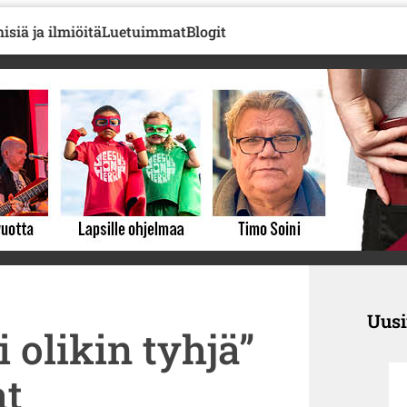
isiä ja ilmiöitä
Luetuimmat
Blogit
Uus
 olikin tyhjä”
at