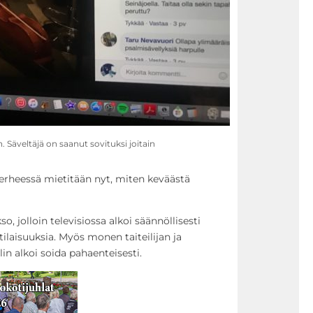
 Säveltäjä on saanut sovituksi joitain
aperheessä mietitään nyt, miten keväästä
so, jolloin televisiossa alkoi säännöllisesti
ilaisuuksia. Myös monen taiteilijan ja
n alkoi soida pahaenteisesti.