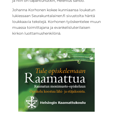
ja niin on tapahtunutkin, Helenius sanoo.
Johanna Korhonen kokee kunniaansa loukatun
lukiessaan Seurakuntalainen.fi sivustolta häntä
loukkaavia tekstejä. Korhonen työskentelee muun
muassa toimittajana ja evankelisluterilaisen
kirkon luottamushenkilönä.