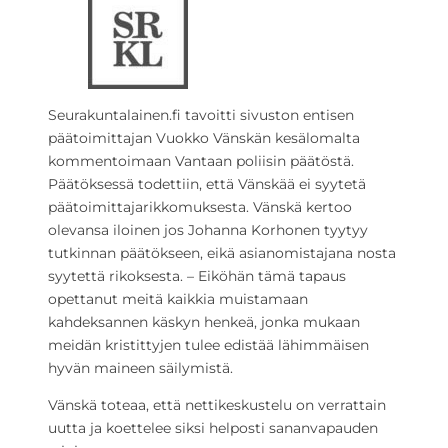
Seurakuntalainen.fi tavoitti sivuston entisen
päätoimittajan Vuokko Vänskän kesälomalta
kommentoimaan Vantaan poliisin päätöstä.
Päätöksessä todettiin, että Vänskää ei syytetä
päätoimittajarikkomuksesta. Vänskä kertoo
olevansa iloinen jos Johanna Korhonen tyytyy
tutkinnan päätökseen, eikä asianomistajana nosta
syytettä rikoksesta. – Eiköhän tämä tapaus
opettanut meitä kaikkia muistamaan
kahdeksannen käskyn henkeä, jonka mukaan
meidän kristittyjen tulee edistää lähimmäisen
hyvän maineen säilymistä.
Vänskä toteaa, että nettikeskustelu on verrattain
uutta ja koettelee siksi helposti sananvapauden