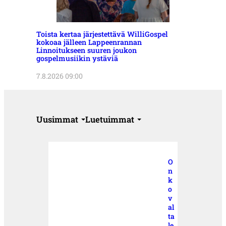
Toista kertaa järjestettävä WilliGospel
kokoaa jälleen Lappeenrannan
Linnoitukseen suuren joukon
gospelmusiikin ystäviä
7.8.2026 09:00
Uusimmat
Luetuimmat
O
n
k
o
v
al
ta
le