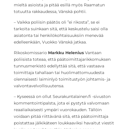
mieltä asioista ja pitää esillä myös Raamatun
totuutta rakkaudessa, Vänskä pohtii.
– Vaikka poliisin päätös oli ”ei rikosta”, se ei
tarkoita suinkaan sitä, että keskustelu saisi olla
asiatonta tai henkilökohtaisuuksiin menevää
edelleenkään, Vuokko Vänskä jatkaa.
Rikoskomissario
Markku Helenius
Vantaan
poliisista toteaa, että päätoimittajarikkomuksen
tunnusmerkistö edellyttää sitä, että vastaava
toimittaja tahallaan tai huolimattomuudesta
olennaisesti laiminlyö toimitustyön johtamis- ja
valvontavelvollisuutensa.
– Kyseessä on ollut Seurakuntalainen.fi -sivuston
kommentointipalsta, jota ei pystytä valvomaan
reaaliaikaisesti ympäri vuorokauden. Tällöin
voidaan pitää riittävänä sitä, että päätoimittaja
poistattaa jälkikäteen loukkaaviksi havaitut viestit