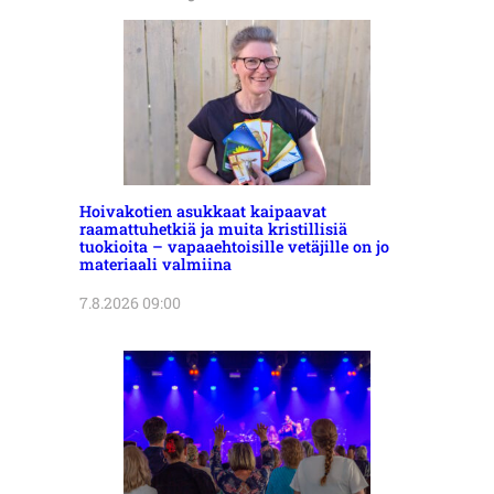
Hoivakotien asukkaat kaipaavat
raamattuhetkiä ja muita kristillisiä
tuokioita – vapaaehtoisille vetäjille on jo
materiaali valmiina
7.8.2026 09:00