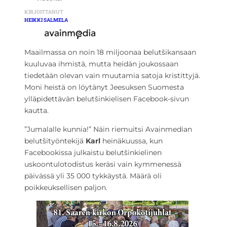
KIRJOITTANUT
HEIKKI SALMELA
Maailmassa on noin 18 miljoonaa belutšikansaan
kuuluvaa ihmistä, mutta heidän joukossaan
tiedetään olevan vain muutamia satoja kristittyjä.
Moni heistä on löytänyt Jeesuksen Suomesta
ylläpidettävän belutšinkielisen Facebook-sivun
kautta.
”Jumalalle kunnia!” Näin riemuitsi Avainmedian
belutšityöntekijä
Karl
heinäkuussa, kun
Facebookissa julkaistu belutšinkielinen
uskoontulotodistus keräsi vain kymmenessä
päivässä yli 35 000 tykkäystä. Määrä oli
poikkeuksellisen paljon.