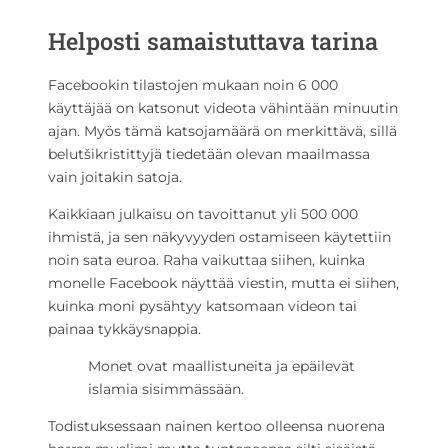
Helposti samaistuttava tarina
Facebookin tilastojen mukaan noin 6 000
käyttäjää on katsonut videota vähintään minuutin
ajan. Myös tämä katsojamäärä on merkittävä, sillä
belutšikristittyjä tiedetään olevan maailmassa
vain joitakin satoja.
Kaikkiaan julkaisu on tavoittanut yli 500 000
ihmistä, ja sen näkyvyyden ostamiseen käytettiin
noin sata euroa. Raha vaikuttaa siihen, kuinka
monelle Facebook näyttää viestin, mutta ei siihen,
kuinka moni pysähtyy katsomaan videon tai
painaa tykkäysnappia.
Monet ovat maallistuneita ja epäilevät
islamia sisimmässään.
Todistuksessaan nainen kertoo olleensa nuorena