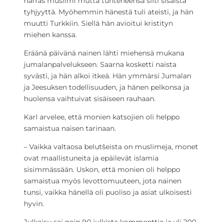
harras muslimi mutta tunteneensa silti sisäistä
tyhjyyttä. Myöhemmin hänestä tuli ateisti, ja hän
muutti Turkkiin. Siellä hän avioitui kristityn
miehen kanssa.
Eräänä päivänä nainen lähti miehensä mukana
jumalanpalvelukseen. Saarna kosketti naista
syvästi, ja hän alkoi itkeä. Hän ymmärsi Jumalan
ja Jeesuksen todellisuuden, ja hänen pelkonsa ja
huolensa vaihtuivat sisäiseen rauhaan.
Karl arvelee, että monien katsojien oli helppo
samaistua naisen tarinaan.
– Vaikka valtaosa belutšeista on muslimeja, monet
ovat maallistuneita ja epäilevät islamia
sisimmässään. Uskon, että monien oli helppo
samaistua myös levottomuuteen, jota nainen
tunsi, vaikka hänellä oli puoliso ja asiat ulkoisesti
hyvin.