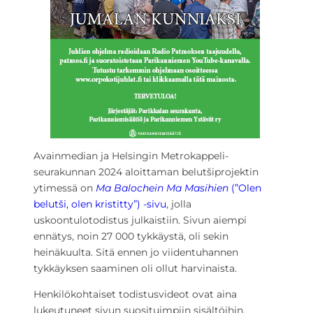
Avainmedian ja Helsingin Metrokappeli-
seurakunnan 2024 aloittaman belutšiprojektin
ytimessä on
Ma Balochein Ma Masihien
(”Olen
belutši, olen kristitty”)
-sivu
, jolla
uskoontulotodistus julkaistiin. Sivun aiempi
ennätys, noin 27 000 tykkäystä, oli sekin
heinäkuulta. Sitä ennen jo viidentuhannen
tykkäyksen saaminen oli ollut harvinaista.
Henkilökohtaiset todistusvideot ovat aina
lukeutuneet sivun suosituimpiin sisältöihin.