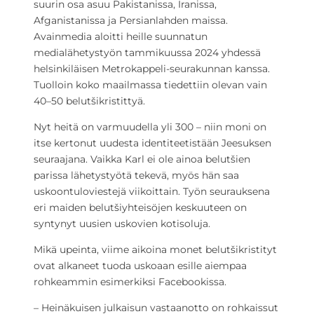
suurin osa asuu Pakistanissa, Iranissa,
Afganistanissa ja Persianlahden maissa.
Avainmedia aloitti heille suunnatun
medialähetystyön tammikuussa 2024 yhdessä
helsinkiläisen Metrokappeli-seurakunnan kanssa.
Tuolloin koko maailmassa tiedettiin olevan vain
40–50 belutšikristittyä.
Nyt heitä on varmuudella yli 300 – niin moni on
itse kertonut uudesta identiteetistään Jeesuksen
seuraajana. Vaikka Karl ei ole ainoa belutšien
parissa lähetystyötä tekevä, myös hän saa
uskoontuloviestejä viikoittain. Työn seurauksena
eri maiden belutšiyhteisöjen keskuuteen on
syntynyt uusien uskovien kotisoluja.
Mikä upeinta, viime aikoina monet belutšikristityt
ovat alkaneet tuoda uskoaan esille aiempaa
rohkeammin esimerkiksi Facebookissa.
– Heinäkuisen julkaisun vastaanotto on rohkaissut