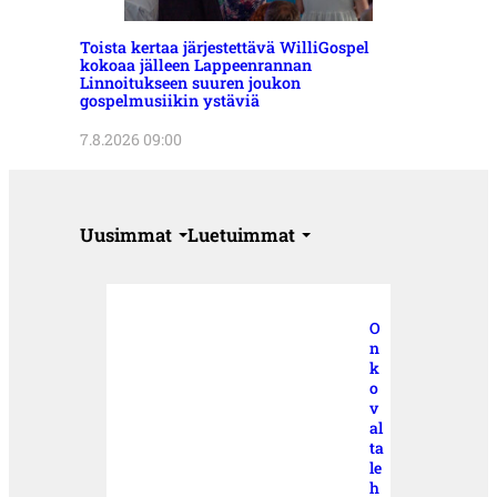
Toista kertaa järjestettävä WilliGospel
kokoaa jälleen Lappeenrannan
Linnoitukseen suuren joukon
gospelmusiikin ystäviä
7.8.2026 09:00
Uusimmat
Luetuimmat
O
n
k
o
v
al
ta
le
h