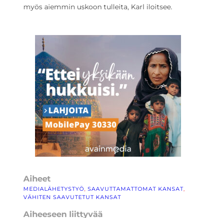
myös aiemmin uskoon tulleita, Karl iloitsee.
Aiheet
MEDIALÄHETYSTYÖ
, 
SAAVUTTAMATTOMAT KANSAT
, 
VÄHITEN SAAVUTETUT KANSAT
Aiheeseen liittyvää