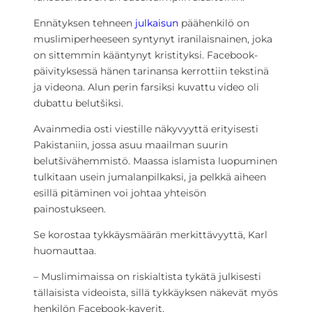
Ennätyksen tehneen
julkaisun
päähenkilö on
muslimiperheeseen syntynyt iranilaisnainen, joka
on sittemmin kääntynyt kristityksi. Facebook-
päivityksessä hänen tarinansa kerrottiin tekstinä
ja videona. Alun perin farsiksi kuvattu video oli
dubattu belutšiksi.
Avainmedia osti viestille näkyvyyttä erityisesti
Pakistaniin, jossa asuu maailman suurin
belutšivähemmistö. Maassa islamista luopuminen
tulkitaan usein jumalanpilkaksi, ja pelkkä aiheen
esillä pitäminen voi johtaa yhteisön
painostukseen.
Se korostaa tykkäysmäärän merkittävyyttä, Karl
huomauttaa.
– Muslimimaissa on riskialtista tykätä julkisesti
tällaisista videoista, sillä tykkäyksen näkevät myös
henkilön Facebook-kaverit.