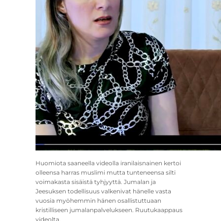
Huomiota saaneella videolla iranilaisnainen kertoi
olleensa harras muslimi mutta tunteneensa silti
voimakasta sisäistä tyhjyyttä. Jumalan ja
Jeesuksen todellisuus valkenivat hänelle vasta
vuosia myöhemmin hänen osallistuttuaan
kristilliseen jumalanpalvelukseen. Ruutukaappaus
videolta.