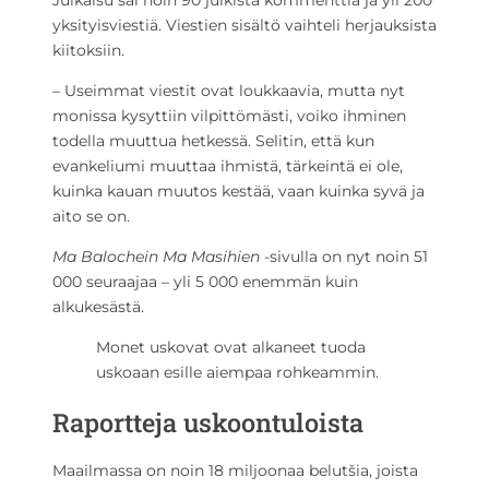
Julkaisu sai noin 90 julkista kommenttia ja yli 200
yksityisviestiä. Viestien sisältö vaihteli herjauksista
kiitoksiin.
– Useimmat viestit ovat loukkaavia, mutta nyt
monissa kysyttiin vilpittömästi, voiko ihminen
todella muuttua hetkessä. Selitin, että kun
evankeliumi muuttaa ihmistä, tärkeintä ei ole,
kuinka kauan muutos kestää, vaan kuinka syvä ja
aito se on.
Ma Balochein Ma Masihien
-sivulla on nyt noin 51
000 seuraajaa – yli 5 000 enemmän kuin
alkukesästä.
Monet uskovat ovat alkaneet tuoda
uskoaan esille aiempaa rohkeammin.
Raportteja uskoontuloista
Maailmassa on noin 18 miljoonaa belutšia, joista