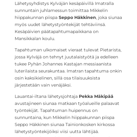
Lähetysyhdistys Kylväjän kesäpäivillä Imatralla
sunnuntain juhlamessun toimittaa Mikkelin
hiippakunnan piispa
Seppo Häkkinen
, joka siunaa
myös uudet lähetystyöntekijät tehtäviinsä.
Kesäpäivien päätapahtumapaikkana on
Mansikkalan koulu.
Tapahtuman ulkomaiset vieraat tulevat Pietarista,
jossa Kylväjä on tehnyt juutalaistyötä ja edelleen
tukee Pyhän Johannes Kastajan messiaanista
luterilaista seurakuntaa. Imatran tapahtuma onkin
osin kaksikielinen, sillä osa tilaisuuksista
järjestetään vain venäjäksi.
Lauantai-iltana lähetysjohtaja
Pekka Mäkipää
avustajineen siunaa matkaan työalueille palaavat
työntekijät. Tapahtuman huipennus on
sunnuntaina, kun Mikkelin hiippakunnan piispa
Seppo Häkkinen siunaa Tainionkosken kirkossa
lähetystyöntekijöiksi viisi uutta lähtijää.