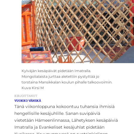
Kylväjän kesäpäivät pidetään Imatralla.
Mongolialaista jurttaa aletettiin pystyttää jo
torstaina Mansikkalan koulun pihalle talkoovoimin.
Kuva Kirsi M
KIRJOITTANUT
VUOKKO VÄNSKÄ
Tänä viikonloppuna kokoontuu tuhansia ihmisiä
hengellisille kesäjuhlille. Sanan suvipäiviä
vietetään Hämeenlinnassa, Lähetyksen kesäpäiviä
Imatralla ja Evankeliset kesäjuhlat pidetään