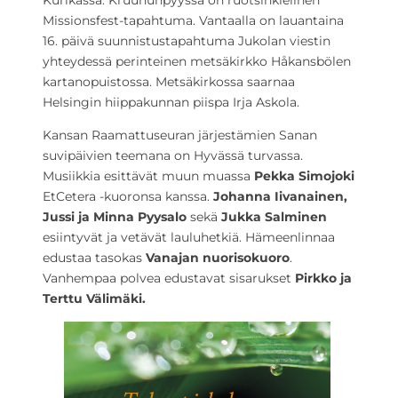
Kurikassa. Kruununpyyssä on ruotsinkielinen
Missionsfest-tapahtuma. Vantaalla on lauantaina
16. päivä suunnistustapahtuma Jukolan viestin
yhteydessä perinteinen metsäkirkko Håkansbölen
kartanopuistossa. Metsäkirkossa saarnaa
Helsingin hiippakunnan piispa Irja Askola.
Kansan Raamattuseuran järjestämien Sanan
suvipäivien teemana on Hyvässä turvassa.
Musiikkia esittävät muun muassa
Pekka Simojoki
EtCetera -kuoronsa kanssa.
Johanna Iivanainen,
Jussi ja Minna Pyysalo
sekä
Jukka Salminen
esiintyvät ja vetävät lauluhetkiä. Hämeenlinnaa
edustaa tasokas
Vanajan nuorisokuoro
.
Vanhempaa polvea edustavat sisarukset
Pirkko ja
Terttu Välimäki.