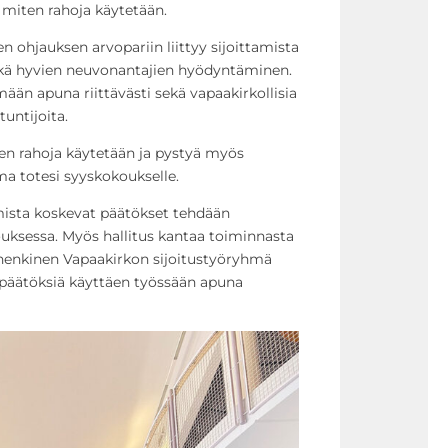
miten rahoja käytetään.
 ohjauksen arvopariin liittyy sijoittamista
ekä hyvien neuvonantajien hyödyntäminen.
mään apuna riittävästi sekä vapaakirkollisia
tuntijoita.
en rahoja käytetään ja pystyä myös
a totesi syyskokoukselle.
mista koskevat päätökset tehdään
ouksessa. Myös hallitus kantaa toiminnasta
nhenkinen Vapaakirkon sijoitustyöryhmä
a päätöksiä käyttäen työssään apuna