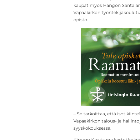
kaupat myös Hangon Santalan 
Vapaakirkon työntekijäkoulut
opisto.
– Se tarkoittaa, että isot kiin
Vapaakirkon talous- ja hallint
syyskokouksessa.
Kimmo Kaartama kertoi kokouks