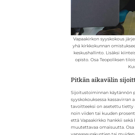
Vapaakirkon syyskokous järje
yhä kirkkokunnan omistukseen
keskushallinto. Lisäksi kiint
opisto. Osa Teopoliksen tiloi
Kuv
Pitkän aikavälin sijoit
Sijoitustoiminnan käytännön 
syyskokouksessa kassavirran a
tavoitteeksi on asetettu tietty
noin viiden tai kuuden prosenti
että Vapaakirkko hankkii sekä
muutettavaa omaisuutta. Osa s
vapaaseurakuntien tai muiden 