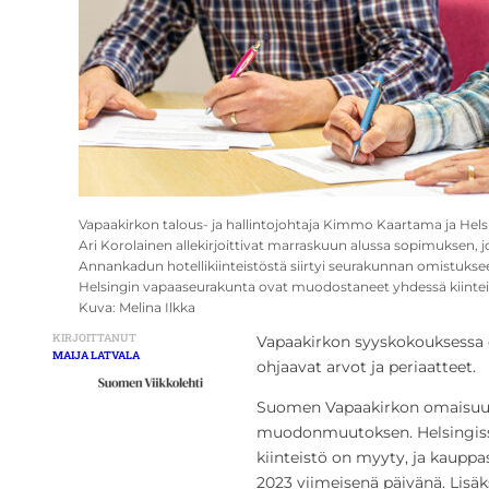
Vapaakirkon talous- ja hallintojohtaja Kimmo Kaartama ja He
Ari Korolainen allekirjoittivat marraskuun alussa sopimuksen, 
Annankadun hotellikiinteistöstä siirtyi seurakunnan omistukse
Helsingin vapaaseurakunta ovat muodostaneet yhdessä kiinteis
Kuva: Melina Ilkka
KIRJOITTANUT
Vapaakirkon syyskokouksessa es
MAIJA LATVALA
ohjaavat arvot ja periaatteet.
Suomen Vapaakirkon omaisuu
muodonmuutoksen. Helsingissä 
kiinteistö on myyty, ja kauppa
2023 viimeisenä päivänä. Lis