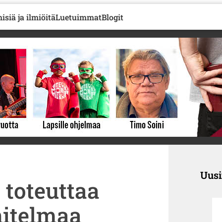
isiä ja ilmiöitä
Luetuimmat
Blogit
Uus
 toteuttaa
nitelmaa