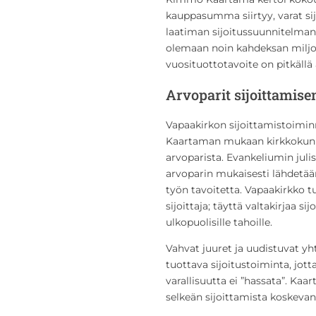
kauppasumma siirtyy, varat si
laatiman sijoitussuunnitelman 
olemaan noin kahdeksan miljoo
vuosituottotavoite on pitkällä 
Arvoparit sijoittamisen
Vapaakirkon sijoittamistoimi
Kaartaman mukaan kirkkokunna
arvoparista. Evankeliumin jul
arvoparin mukaisesti lähdetään
työn tavoitetta. Vapaakirkko t
sijoittaja; täyttä valtakirjaa s
ulkopuolisille tahoille.
Vahvat juuret ja uudistuvat yh
tuottava sijoitustoiminta, jo
varallisuutta ei ”hassata”. Kaa
selkeän sijoittamista koskevan