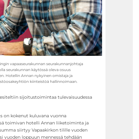
lsingin vapaaseurakunnan seurakunnanjohtaja
jolla seurakunnan käytössä oleva osuus
en. Hotellin Annan nykyinen omistaja ja
töosakeyhtiön kiinteistöä hallinnoimaan.
iteltiin sijoitustoimintaa tulevaisuudessa
s on kokenut kuluvana vuonna
toimivan hotelli Annan liiketoiminta ja
summa siirtyy Vapaakirkon tilille vuoden
äksi vuoden loppuun mennessä tehdään