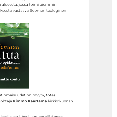
alueesta, jossa toimi aiemmin
uksesta vastaava Suomen teologinen
teät omaisuudet on myyty, totesi
ojohtaja
Kimmo Kaartama
kirkkokunnan
elle, että heti, kun hotelli Annan