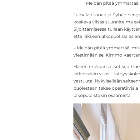
Meidän pitää ymmärtää, 
Jumalan sanan ja Pyhän hengen
koskeva viisas suunnitelma s
Sijoittamisessa tullaan käyttä
että liikkeen ulkopuolisia asian
– Meidän pitää ymmärtää, mit
viestimään se, Kimmo Kaartam
Hänen mukaansa isot sijoitta
jatkossakin vuosi- tai syyskok
vastuuta. Nykyisellään seitse
puolestaan tekee operatiivisi
ulkopuolistakin osaamista.