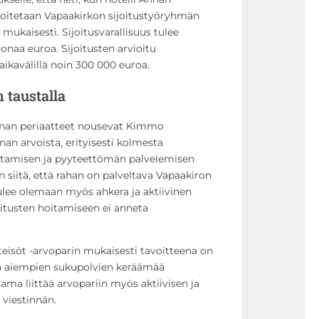
joitetaan Vapaakirkon sijoitustyöryhmän
mukaisesti. Sijoitusvarallisuus tulee
naa euroa. Sijoitusten arvioitu
aikavälillä noin 300 000 euroa.
 taustalla
nnan periaatteet nousevat Kimmo
n arvoista, erityisesti kolmesta
istamisen ja pyyteettömän palvelemisen
 siitä, että rahan on palveltava Vapaakiron
ulee olemaan myös ahkera ja aktiivinen
ijoitusten hoitamiseen ei anneta
teisöt -arvoparin mukaisesti tavoitteena on
tta aiempien sukupolvien keräämää
rtama liittää arvopariin myös aktiivisen ja
 viestinnän.