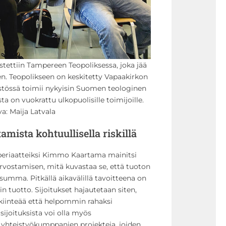
stettiin Tampereen Teopoliksessa, joka jää
. Teopolikseen on keskitetty Vapaakirkon
eistössä toimii nykyisin Suomen teologinen
sta on vuokrattu ulkopuolisille toimijoille.
a: Maija Latvala
tamista kohtuullisella riskillä
periaatteiksi Kimmo Kaartama mainitsi
rvostamisen, mitä kuvastaa se, että tuoton
 summa. Pitkällä aikavälillä tavoitteena on
n tuotto. Sijoitukset hajautetaan siten,
 kiinteää että helpommin rahaksi
ijoituksista voi olla myös
yhteistyökumppanien projekteja, joiden