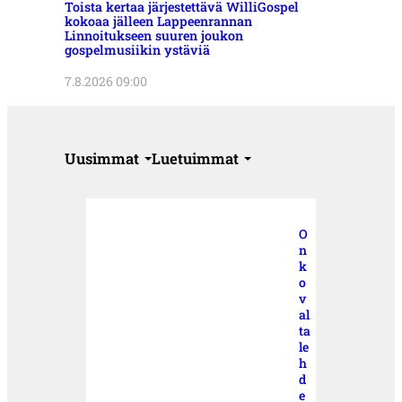
Toista kertaa järjestettävä WilliGospel
kokoaa jälleen Lappeenrannan
Linnoitukseen suuren joukon
gospelmusiikin ystäviä
7.8.2026 09:00
Uusimmat
Luetuimmat
O
n
k
o
v
al
ta
le
h
d
e