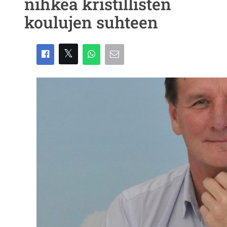
nihkeä kristillisten
koulujen suhteen