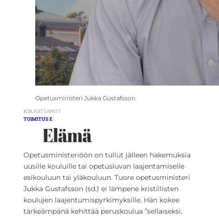
Opetusministeri Jukka Gustafsson
KIRJOITTANUT
TOIMITUS E
Opetusministeriöön on tullut jälleen hakemuksia
uusille kouluille tai opetusluvan laajentamiselle
esikouluun tai yläkouluun. Tuore opetusministeri
Jukka Gustafsson (sd.) ei lämpene kristillisten
koulujen laajentumispyrkimyksille. Hän kokee
tärkeämpänä kehittää peruskoulua ”sellaiseksi,