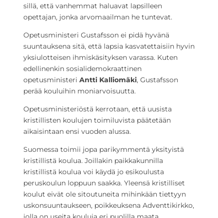
sillä, että vanhemmat haluavat lapsilleen
opettajan, jonka arvomaailman he tuntevat.
Opetusministeri Gustafsson ei pidä hyvänä
suuntauksena sitä, että lapsia kasvatettaisiin hyvin
yksiulotteisen ihmiskäsityksen varassa. Kuten
edellinenkin sosialidemokraattinen
opetusministeri
Antti Kalliomäki
, Gustafsson
perää kouluihin moniarvoisuutta.
Opetusministeriöstä kerrotaan, että uusista
kristillisten koulujen toimiluvista päätetään
aikaisintaan ensi vuoden alussa.
Suomessa toimii jopa parikymmentä yksityistä
kristillistä koulua. Joillakin paikkakunnilla
kristillistä koulua voi käydä jo esikoulusta
peruskoulun loppuun saakka. Yleensä kristilliset
koulut eivät ole sitoutuneita mihinkään tiettyyn
uskonsuuntaukseen, poikkeuksena Adventtikirkko,
jolla on useita kouluja eri puolilla maata.