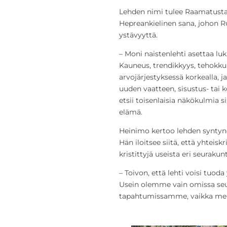
Lehden nimi tulee Raamatusta 
Hepreankielinen sana, johon R
ystävyyttä.
– Moni naistenlehti asettaa luki
Kauneus, trendikkyys, tehokk
arvojärjestyksessä korkealla,
uuden vaatteen, sisustus- tai 
etsii toisenlaisia näkökulmia 
elämä.
Heinimo kertoo lehden syntyn
Hän iloitsee siitä, että yhteisk
kristittyjä useista eri seurakun
– Toivon, että lehti voisi tuoda
Usein olemme vain omissa se
tapahtumissamme, vaikka meill