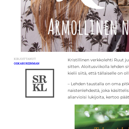
KIRJOITTANUT
Kristillinen verkkolehti Ruut j
OSKARI REINMAN
sitten. Aloitusviikolla lehden s
kielii siitä, että tällaiselle on ol
– Lehden taustalla on oma pitk
naistenlehdestä, joka käsittelis
aliarvioisi lukijoita, kertoo pä