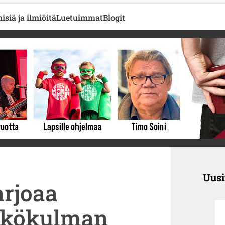
isiä ja ilmiöitä
Luetuimmat
Blogit
Uus
arjoaa
äkökulman