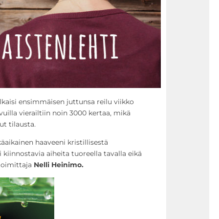
ulkaisi ensimmäisen juttunsa reilu viikko
ivuilla vierailtiin noin 3000 kertaa, mikä
lut tilausta.
äaikainen haaveeni kristillisestä
i kiinnostavia aiheita tuoreella tavalla eikä
ätoimittaja
Nelli Heinimo.