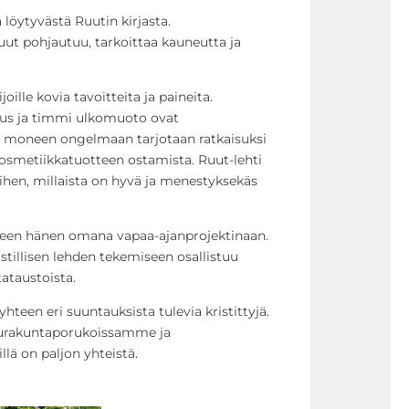
löytyvästä Ruutin kirjasta.
uut pohjautuu, tarkoittaa kauneutta ja
joille kovia tavoitteita ja paineita.
uus ja timmi ulkomuoto ovat
 ja moneen ongelmaan tarjotaan ratkaisuksi
kosmetiikkatuotteen ostamista. Ruut-lehti
siihen, millaista on hyvä ja menestyksekäs
een hänen omana vapaa-ajanprojektinaan.
ristillisen lehden tekemiseen osallistuu
tataustoista.
 yhteen eri suuntauksista tulevia kristittyjä.
urakuntaporukoissamme ja
ä on paljon yhteistä.