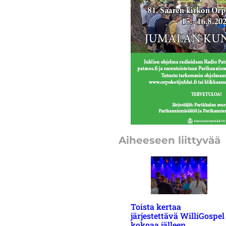
Aiheeseen liittyvää
Toista kertaa
järjestettävä WilliGospel
kokoaa jälleen