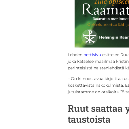
Lehden
nettisivu
esittelee Ruut
joka katselee maailmaa kristi
perinteisistä naistenlehdistä 
– On kiinnostavaa kirjoittaa u
koskettavista näkökulmista. E
jutuistamme on otsikoitu ”8 tap
Ruut saattaa y
taustoista