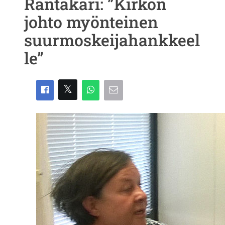
Rantakari: ”Kirkon
johto myönteinen
suurmoskeijahankkeel
le”