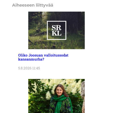
Aiheeseen liittyvää
Oliko Joosuan valloitussodat
kansanmurha?
5.8.2026 11:45