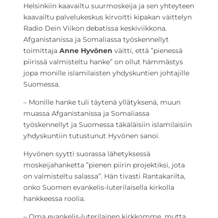
Helsinkiin kaavailtu suurmoskeija ja sen yhteyteen
kaavailtu palvelukeskus kirvoitti kipakan väittelyn
Radio Dein Viikon debatissa keskiviikkona.
Afganistanissa ja Somaliassa työskennellyt
toimittaja
Anne Hyvönen
väitti, että ”pienessä
piirissä valmisteltu hanke” on ollut hämmästys
jopa monille islamilaisten yhdyskuntien johtajille
Suomessa.
– Monille hanke tuli täytenä yllätyksenä, muun
muassa Afganistanissa ja Somaliassa
työskennellyt ja Suomessa täkäläisiin islamilaisiin
yhdyskuntiin tutustunut Hyvönen sanoi.
Hyvönen syytti suorassa lähetyksessä
moskeijahanketta ”pienen piirin projektiksi, jota
on valmisteltu salassa”. Hän tivasti Rantakarilta,
onko Suomen evankelis-luterilaisella kirkolla
hankkeessa roolia.
– Oma evankelis-luterilainen kirkkomme, mutta