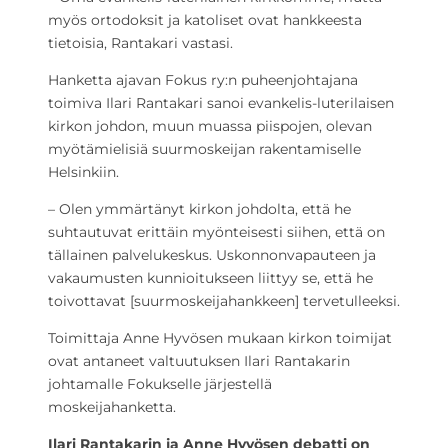
myös ortodoksit ja katoliset ovat hankkeesta
tietoisia, Rantakari vastasi.
Hanketta ajavan Fokus ry:n puheenjohtajana
toimiva Ilari Rantakari sanoi evankelis-luterilaisen
kirkon johdon, muun muassa piispojen, olevan
myötämielisiä suurmoskeijan rakentamiselle
Helsinkiin.
– Olen ymmärtänyt kirkon johdolta, että he
suhtautuvat erittäin myönteisesti siihen, että on
tällainen palvelukeskus. Uskonnonvapauteen ja
vakaumusten kunnioitukseen liittyy se, että he
toivottavat [suurmoskeijahankkeen] tervetulleeksi.
Toimittaja Anne Hyvösen mukaan kirkon toimijat
ovat antaneet valtuutuksen Ilari Rantakarin
johtamalle Fokukselle järjestellä
moskeijahanketta.
Ilari Rantakarin ja Anne Hyvösen debatti on