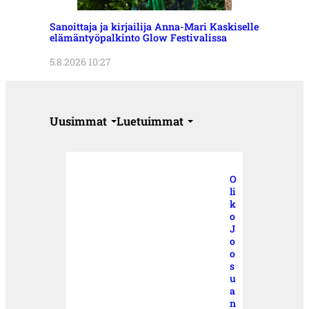
Sanoittaja ja kirjailija Anna-Mari Kaskiselle
elämäntyöpalkinto Glow Festivalissa
5.8.2026 10:27
Uusimmat
Luetuimmat
O
li
k
o
J
o
o
s
u
a
n