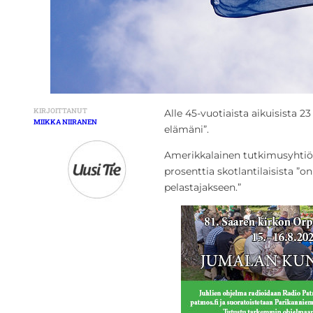
KIRJOITTANUT
Alle 45-vuotiaista aikuisista 2
MIIKKA NIIRANEN
elämäni”.
Amerikkalainen tutkimusyhtiö
prosenttia skotlantilaisista ”
pelastajakseen.”