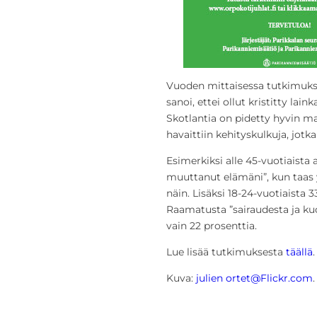
Vuoden mittaisessa tutkimukse
sanoi, ettei ollut kristitty lai
Skotlantia on pidetty hyvin m
havaittiin kehityskulkuja, jotk
Esimerkiksi alle 45-vuotiaista 
muuttanut elämäni”, kun taas yl
näin. Lisäksi 18-24-vuotiaista
Raamatusta ”sairaudesta ja ku
vain 22 prosenttia.
Lue lisää tutkimuksesta
täällä
.
Kuva:
julien ortet@Flickr.com