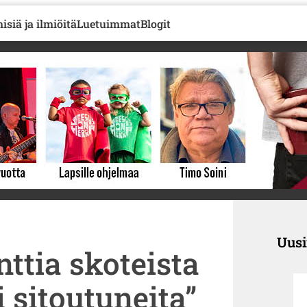
isiä ja ilmiöitä
Luetuimmat
Blogit
Uus
ttia skoteista
 sitoutuneita”