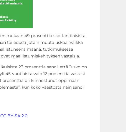
n mukaan 49 prosenttia skotlantilaisista
nkaan tai edusti jotain muuta uskoa. Vaikka
aallistuneena maana, tutkimuksessa
a ovat maallistumiskehityksen vastaisia.
aikuisista 23 prosenttia sanoi, että ”usko on
i 45-vuotiaista vain 12 prosenttia vastasi
 33 prosenttia oli kiinnostunut oppimaan
olemasta”, kun koko väestöstä näin sanoi
.
CC BY-SA 2.0
.