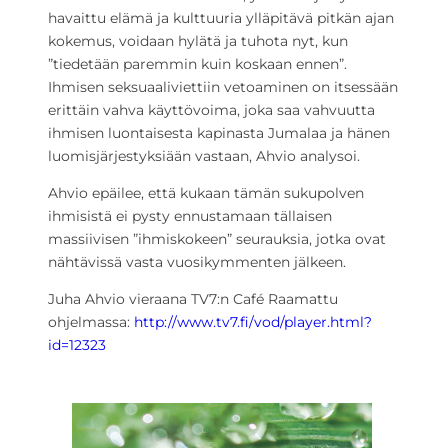
havaittu elämä ja kulttuuria ylläpitävä pitkän ajan
kokemus, voidaan hylätä ja tuhota nyt, kun
”tiedetään paremmin kuin koskaan ennen”.
Ihmisen seksuaaliviettiin vetoaminen on itsessään
erittäin vahva käyttövoima, joka saa vahvuutta
ihmisen luontaisesta kapinasta Jumalaa ja hänen
luomisjärjestyksiään vastaan, Ahvio analysoi.
Ahvio epäilee, että kukaan tämän sukupolven
ihmisistä ei pysty ennustamaan tällaisen
massiivisen ”ihmiskokeen” seurauksia, jotka ovat
nähtävissä vasta vuosikymmenten jälkeen.
Juha Ahvio vieraana TV7:n Café Raamattu
ohjelmassa:
http://www.tv7.fi/vod/player.html?
id=12323