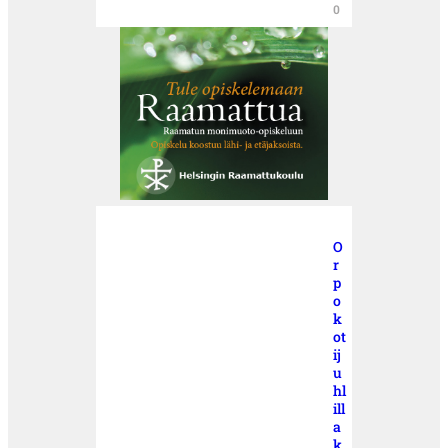
0
O
r
p
o
k
ot
ij
u
hl
ill
a
k