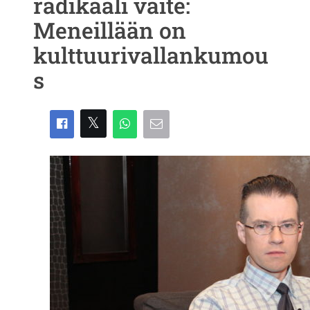
radikaali väite:
Meneillään on
kulttuurivallankumou
s