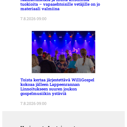
tuokioita – vapaaehtoisille vetäjille on jo
materiaali valmiina
7.8.2026 09:00
Toista kertaa järjestettävä WilliGospel
kokoaa jälleen Lappeenrannan
Linnoitukseen suuren joukon
gospelmusiikin ystäviä
7.8.2026 09:00