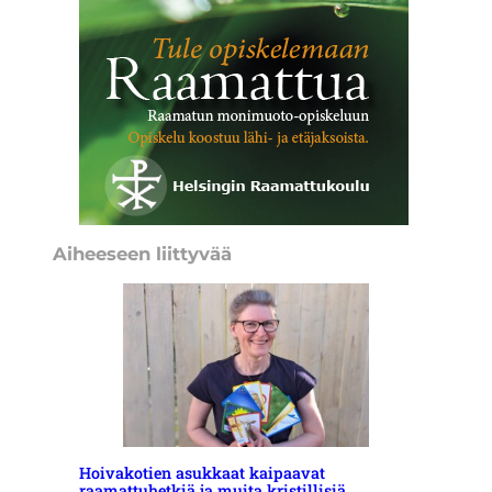
Aiheeseen liittyvää
Hoivakotien asukkaat kaipaavat
raamattuhetkiä ja muita kristillisiä