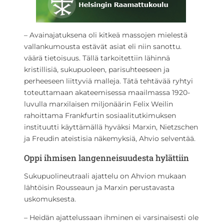
– Avainajatuksena oli kitkeä massojen mielestä
vallankumousta estävät asiat eli niin sanottu.
väärä tietoisuus. Tällä tarkoitettiin lähinnä
kristillisiä, sukupuoleen, parisuhteeseen ja
perheeseen liittyviä malleja. Tätä tehtävää ryhtyi
toteuttamaan akateemisessa maailmassa 1920-
luvulla marxilaisen miljonäärin Felix Weilin
rahoittama Frankfurtin sosiaalitutkimuksen
instituutti käyttämällä hyväksi Marxin, Nietzschen
ja Freudin ateistisia näkemyksiä, Ahvio selventää.
Oppi ihmisen langenneisuudesta hylättiin
Sukupuolineutraali ajattelu on Ahvion mukaan
lähtöisin Rousseaun ja Marxin perustavasta
uskomuksesta.
– Heidän ajattelussaan ihminen ei varsinaisesti ole