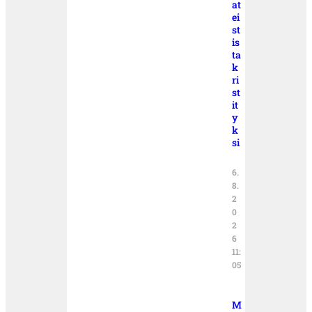
at
ei
st
is
ta
k
ri
st
it
y
k
si
6.
8.
2
0
2
6
11:
05
M