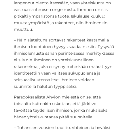
langennut olento itsessään, vaan yhteiskunta on
vastuussa ihmisen ongelmista. Ihminen on siis
pitkälti ympäristönsä tuote. Iskulause kuuluu:
muuta ympäristö ja rakenteet, niin ihminenkin
muuttuu.
– Näin ajateltuna sortavat rakenteet kaatamalla
ihmisen luontainen hyvyys saadaan esiin. Pysyvää
ihmisolemusta sanan perinteisessä merkityksessä
ei siis ole. Ihminen on yhteiskunnallinen
rakennelma, joka ei synny mihinkään määrättyyn
identiteettiin vaan valitsee sukupuolensa ja
seksuaalisuutensa itse. Ihminen voidaan
suunnitella halutun tyyppiseksi.
Paradoksaalista Ahvion mielestä on se, että
toisaalta kuitenkin uskotaan, että järki voi
tavoittaa täydellisen ihmisen, jonka mukaiseksi
hänen yhteiskuntansa pitää suunnitella.
– Tuhansien vuosien traditio, yhteinen ja hyväksi