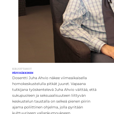
KIRJOITTANUT
PÄIVI HÄKKINEN
Dosentti Juha Ahvio näkee viimeaikaisella
homokeskustelulla pitkät juuret. Vapaana
tutkijana työskentelevä Juha Ahvio väittää, että
sukupuoleen ja seksuaalisuuteen liittyvän
keskustelun taustalla on selkeä pienen piirin
ajama poliittinen ohjelma, jolla pyritään
kulttuuriseen vallankumoukseen.