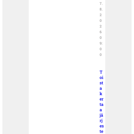
7.
8.
2
0
2
6
0
9:
0
0
T
oi
st
a
k
er
ta
a
jä
rj
es
te