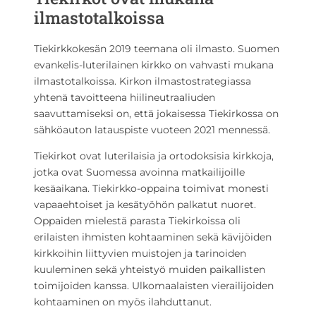
ilmastotalkoissa
Tiekirkkokesän 2019 teemana oli ilmasto. Suomen
evankelis-luterilainen kirkko on vahvasti mukana
ilmastotalkoissa. Kirkon ilmastostrategiassa
yhtenä tavoitteena hiilineutraaliuden
saavuttamiseksi on, että jokaisessa Tiekirkossa on
sähköauton latauspiste vuoteen 2021 mennessä.
Tiekirkot ovat luterilaisia ja ortodoksisia kirkkoja,
jotka ovat Suomessa avoinna matkailijoille
kesäaikana. Tiekirkko-oppaina toimivat monesti
vapaaehtoiset ja kesätyöhön palkatut nuoret.
Oppaiden mielestä parasta Tiekirkoissa oli
erilaisten ihmisten kohtaaminen sekä kävijöiden
kirkkoihin liittyvien muistojen ja tarinoiden
kuuleminen sekä yhteistyö muiden paikallisten
toimijoiden kanssa. Ulkomaalaisten vierailijoiden
kohtaaminen on myös ilahduttanut.