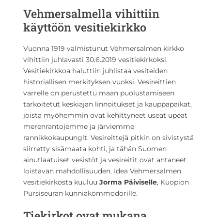
Vehmersalmella vihittiin
käyttöön vesitiekirkko
Vuonna 1919 valmistunut Vehmersalmen kirkko
vihittiin juhlavasti 30.6.2019 vesitiekirkoksi.
Vesitiekirkkoa haluttiin juhlistaa vesiteiden
historiallisen merkityksen vuoksi. Vesireittien
varrelle on perustettu maan puolustamiseen
tarkoitetut keskiajan linnoitukset ja kauppapaikat,
joista myöhemmin ovat kehittyneet useat upeat
merenrantojemme ja järviemme
rannikkokaupungit. Vesireittejä pitkin on sivistystä
siirretty sisämaata kohti, ja tähän Suomen
ainutlaatuiset vesistöt ja vesireitit ovat antaneet
loistavan mahdollisuuden. Idea Vehmersalmen
vesitiekirkosta kuuluu
Jorma Päiviselle
, Kuopion
Pursiseuran kunniakommodorille.
Tiekirkot ovat mukana