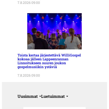
7.8.2026 09:00
Toista kertaa järjestettävä WilliGospel
kokoaa jälleen Lappeenrannan
Linnoitukseen suuren joukon
gospelmusiikin ystäviä
7.8.2026 09:00
Uusimmat
Luetuimmat