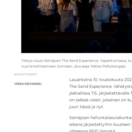
Ylistys nousi Seinäjoen The Send Experience -tapahtumassa, k
nuoria kohtaamaan Jumalan. (kuvaaja: Niklas Peltokangas)
KIRJOITTANUT
Lauantaina 10. toukokuuta 2025
VEERA HIETAMÄKI
The Send Experience -lähetyst
jäähallissa 7.6. järjestettäväl
on selkeä viesti: jokainen on 
juuri tässä ja nyt.
Seinäjoen helluntaiseurakunta
aikana järjestettyihin kuutee
yhteensä 1600 ihmistä.