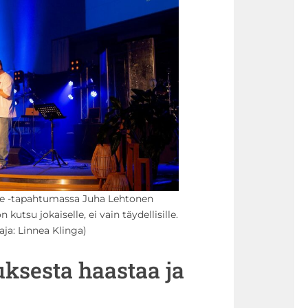
ce -tapahtumassa Juha Lehtonen
 kutsu jokaiselle, ei vain täydellisille.
aja: Linnea Klinga)
ksesta haastaa ja