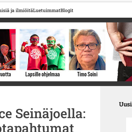
isiä ja ilmiöitä
Luetuimmat
Blogit
Uus
e Seinäjoella:
otapahtumat