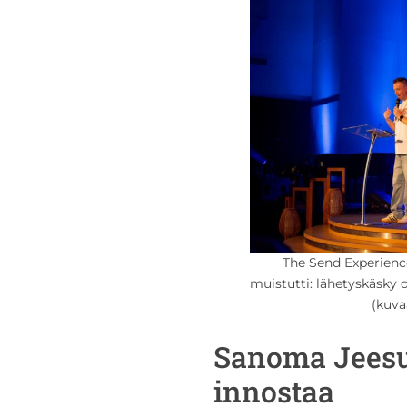
The Send Experien
muistutti: lähetyskäsky on
(kuva
Sanoma Jeesu
innostaa