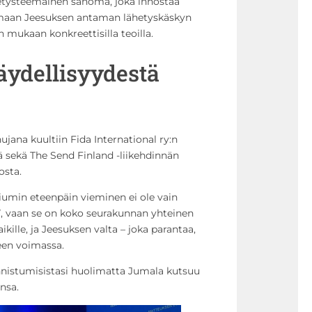
etysteemainen sanoma, joka innostaa
tamaan Jeesuksen antaman lähetyskäskyn
n mukaan konkreettisilla teoilla.
äydellisyydestä
ana kuultiin Fida International ry:n
ä sekä The Send Finland -liikehdinnän
osta.
iumin eteenpäin vieminen ei ole vain
”, vaan se on koko seurakunnan yhteinen
kille, ja Jeesuksen valta – joka parantaa,
een voimassa.
äonnistumisistasi huolimatta Jumala kutsuu
nsa.