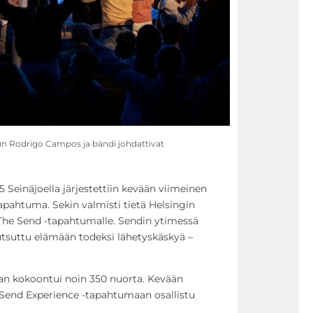
un Rodrigo Campos ja bändi johdattivat
 Seinäjoella järjestettiin kevään viimeinen
apahtuma. Sekin valmisti tietä Helsingin
le The Send -tapahtumalle. Sendin ytimessä
kutsuttu elämään todeksi lähetyskäskyä –
an kokoontui noin 350 nuorta. Kevään
n Send Experience -tapahtumaan osallistu