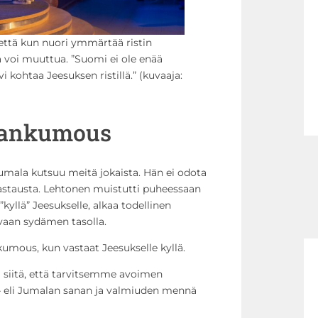
 että kun nuori ymmärtää ristin
 voi muuttua. ”Suomi ei ole enää
 kohtaa Jeesuksen ristillä.” (kuvaaja:
lankumous
 Jumala kutsuu meitä jokaista. Hän ei odota
vastausta. Lehtonen muistutti puheessaan
”kyllä” Jeesukselle, alkaa todellinen
 vaan sydämen tasolla.
umous, kun vastaat Jeesukselle kyllä.
 siitä, että tarvitsemme avoimen
 eli Jumalan sanan ja valmiuden mennä