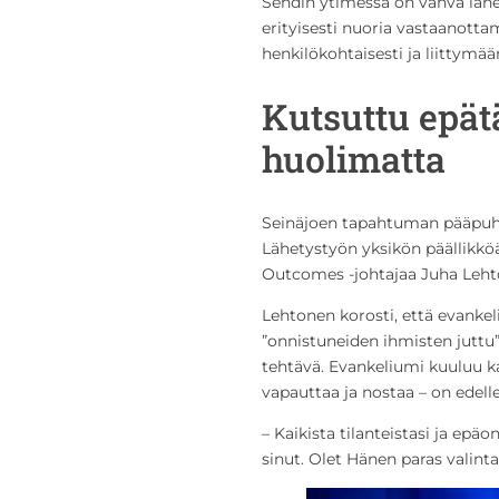
Sendin ytimessä on vahva läh
erityisesti nuoria vastaanot
henkilökohtaisesti ja liittymää
Kutsuttu epät
huolimatta
Seinäjoen tapahtuman pääpuhuj
Lähetystyön yksikön päällikkö
Outcomes -johtajaa Juha Leht
Lehtonen korosti, että evankel
”onnistuneiden ihmisten juttu
tehtävä. Evankeliumi kuuluu kai
vapauttaa ja nostaa – on edell
– Kaikista tilanteistasi ja ep
sinut. Olet Hänen paras valinta