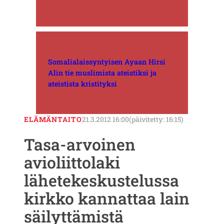
Somalialaissyntyisen Ayaan Hirsi
Alin tie muslimista ateistiksi ja
ateistista kristityksi
ELÄMÄNTAITO
21.3.2012 16:00
(päivitetty: 16:15)
Tasa-arvoinen
avioliittolaki
lähetekeskustelussa 
kirkko kannattaa lain
säilyttämistä