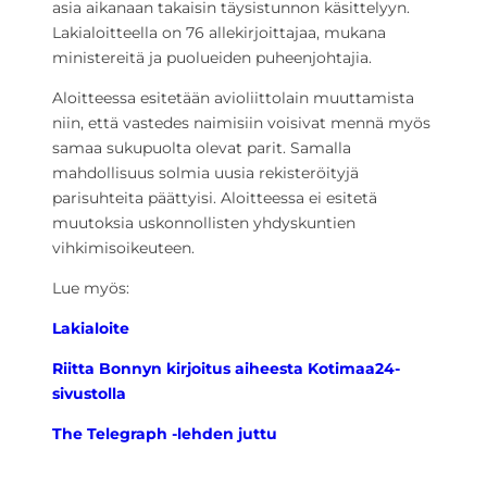
asia aikanaan takaisin täysistunnon käsittelyyn.
Lakialoitteella on 76 allekirjoittajaa, mukana
ministereitä ja puolueiden puheenjohtajia.
Aloitteessa esitetään avioliittolain muuttamista
niin, että vastedes naimisiin voisivat mennä myös
samaa sukupuolta olevat parit. Samalla
mahdollisuus solmia uusia rekisteröityjä
parisuhteita päättyisi. Aloitteessa ei esitetä
muutoksia uskonnollisten yhdyskuntien
vihkimisoikeuteen.
Lue myös:
Lakialoite
Riitta Bonnyn kirjoitus aiheesta Kotimaa24-
sivustolla
The Telegraph -lehden juttu