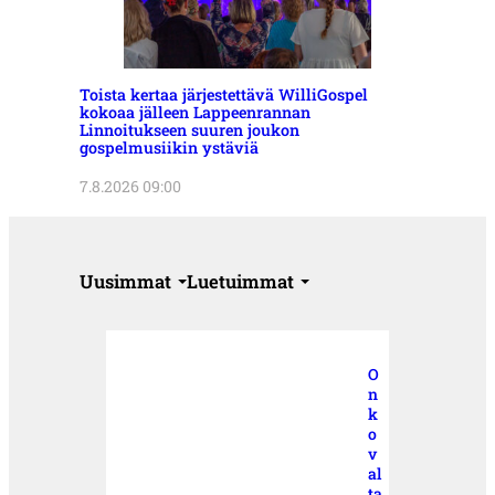
Toista kertaa järjestettävä WilliGospel
kokoaa jälleen Lappeenrannan
Linnoitukseen suuren joukon
gospelmusiikin ystäviä
7.8.2026 09:00
Uusimmat
Luetuimmat
O
n
k
o
v
al
ta