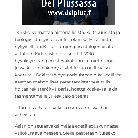
”Kirkko kannattaa historiallisista, kulttuurisista ja
teologisista syistä avioliittolain säilyttämistä
nykyisellään. Kirkon omien perustelujen osalta
viitataan Kirkolliskokouksen 11.11.2010
hyväksymään perustevaliokunnan mietintöön,
jossa kirkon näkemys avioliitosta on ilmaistu
kootusti. Rekisteröidyn parisuhteen oikeudellisen
aseman mahdolliset parantamistarpeet tulisi
hoitaa rekisteröityä parisuhdetta koskevaa lakia
täsmentämällä”, Keskitalo siteeraa.
– Tämä kanta on kaikilta osin voimassa, hän
vahvistaa.
Asian on seuraavaksi määrä edetä eduskunnassa
valiokuntavaiheeseen. Siellä päätetään, tuleeko