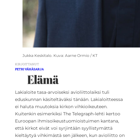
Jukka Keskitalo. Kuva: Aarne Ormio / KT
KIRJOITTANUT
PETRI VÄHÄSARJA
Lakialoite tasa-arvoiseksi avioliittolaiksi tuli
eduskunnan käsiteltäväksi tänään. Lakialoitteessa
ei haluta muutoksia kirkon vihkioikeuteen.
Kuitenkin esimerkiksi The Telegraph-lehti kertoo
Euroopan ihmisoikeustuomioistuimen kantana,
että kirkot eivät voi syrjintään syyllistymättä
kieltäytyä vihkimästä sen jälkeen, kun avioliitto on