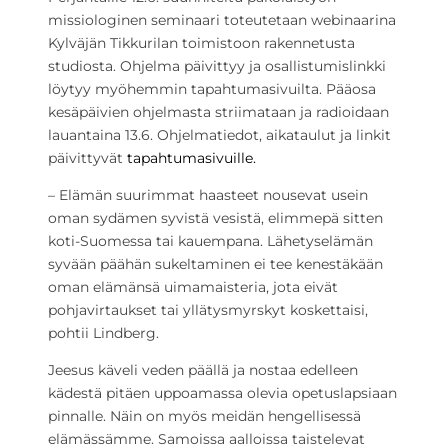
missiologinen seminaari toteutetaan webinaarina
Kylväjän Tikkurilan toimistoon rakennetusta
studiosta. Ohjelma päivittyy ja osallistumislinkki
löytyy myöhemmin tapahtumasivuilta. Pääosa
kesäpäivien ohjelmasta striimataan ja radioidaan
lauantaina 13.6. Ohjelmatiedot, aikataulut ja linkit
päivittyvät
tapahtumasivuille
.
– Elämän suurimmat haasteet nousevat usein
oman sydämen syvistä vesistä, elimmepä sitten
koti-Suomessa tai kauempana. Lähetyselämän
syvään päähän sukeltaminen ei tee kenestäkään
oman elämänsä uimamaisteria, jota eivät
pohjavirtaukset tai yllätysmyrskyt koskettaisi,
pohtii Lindberg.
Jeesus käveli veden päällä ja nostaa edelleen
kädestä pitäen uppoamassa olevia opetuslapsiaan
pinnalle. Näin on myös meidän hengellisessä
elämässämme. Samoissa aalloissa taistelevat