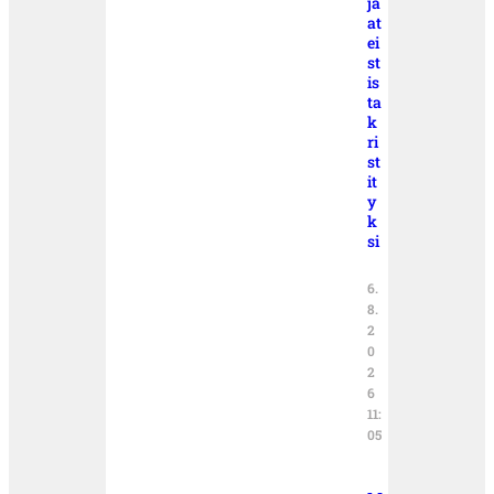
ja
at
ei
st
is
ta
k
ri
st
it
y
k
si
6.
8.
2
0
2
6
11:
05