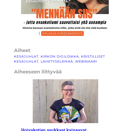
Aiheet
KESÄJUHLAT
, 
KIRKON DIGILOIKKA
, 
KRISTILLISET
KESÄJUHLAT
, 
LÄHETYSELÄMÄÄ
, 
WEBINAARI
Aiheeseen liittyvää
Hoivakotien asukkaat kaipaavat