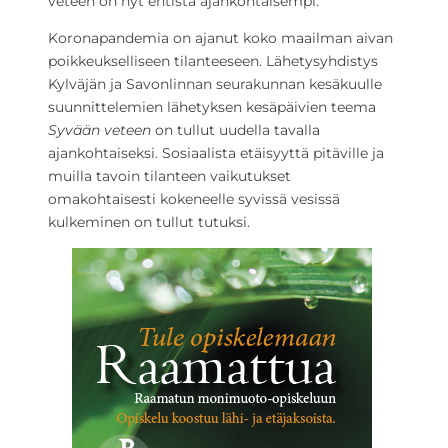
veteen on nyt entistä ajankohtaisempi.
Koronapandemia on ajanut koko maailman aivan
poikkeukselliseen tilanteeseen. Lähetysyhdistys
Kylväjän ja Savonlinnan seurakunnan kesäkuulle
suunnittelemien lähetyksen kesäpäivien teema
Syvään veteen
on tullut uudella tavalla
ajankohtaiseksi. Sosiaalista etäisyyttä pitäville ja
muilla tavoin tilanteen vaikutukset
omakohtaisesti kokeneelle syvissä vesissä
kulkeminen on tullut tutuksi.