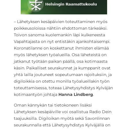
– Lähetyksen kesäpäivien toteuttaminen myös
poikkeusoloissa nähtiin ehdottoman tärkeäksi.
Toivon sanoma kuolemankin läpi kulkeneesta
Vapahtajasta on nyt entistäkin ajankohtaisempi.
Koronatilanne on koskettanut ihmisten elämää
myös lähetyksen työalueilla. Osa läheteistä on
jatkanut työtään paikan päällä, osa kotimaasta
käsin. Paikalliset seurakunnat ja kumppanit ovat
yhtä lailla joutuneet sopeutumaan rajoituksiin, ja
digiloikkia on otettu monilla työalueillakin työn
toteuttamisessa, toteaa Lähetysyhdistys Kylväjän
kotimaantyön johtaja
Hanna Lindberg
.
Oman kännykän tai tietokoneen lisäksi
Lähetyksen kesäpäiville voi osallistua Radio Dein
taajuuksilla. Digiloikan myötä sekä Savonlinnan
seurakunnalla että Lähetysyhdistys Kylväjällä on