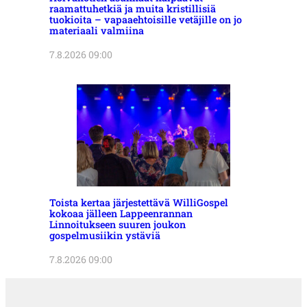
raamattuhetkiä ja muita kristillisiä
tuokioita – vapaaehtoisille vetäjille on jo
materiaali valmiina
7.8.2026 09:00
Toista kertaa järjestettävä WilliGospel
kokoaa jälleen Lappeenrannan
Linnoitukseen suuren joukon
gospelmusiikin ystäviä
7.8.2026 09:00