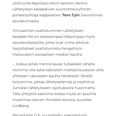
ulottuville käytössä olevin keinoin, kertoo
Lähetyksen kesäpäivien suunnitteluryhmän
puheenjohtaja kappalainen
Tero Tyni
Savonlinnan
seurakunnasta.
Virtuaalinen osallistuminen Lähetyksen
kesäpäiville on aikaisempaa helpompaa myös
seurakuntalaisille, jotka ovat viime aikoina
harjoitelleet osallistumista hengellisiin
tilaisuuksiin sosiaalisen median kautta.
– Joskus pitää mennä kauas tullakseen lähelle.
Voimme olla sekä teknisten mahdollisuuksien että
yhteisen rukouksen kautta henkisesti lähellä
toisiamme, jatkaa lähetyselämää ja osallistua
Jumalan lähetykseen rajoituksista huolimatta.
Tätä yhteyttä saamme kokea myös eri puolilla
maailmaa olevien ihmisten kanssa, kuvailee
Lindberg.
Perjantaille 12.6. suunniteltu pakolaistyön