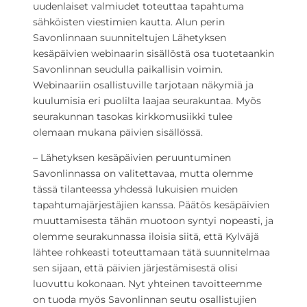
uudenlaiset valmiudet toteuttaa tapahtuma
sähköisten viestimien kautta. Alun perin
Savonlinnaan suunniteltujen Lähetyksen
kesäpäivien webinaarin sisällöstä osa tuotetaankin
Savonlinnan seudulla paikallisin voimin.
Webinaariin osallistuville tarjotaan näkymiä ja
kuulumisia eri puolilta laajaa seurakuntaa. Myös
seurakunnan tasokas kirkkomusiikki tulee
olemaan mukana päivien sisällössä.
– Lähetyksen kesäpäivien peruuntuminen
Savonlinnassa on valitettavaa, mutta olemme
tässä tilanteessa yhdessä lukuisien muiden
tapahtumajärjestäjien kanssa. Päätös kesäpäivien
muuttamisesta tähän muotoon syntyi nopeasti, ja
olemme seurakunnassa iloisia siitä, että Kylväjä
lähtee rohkeasti toteuttamaan tätä suunnitelmaa
sen sijaan, että päivien järjestämisestä olisi
luovuttu kokonaan. Nyt yhteinen tavoitteemme
on tuoda myös Savonlinnan seutu osallistujien