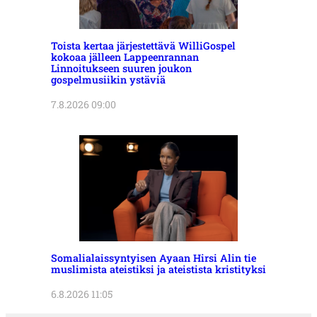
Toista kertaa järjestettävä WilliGospel
kokoaa jälleen Lappeenrannan
Linnoitukseen suuren joukon
gospelmusiikin ystäviä
7.8.2026 09:00
Somalialaissyntyisen Ayaan Hirsi Alin tie
muslimista ateistiksi ja ateistista kristityksi
6.8.2026 11:05