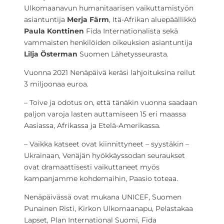
Ulkomaanavun humanitaarisen vaikuttamistyön
asiantuntija
Merja Färm
, Itä-Afrikan aluepäällikkö
Paula Konttinen
Fida Internationalista sekä
vammaisten henkilöiden oikeuksien asiantuntija
Lilja Österman
Suomen Lähetysseurasta.
Vuonna 2021 Nenäpäivä keräsi lahjoituksina reilut
3 miljoonaa euroa.
– Toive ja odotus on, että tänäkin vuonna saadaan
paljon varoja lasten auttamiseen 15 eri maassa
Aasiassa, Afrikassa ja Etelä-Amerikassa.
– Vaikka katseet ovat kiinnittyneet – syystäkin –
Ukrainaan, Venäjän hyökkäyssodan seuraukset
ovat dramaattisesti vaikuttaneet myös
kampanjamme kohdemaihin, Paasio toteaa.
Nenäpäivässä ovat mukana UNICEF, Suomen
Punainen Risti, Kirkon Ulkomaanapu, Pelastakaa
Lapset, Plan International Suomi, Fida