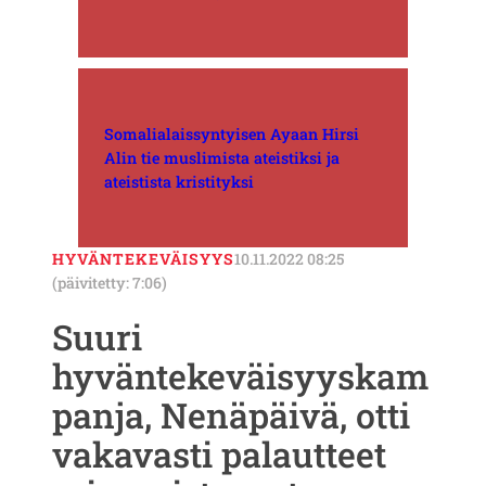
Somalialaissyntyisen Ayaan Hirsi
Alin tie muslimista ateistiksi ja
ateistista kristityksi
HYVÄNTEKEVÄISYYS
10.11.2022 08:25
(päivitetty: 7:06)
Suuri
hyväntekeväisyyskam
panja, Nenäpäivä, otti
vakavasti palautteet