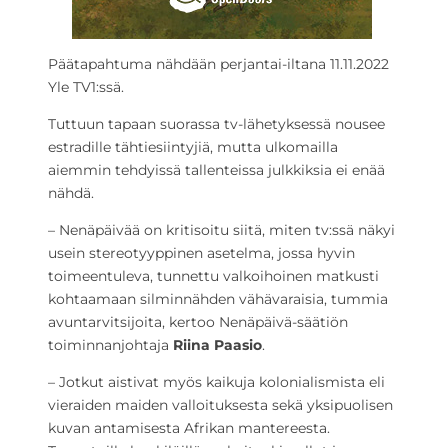
Päätapahtuma nähdään perjantai-iltana 11.11.2022
Yle TV1:ssä.
Tuttuun tapaan suorassa tv-lähetyksessä nousee
estradille tähtiesiintyjiä, mutta ulkomailla
aiemmin tehdyissä tallenteissa julkkiksia ei enää
nähdä.
– Nenäpäivää on kritisoitu siitä, miten tv:ssä näkyi
usein stereotyyppinen asetelma, jossa hyvin
toimeentuleva, tunnettu valkoihoinen matkusti
kohtaamaan silminnähden vähävaraisia, tummia
avuntarvitsijoita, kertoo Nenäpäivä-säätiön
toiminnanjohtaja
Riina Paasio
.
– Jotkut aistivat myös kaikuja kolonialismista eli
vieraiden maiden valloituksesta sekä yksipuolisen
kuvan antamisesta Afrikan mantereesta.