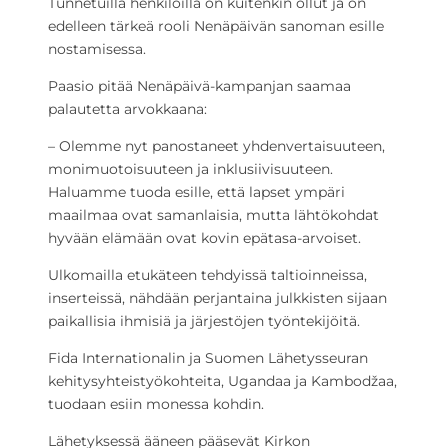
Tunnetuilla henkilöillä on kuitenkin ollut ja on
edelleen tärkeä rooli Nenäpäivän sanoman esille
nostamisessa.
Paasio pitää Nenäpäivä-kampanjan saamaa
palautetta arvokkaana:
– Olemme nyt panostaneet yhdenvertaisuuteen,
monimuotoisuuteen ja inklusiivisuuteen.
Haluamme tuoda esille, että lapset ympäri
maailmaa ovat samanlaisia, mutta lähtökohdat
hyvään elämään ovat kovin epätasa-arvoiset.
Ulkomailla etukäteen tehdyissä taltioinneissa,
inserteissä, nähdään perjantaina julkkisten sijaan
paikallisia ihmisiä ja järjestöjen työntekijöitä.
Fida Internationalin ja Suomen Lähetysseuran
kehitysyhteistyökohteita, Ugandaa ja Kambodžaa,
tuodaan esiin monessa kohdin.
Lähetyksessä ääneen pääsevät Kirkon