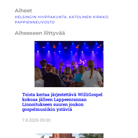
Aiheet
HELSINGIN HIIIPPAKUNTA
, 
KATOLINEN KIRKKO
, 
PAPPIENNEUVOSTO
Aiheeseen liittyvää
Toista kertaa järjestettävä WilliGospel
kokoaa jälleen Lappeenrannan
Linnoitukseen suuren joukon
gospelmusiikin ystäviä
7.8.2026 09:00