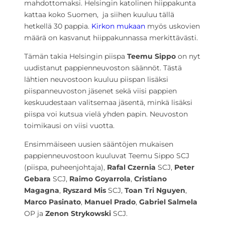
mahdottomaksi. Helsingin katolinen hiippakunta
kattaa koko Suomen, ja siihen kuuluu tällä
hetkellä 30 pappia.
Kirkon mukaan
myös uskovien
määrä on kasvanut hiippakunnassa merkittävästi.
Tämän takia Helsingin piispa
Teemu Sippo
on nyt
uudistanut pappienneuvoston säännöt. Tästä
lähtien neuvostoon kuuluu piispan lisäksi
piispanneuvoston jäsenet sekä viisi pappien
keskuudestaan valitsemaa jäsentä, minkä lisäksi
piispa voi kutsua vielä yhden papin. Neuvoston
toimikausi on viisi vuotta.
Ensimmäiseen uusien sääntöjen mukaisen
pappienneuvostoon kuuluvat Teemu Sippo SCJ
(piispa, puheenjohtaja),
Rafal Czernia
SCJ,
Peter
Gebara
SCJ,
Raimo Goyarrola
,
Cristiano
Magagna
,
Ryszard Mis
SCJ,
Toan Tri Nguyen
,
Marco Pasinato
,
Manuel Prado
,
Gabriel Salmela
OP ja
Zenon Strykowski
SCJ.