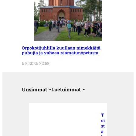
Orpokotijuhlilla kuullaan nimekkäitä
puhujia ja vahvaa raamatunopetusta
6.8.2026 22:58
Uusimmat
Luetuimmat
T
oi
st
a