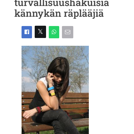
turvallisuushakuisia
kännykän räplääjiä