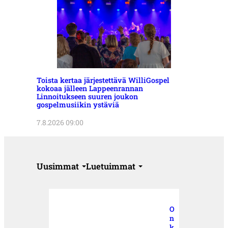
Toista kertaa järjestettävä WilliGospel
kokoaa jälleen Lappeenrannan
Linnoitukseen suuren joukon
gospelmusiikin ystäviä
7.8.2026 09:00
Uusimmat
Luetuimmat
O
n
k