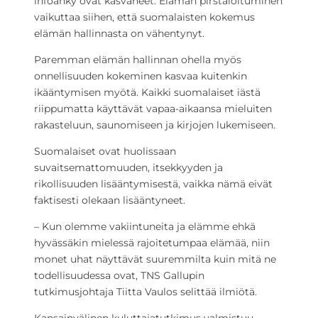
infoähky ovat kasvaneet. Elämän pirstaloituminen
vaikuttaa siihen, että suomalaisten kokemus
elämän hallinnasta on vähentynyt.
Paremman elämän hallinnan ohella myös
onnellisuuden kokeminen kasvaa kuitenkin
ikääntymisen myötä. Kaikki suomalaiset iästä
riippumatta käyttävät vapaa-aikaansa mieluiten
rakasteluun, saunomiseen ja kirjojen lukemiseen.
Suomalaiset ovat huolissaan
suvaitsemattomuuden, itsekkyyden ja
rikollisuuden lisääntymisestä, vaikka nämä eivät
faktisesti olekaan lisääntyneet.
– Kun olemme vakiintuneita ja elämme ehkä
hyvässäkin mielessä rajoitetumpaa elämää, niin
monet uhat näyttävät suuremmilta kuin mitä ne
todellisuudessa ovat, TNS Gallupin
tutkimusjohtaja Tiitta Vaulos selittää ilmiötä.