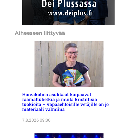
Aiheeseen liittyvää
Hoivakotien asukkaat kaipaavat
raamattuhetkiä ja muita kristillisiä
tuokioita – vapaaehtoisille vetäjille on jo
materiaali valmiina
7.8.2026 09:00