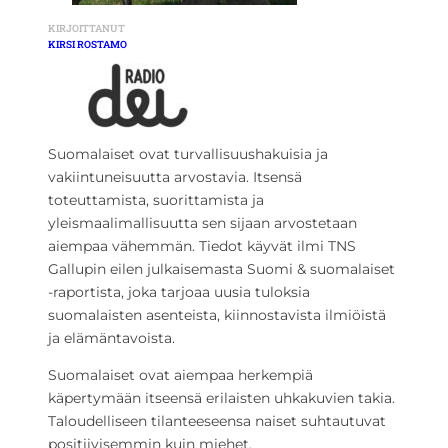
KIRJOITTANUT
KIRSI ROSTAMO
Suomalaiset ovat turvallisuushakuisia ja
vakiintuneisuutta arvostavia. Itsensä
toteuttamista, suorittamista ja
yleismaalimallisuutta sen sijaan arvostetaan
aiempaa vähemmän. Tiedot käyvät ilmi TNS
Gallupin eilen julkaisemasta Suomi & suomalaiset
-raportista, joka tarjoaa uusia tuloksia
suomalaisten asenteista, kiinnostavista ilmiöistä
ja elämäntavoista.
Suomalaiset ovat aiempaa herkempiä
käpertymään itseensä erilaisten uhkakuvien takia.
Taloudelliseen tilanteeseensa naiset suhtautuvat
positiivisemmin kuin miehet.