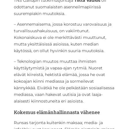
TNS Gallupin tutkimusjohtaja
Tiitta Vaulos
oli
odottanut suomalaisten asenneilmapiirissä
suurempiakin muutoksia.
– Asennemaisema, jossa korostuu varovaisuus ja
turvallisuushakuisuus, on vakiintunut.
Kokonaiskuva ei ole merkittävästi muuttunut,
mutta yksittäisissä asioissa, kuten median
käytössä, on ollut hyvinkin suuria muutoksia.
– Teknologian muutos muuttaa ihmisten
käyttäytymistä ja vapaa-ajan rytmiä. Nuoret
elävät kiireistä, hektistä elämää, jossa he ovat
kokoajan kiinni mediassa ja sormeilevat
kännykkää. Eivätkä he ole pelkästään sosiaalisessa
mediassa, vaan hakevat uutisia ja ovat laaja-
alaisesti kiinnostuneita eri asioista.
Kokemus elämänhallinnasta vähenee
Runsas tarjonta kuitenkin maksaa; media- ja