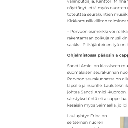
väliinputoajia. Kanttori Minn
näyttänyt, että myös nuorten 
toteuttaa seurakuntien musiik
Kirkkomusiikkiliiton toiminna
– Porvoon esimerkki voi rohkai
rakentamaan polkuja musiikinh
saakka. Pitkäjänteinen työ on 
Ohjelmistossa pääosin a cap
Sancti Amici on klassiseen mu
suomalaisen seurakunnan nuort
Porvoon seurakunnassa on ollut
lapsille ja nuorille. Laulutekni
johtaa Sancti Amici -kuoroon.
säestyksetöntä eli a cappellaa
kesäisin myös Saimaalla, jollo
Lauluyhtye Frida on
seitsemän nuoren