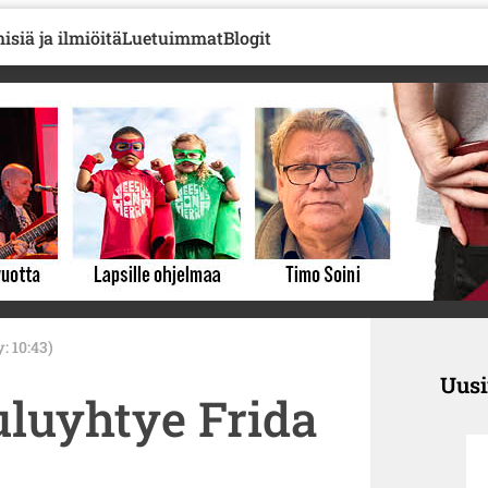
isiä ja ilmiöitä
Luetuimmat
Blogit
y: 10:43)
Uus
uluyhtye Frida