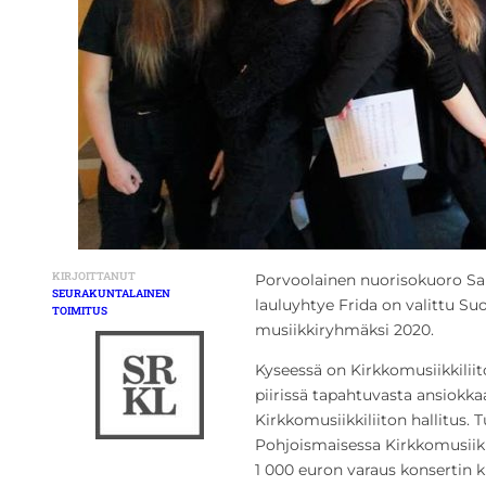
KIRJOITTANUT
Porvoolainen nuorisokuoro San
SEURAKUNTALAINEN
lauluyhtye Frida on valittu S
TOIMITUS
musiikkiryhmäksi 2020.
Kyseessä on Kirkkomusiikkili
piirissä tapahtuvasta ansiokka
Kirkkomusiikkiliiton hallitus.
Pohjoismaisessa Kirkkomusiik
1 000 euron varaus konsertin k