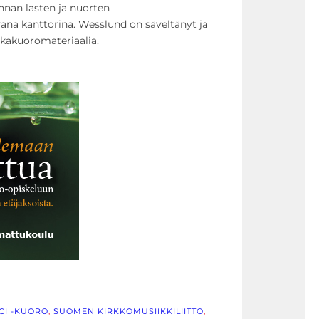
nan lasten ja nuorten
ana kanttorina. Wesslund on säveltänyt ja
sekakuoromateriaalia.
CI -KUORO
, 
SUOMEN KIRKKOMUSIIKKILIITTO
, 