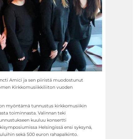
cti Amici ja sen piiristä muodostunut
uomen Kirkkomusiikkiliiton vuoden
iton myöntämä tunnustus kirkkomusiikin
asta toiminnasta. Valinnan teki
 Tunnustukseen kuuluu konsertti
kisymposiumissa Helsingissä ensi syksynä,
uluihin sekä 500 euron rahapalkinto.