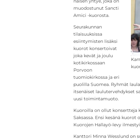
naisen yhtye, joka on
muodostunut Sancti
Amici -kuorosta.
Seurakunnan
tilaisuuksissa
esiintymisten lisäksi
kuorot konsertoivat
joka kevät ja joulu
Kant
kotikirkossaan
kuo
Porvoon
tuomiokirkossa ja eri
puolilla Suomea. Ryhmät laulav
itsenäiset laulutervehdykset s
uusi toimintamuoto.
Kuoroilla on ollut konsertteja 
Saksassa. Ensi kesänä kuorot o
Kuorojen Hallayö-levy ilmestyi
Kanttori Minna Wesslund on su