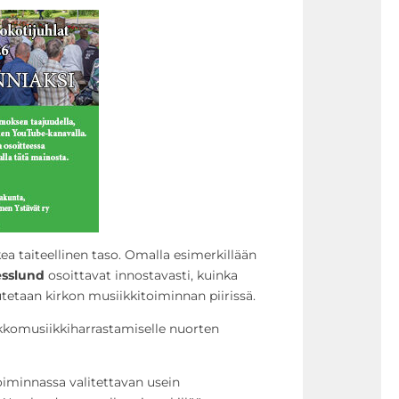
a taiteellinen taso. Omalla esimerkillään
sslund
osoittavat innostavasti, kuinka
tetaan kirkon musiikkitoiminnan piirissä.
kkomusiikkiharrastamiselle nuorten
oiminnassa valitettavan usein