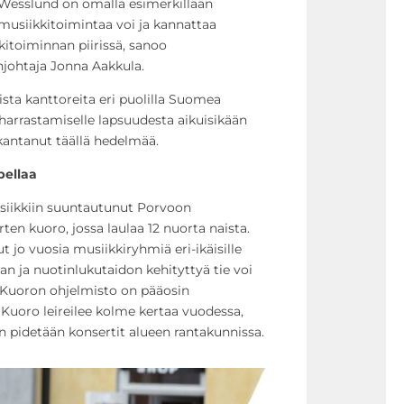
a Wesslund on omalla esimerkillään
musiikkitoimintaa voi ja kannattaa
kitoiminnan piirissä, sanoo
njohtaja Jonna Aakkula.
sta kanttoreita eri puolilla Suomea
arrastamiselle lapsuudesta aikuisikään
kantanut täällä hedelmää.
pellaa
siikkiin suuntautunut Porvoon
en kuoro, jossa laulaa 12 nuorta naista.
 jo vuosia musiikkiryhmiä eri-ikäisille
ikan ja nuotinlukutaidon kehityttyä tie voi
 Kuoron ohjelmisto on pääosin
. Kuoro leireilee kolme kertaa vuodessa,
in pidetään konsertit alueen rantakunnissa.