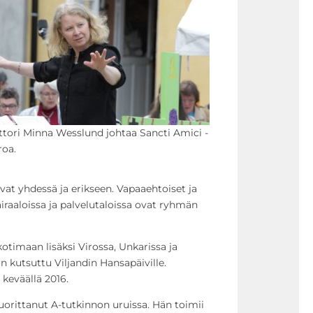
tori Minna Wesslund johtaa Sancti Amici -
roa.
at yhdessä ja erikseen. Vapaaehtoiset ja
airaaloissa ja palvelutaloissa ovat ryhmän
kotimaan lisäksi Virossa, Unkarissa ja
n kutsuttu Viljandin Hansapäiville.
 keväällä 2016.
orittanut A-tutkinnon uruissa. Hän toimii