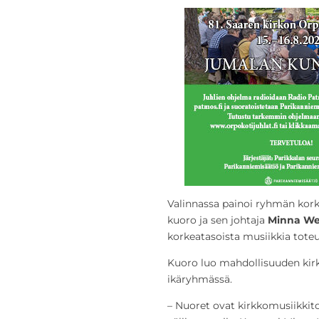
Valinnassa painoi ryhmän korke
kuoro ja sen johtaja
Minna We
korkeatasoista musiikkia toteu
Kuoro luo mahdollisuuden kir
ikäryhmässä.
– Nuoret ovat kirkkomusiikkit