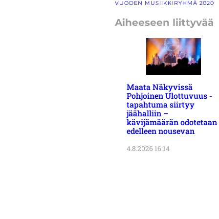
VUODEN MUSIIKKIRYHMÄ 2020
Aiheeseen liittyvää
Maata Näkyvissä
Pohjoinen Ulottuvuus -
tapahtuma siirtyy
jäähalliin –
kävijämäärän odotetaan
edelleen nousevan
4.8.2026 16:14