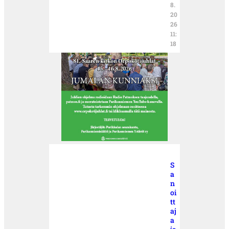
8.
20
26
11:
18
S
a
n
oi
tt
aj
a