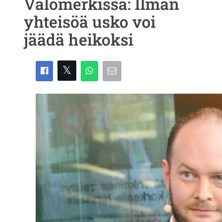
Valomerkissä: Ilman
yhteisöä usko voi
jäädä heikoksi