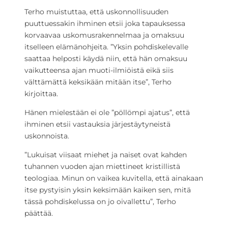
Terho muistuttaa, että uskonnollisuuden
puuttuessakin ihminen etsii joka tapauksessa
korvaavaa uskomusrakennelmaa ja omaksuu
itselleen elämänohjeita. ”Yksin pohdiskelevalle
saattaa helposti käydä niin, että hän omaksuu
vaikutteensa ajan muoti-ilmiöistä eikä siis
välttämättä keksikään mitään itse”, Terho
kirjoittaa.
Hänen mielestään ei ole ”pöllömpi ajatus”, että
ihminen etsii vastauksia järjestäytyneistä
uskonnoista.
”Lukuisat viisaat miehet ja naiset ovat kahden
tuhannen vuoden ajan miettineet kristillistä
teologiaa. Minun on vaikea kuvitella, että ainakaan
itse pystyisin yksin keksimään kaiken sen, mitä
tässä pohdiskelussa on jo oivallettu”, Terho
päättää.