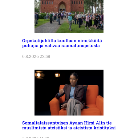
Orpokotijuhlilla kuullaan nimekkäitä
puhujia ja vahvaa raamatunopetusta
6.8.2026 22:58
Somalialaissyntyisen Ayaan Hirsi Alin tie
muslimista ateistiksi ja ateistista kristityksi