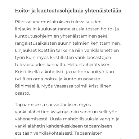
Hoito- ja kuntoutusohjelmia yhtenäistetään
Rikosseuraamuslaitoksen tulevaisuuden
linjauksiin kuuluvat rangaistuslaitosten hoito- ja
kuntoutusohjelmien yhtenäistäminen sekä
rangaistusaikaisten suunnitelmien kehittäminen.
Linjaukset koettiin tärkeinä niin vankilalähettien
työn kuin myös kristillisten vankilaosastojen
tulevaisuuden kannalta. Helluntaiherätyksen
Kristillisellä alkoholisti- ja narkomaanityö Kan
ry:llä on oma hoito- ja kuntoutusosasto
Riihimäellä. Myös Vaasassa toimii kristillinen
osasto.
Tapaamisessa sai vastauksen myös
vankilalähettien kysymys niin sanotun sellityön
vähenemisestä. Uusia mahdollisuuksia vangin ja
vankilalähetin kahdenkeskiseen tapaamiseen
etsitään vankilakohtaisesti. Tapaamisten