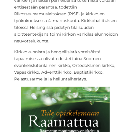
vankien ja heidän perheidensä tukemista voidaan
entisestään parantaa, todettiin
Rikosseuraamuslaitoksen (RISE) ja kirkkojen
työkokouksessa 4. marraskuuta. Kirkkohallituksen
tiloissa Helsingissä pidetyn tilaisuuden
aloitteentekijänä toimi Kirkon vankilasielunhoidon
neuvottelukunta.
Kirkkokunnista ja hengellisistä yhteisöistä
tapaamisessa olivat edustettuina Suomen
evankelisluterilainen kirkko, Ortodoksinen kirkko,
Vapaakirkko, Adventtikirkko, Baptistikirkko,
Pelastusarmeija ja helluntaiherätys.