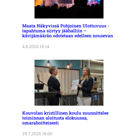
Maata Näkyvissä Pohjoinen Ulottuvuus -
tapahtuma siirtyy jäähalliin –
kävijämäärän odotetaan edelleen nousevan
4.8.2026 16:14
Kouvolan kristillinen koulu suunnittelee
toiminnan aloitusta elokuussa,
omarahoitteisesti
29.7.2026 16:00