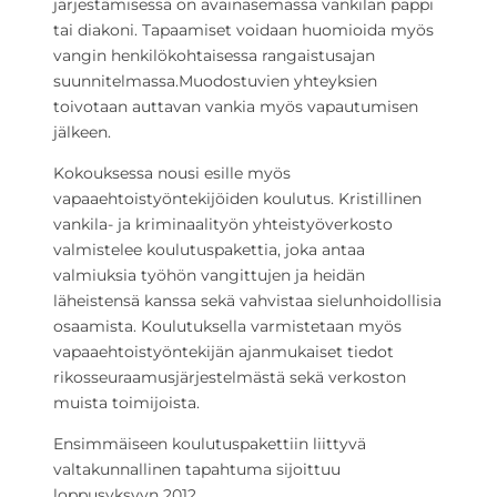
järjestämisessä on avainasemassa vankilan pappi
tai diakoni. Tapaamiset voidaan huomioida myös
vangin henkilökohtaisessa rangaistusajan
suunnitelmassa.Muodostuvien yhteyksien
toivotaan auttavan vankia myös vapautumisen
jälkeen.
Kokouksessa nousi esille myös
vapaaehtoistyöntekijöiden koulutus. Kristillinen
vankila- ja kriminaalityön yhteistyöverkosto
valmistelee koulutuspakettia, joka antaa
valmiuksia työhön vangittujen ja heidän
läheistensä kanssa sekä vahvistaa sielunhoidollisia
osaamista. Koulutuksella varmistetaan myös
vapaaehtoistyöntekijän ajanmukaiset tiedot
rikosseuraamusjärjestelmästä sekä verkoston
muista toimijoista.
Ensimmäiseen koulutuspakettiin liittyvä
valtakunnallinen tapahtuma sijoittuu
loppusyksyyn 2012.