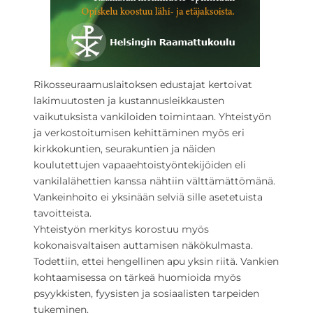
Rikosseuraamuslaitoksen edustajat kertoivat
lakimuutosten ja kustannusleikkausten
vaikutuksista vankiloiden toimintaan. Yhteistyön
ja verkostoitumisen kehittäminen myös eri
kirkkokuntien, seurakuntien ja näiden
koulutettujen vapaaehtoistyöntekijöiden eli
vankilalähettien kanssa nähtiin välttämättömänä.
Vankeinhoito ei yksinään selviä sille asetetuista
tavoitteista.
Yhteistyön merkitys korostuu myös
kokonaisvaltaisen auttamisen näkökulmasta.
Todettiin, ettei hengellinen apu yksin riitä. Vankien
kohtaamisessa on tärkeä huomioida myös
psyykkisten, fyysisten ja sosiaalisten tarpeiden
tukeminen.