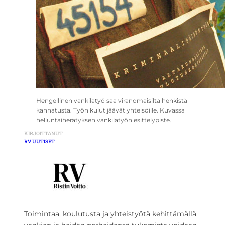
Hengellinen vankilatyö saa viranomaisilta henkistä
kannatusta. Työn kulut jäävät yhteisöille. Kuvassa
helluntaiherätyksen vankilatyön esittelypiste.
KIRJOITTANUT
RV UUTISET
Toimintaa, koulutusta ja yhteistyötä kehittämällä