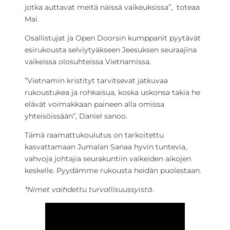
jotka auttavat meitä näissä vaikeuksissa”, toteaa
Mai.
Osallistujat ja Open Doorsin kumppanit pyytävät
esirukousta selviytyäkseen Jeesuksen seuraajina
vaikeissa olosuhteissa Vietnamissa.
”Vietnamin kristityt tarvitsevat jatkuvaa
rukoustukea ja rohkaisua, koska uskonsa takia he
elävät voimakkaan paineen alla omissa
yhteisöissään”, Daniel sanoo.
Tämä raamattukoulutus on tarkoitettu
kasvattamaan Jumalan Sanaa hyvin tuntevia,
vahvoja johtajia seurakuntiin vaikeiden aikojen
keskelle. Pyydämme rukousta heidän puolestaan.
*Nimet vaihdettu turvallisuussyistä
.