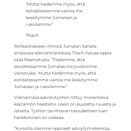
”Mutta tiedämme myös, että
kohdatessamme vainoa me
keskitymme Jumalaan ja
rukoilemme.”
Thach
Rohkaistakseen ihmisiä Jumalan Sanalla
erilaisissa elämäntilanteissa Thach haluaa oppia
lisää Raamatusta. ”Tiedämme, että
seuratessamme Jumalaa me joudumme
vainotuiksi. Mutta tiedämme myös, että
kohdatessamme vainoa me keskitymme
Jumalaan ja rukoilemme.”
Vietnamissa palvelutyöhön liittyy monenlaisia
käytännön haasteita. Usein on puutetta ruuasta ja
rahasta. Työhön tarvittavan taloudellisen tuen
hankkiminen on vaikeaa.
”Kurssilla olemme oppineet selviytymiskeinoja,