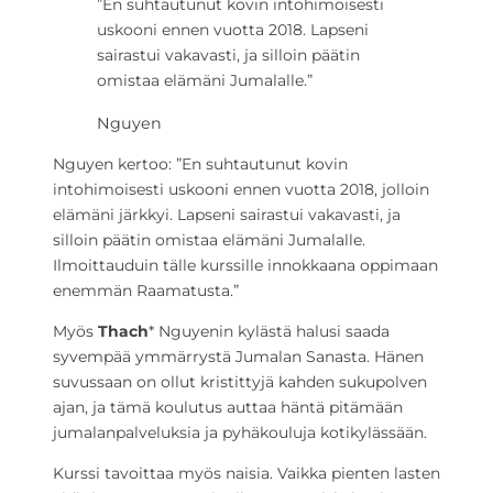
”En suhtautunut kovin intohimoisesti
uskooni ennen vuotta 2018. Lapseni
sairastui vakavasti, ja silloin päätin
omistaa elämäni Jumalalle.”
Nguyen
Nguyen kertoo: ”En suhtautunut kovin
intohimoisesti uskooni ennen vuotta 2018, jolloin
elämäni järkkyi. Lapseni sairastui vakavasti, ja
silloin päätin omistaa elämäni Jumalalle.
Ilmoittauduin tälle kurssille innokkaana oppimaan
enemmän Raamatusta.”
Myös
Thach
* Nguyenin kylästä halusi saada
syvempää ymmärrystä Jumalan Sanasta. Hänen
suvussaan on ollut kristittyjä kahden sukupolven
ajan, ja tämä koulutus auttaa häntä pitämään
jumalanpalveluksia ja pyhäkouluja kotikylässään.
Kurssi tavoittaa myös naisia. Vaikka pienten lasten