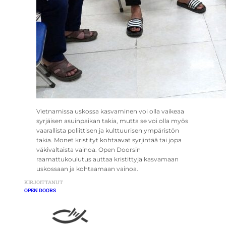
Vietnamissa uskossa kasvaminen voi olla vaikeaa
syrjäisen asuinpaikan takia, mutta se voi olla myös
vaarallista poliittisen ja kulttuurisen ympäristön
takia. Monet kristityt kohtaavat syrjintää tai jopa
väkivaltaista vainoa. Open Doorsin
raamattukoulutus auttaa kristittyjä kasvamaan
uskossaan ja kohtaamaan vainoa.
KIRJOITTANUT
OPEN DOORS