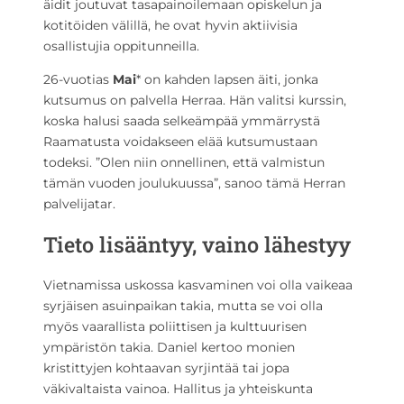
äidit joutuvat tasapainoilemaan opiskelun ja
kotitöiden välillä, he ovat hyvin aktiivisia
osallistujia oppitunneilla.
26-vuotias
Mai
* on kahden lapsen äiti, jonka
kutsumus on palvella Herraa. Hän valitsi kurssin,
koska halusi saada selkeämpää ymmärrystä
Raamatusta voidakseen elää kutsumustaan
todeksi. ”Olen niin onnellinen, että valmistun
tämän vuoden joulukuussa”, sanoo tämä Herran
palvelijatar.
Tieto lisääntyy, vaino lähestyy
Vietnamissa uskossa kasvaminen voi olla vaikeaa
syrjäisen asuinpaikan takia, mutta se voi olla
myös vaarallista poliittisen ja kulttuurisen
ympäristön takia. Daniel kertoo monien
kristittyjen kohtaavan syrjintää tai jopa
väkivaltaista vainoa. Hallitus ja yhteiskunta