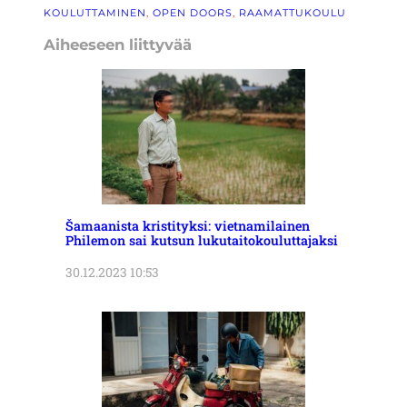
KOULUTTAMINEN
, 
OPEN DOORS
, 
RAAMATTUKOULU
Aiheeseen liittyvää
Šamaanista kristityksi: vietnamilainen
Philemon sai kutsun lukutaitokouluttajaksi
30.12.2023 10:53