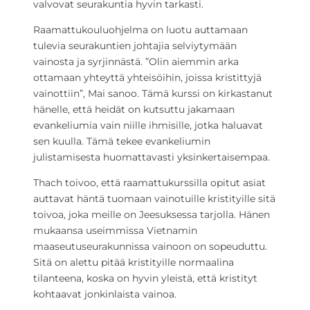
valvovat seurakuntia hyvin tarkasti.
Raamattukouluohjelma on luotu auttamaan
tulevia seurakuntien johtajia selviytymään
vainosta ja syrjinnästä. ”Olin aiemmin arka
ottamaan yhteyttä yhteisöihin, joissa kristittyjä
vainottiin”, Mai sanoo. Tämä kurssi on kirkastanut
hänelle, että heidät on kutsuttu jakamaan
evankeliumia vain niille ihmisille, jotka haluavat
sen kuulla. Tämä tekee evankeliumin
julistamisesta huomattavasti yksinkertaisempaa.
Thach toivoo, että raamattukurssilla opitut asiat
auttavat häntä tuomaan vainotuille kristityille sitä
toivoa, joka meille on Jeesuksessa tarjolla. Hänen
mukaansa useimmissa Vietnamin
maaseutuseurakunnissa vainoon on sopeuduttu.
Sitä on alettu pitää kristityille normaalina
tilanteena, koska on hyvin yleistä, että kristityt
kohtaavat jonkinlaista vainoa.