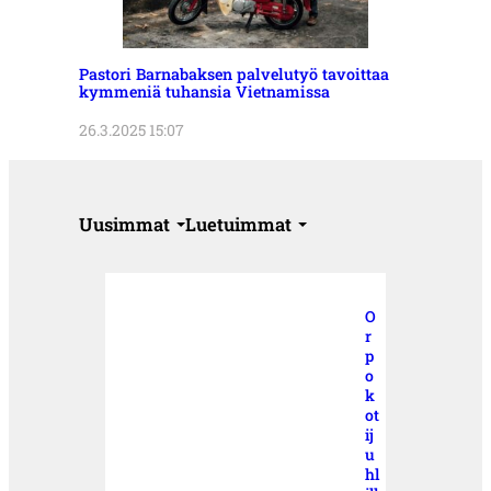
Pastori Barnabaksen palvelutyö tavoittaa
kymmeniä tuhansia Vietnamissa
26.3.2025 15:07
Uusimmat
Luetuimmat
O
r
p
o
k
ot
ij
u
hl