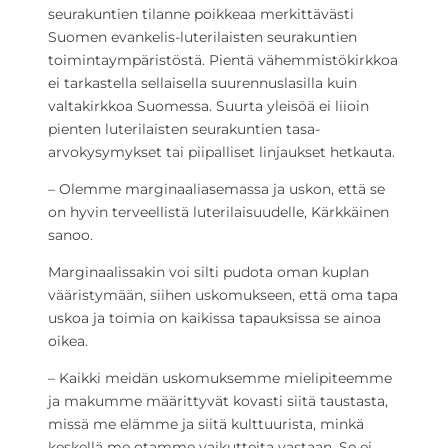
seurakuntien tilanne poikkeaa merkittävästi
Suomen evankelis-luterilaisten seurakuntien
toimintaympäristöstä. Pientä vähemmistökirkkoa
ei tarkastella sellaisella suurennuslasilla kuin
valtakirkkoa Suomessa. Suurta yleisöä ei liioin
pienten luterilaisten seurakuntien tasa-
arvokysymykset tai piipalliset linjaukset hetkauta.
– Olemme marginaaliasemassa ja uskon, että se
on hyvin terveellistä luterilaisuudelle, Kärkkäinen
sanoo.
Marginaalissakin voi silti pudota oman kuplan
vääristymään, siihen uskomukseen, että oma tapa
uskoa ja toimia on kaikissa tapauksissa se ainoa
oikea.
– Kaikki meidän uskomuksemme mielipiteemme
ja makumme määrittyvät kovasti siitä taustasta,
missä me elämme ja siitä kulttuurista, minkä
keskellä me otamme vaikutteita vastaan. Se ei