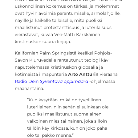
uskonnollinen kokemus on tärkeä, ja molemmat
ovat hyvin avoimia parantumiselle, armolahjoille,
näyille ja kaikelle tällaiselle, mitä puoliksi
maallistunut protestanttisuus ja luterilaisuus
vierastavat, kuvaa Veli-Matti Kärkkäinen
kristinuskon suuria linjoja.
Kalifornian Palm Springsistä kesäksi Pohjois-
Savon Kiuruvedelle rantautunut teologi kävi
naputtelemassa kristinuskon globaalia ja
kotimaista ilmapuntaria
Arto Antturin
vieraana
Radio Dein
Syventävä oppimäärä
-ohjelmassa
maanantaina.
”Kun kysytään, mikä on tyypillinen
luterilainen, niin sehän ei suinkaan ole
puoliksi maallistunut suomalainen
valkoinen mies tai nainen, joka silloin
tällöin käy kirkossa, kun on joko paha
olo tai pakko mennä.”