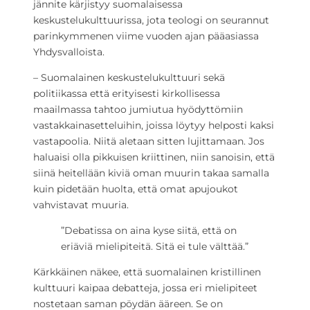
jännite kärjistyy suomalaisessa
keskustelukulttuurissa, jota teologi on seurannut
parinkymmenen viime vuoden ajan pääasiassa
Yhdysvalloista.
– Suomalainen keskustelukulttuuri sekä
politiikassa että erityisesti kirkollisessa
maailmassa tahtoo jumiutua hyödyttömiin
vastakkainasetteluihin, joissa löytyy helposti kaksi
vastapoolia. Niitä aletaan sitten lujittamaan. Jos
haluaisi olla pikkuisen kriittinen, niin sanoisin, että
siinä heitellään kiviä oman muurin takaa samalla
kuin pidetään huolta, että omat apujoukot
vahvistavat muuria.
”Debatissa on aina kyse siitä, että on
eriäviä mielipiteitä. Sitä ei tule välttää.”
Kärkkäinen näkee, että suomalainen kristillinen
kulttuuri kaipaa debatteja, jossa eri mielipiteet
nostetaan saman pöydän ääreen. Se on