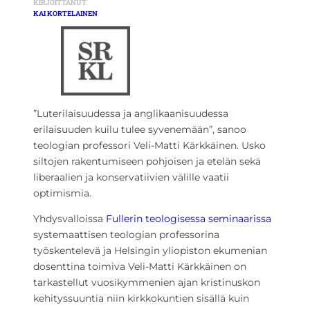
KIRJOITTANUT
KAI KORTELAINEN
”Luterilaisuudessa ja anglikaanisuudessa
erilaisuuden kuilu tulee syvenemään”, sanoo
teologian professori Veli-Matti Kärkkäinen. Usko
siltojen rakentumiseen pohjoisen ja etelän sekä
liberaalien ja konservatiivien välille vaatii
optimismia.
Yhdysvalloissa
Fullerin teologisessa seminaarissa
systemaattisen teologian professorina
työskentelevä ja Helsingin yliopiston ekumenian
dosenttina toimiva Veli-Matti Kärkkäinen on
tarkastellut vuosikymmenien ajan kristinuskon
kehityssuuntia niin kirkkokuntien sisällä kuin