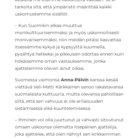
tarkoita sitä, että ympäristö määrittää kaikki
uskomustemme sisällöt.
– Kun Suomikin alkaa muuttua
monikulttuurisemmaksi ja myös uskonnollisesti
monivärisemmäksi, niin meidän pitäisi kasvattaa
itsessämme kykyä ja kypsyyttä kuunnella,
pysähtyä hetkeksi ja pikkuisen odottaa ennen kuin
hökäisemme oman vastauksemme, jonka
ajattelemme olevan ainut oikea.
Suomessa vaimonsa
Anna-Päivin
kanssa kesää
viettävä Veli-Matti Kärkkäinen sanoo rakastavansa
suomalaista kulttuuria, mutta olevansa pahoillaan
siitä, että sen vahvuus ei ole erilaisuuden
sietämisessä eikä kuuntelemisessa.
– Ihminen voi olla juurtunut ja vahvasti sitoutunut
omaan uskoonsa olematta itsepäinen ajattelija,
joka ajattelee, että olen nähnyt sen kirkkaimman