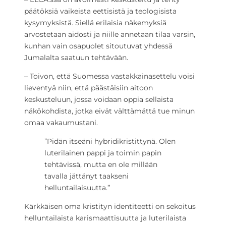
päätöksiä vaikeista eettisistä ja teologisista
kysymyksistä. Siellä erilaisia näkemyksiä
arvostetaan aidosti ja niille annetaan tilaa varsin,
kunhan vain osapuolet sitoutuvat yhdessä
Jumalalta saatuun tehtävään.
– Toivon, että Suomessa vastakkainasettelu voisi
lieventyä niin, että päästäisiin aitoon
keskusteluun, jossa voidaan oppia sellaista
näkökohdista, jotka eivät välttämättä tue minun
omaa vakaumustani.
”Pidän itseäni hybridikristittynä. Olen
luterilainen pappi ja toimin papin
tehtävissä, mutta en ole millään
tavalla jättänyt taakseni
helluntailaisuutta.”
Kärkkäisen oma kristityn identiteetti on sekoitus
helluntailaista karismaattisuutta ja luterilaista