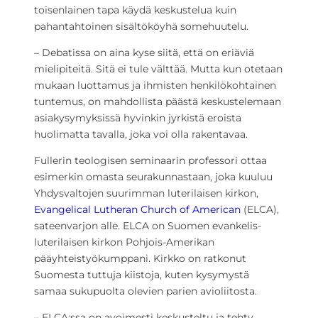
toisenlainen tapa käydä keskustelua kuin
pahantahtoinen sisältököyhä somehuutelu.
– Debatissa on aina kyse siitä, että on eriäviä
mielipiteitä. Sitä ei tule välttää. Mutta kun otetaan
mukaan luottamus ja ihmisten henkilökohtainen
tuntemus, on mahdollista päästä keskustelemaan
asiakysymyksissä hyvinkin jyrkistä eroista
huolimatta tavalla, joka voi olla rakentavaa.
Fullerin teologisen seminaarin professori ottaa
esimerkin omasta seurakunnastaan, joka kuuluu
Yhdysvaltojen suurimman luterilaisen kirkon,
Evangelical Lutheran Church of American
(ELCA),
sateenvarjon alle. ELCA on Suomen evankelis-
luterilaisen kirkon Pohjois-Amerikan
pääyhteistyökumppani. Kirkko on ratkonut
Suomesta tuttuja kiistoja, kuten kysymystä
samaa sukupuolta olevien parien avioliitosta.
– ELCA:ssa on avoimesti keskusteltu ja tehty