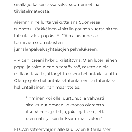
sisällä julkaisemassa kaksi suomennettua
tiivistelmäteosta.
Aiemmin helluntaivaikuttajana Suomessa
tunnettu Kärkkäinen vihittiin parisen vuotta sitten
luterilaiseksi papiksi ELCA:n alaisuudessa
toimivien suomalaisten
jumalanpalvelusyhteisöjen palvelukseen.
– Pidän itseäni hybridikristittynä. Olen luterilainen
pappi ja toimin papin tehtävissä, mutta en ole
millään tavalla jättänyt taakseni helluntailaisuutta.
Olen jo joko helluntalais-luterilainen tai luterilais-
helluntailainen, hän määrittelee.
”Ihminen voi olla juurtunut ja vahvasti
sitoutunut omaan uskoonsa olematta
itsepäinen ajattelija, joka ajattelee, että
olen nähnyt sen kirkkaimman valon.”
ELCA:n sateenvarjon alle kuuluvien luterilaisten