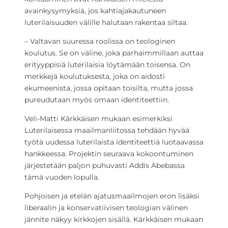
avainkysymyksiä, jos kahtiajakautuneen
luterilaisuuden välille halutaan rakentaa siltaa.
– Valtavan suuressa roolissa on teologinen
koulutus. Se on väline, joka parhaimmillaan auttaa
erityyppisiä luterilaisia löytämään toisensa. On
merkkejä koulutuksesta, joka on aidosti
ekumeenista, jossa opitaan toisilta, mutta jossa
pureudutaan myös omaan identiteettiin.
Veli-Matti Kärkkäisen mukaan esimerkiksi
Luterilaisessa maailmanliitossa tehdään hyvää
työtä uudessa luterilaista identiteettiä luotaavassa
hankkeessa. Projektin seuraava kokoontuminen
järjestetään paljon puhuvasti Addis Abebassa
tämä vuoden lopulla.
Pohjoisen ja etelän ajatusmaailmojen eron lisäksi
liberaalin ja konservatiivisen teologian välinen
jännite näkyy kirkkojen sisällä. Kärkkäisen mukaan