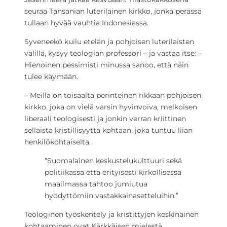
seuraa Tansanian luterilainen kirkko, jonka perässä
tullaan hyvää vauhtia Indonesiassa.
Syveneekö kuilu etelän ja pohjoisen luterilaisten
välillä, kysyy teologian professori – ja vastaa itse: –
Hienoinen pessimisti minussa sanoo, että näin
tulee käymään.
– Meillä on toisaalta perinteinen rikkaan pohjoisen
kirkko, joka on vielä varsin hyvinvoiva, melkoisen
liberaali teologisesti ja jonkin verran kriittinen
sellaista kristillisyyttä kohtaan, joka tuntuu liian
henkilökohtaiselta.
”Suomalainen keskustelukulttuuri sekä
politiikassa että erityisesti kirkollisessa
maailmassa tahtoo jumiutua
hyödyttömiin vastakkainasetteluihin.”
Teologinen työskentely ja kristittyjen keskinäinen
kohtaaminen ovat Kärkkäisen mielestä