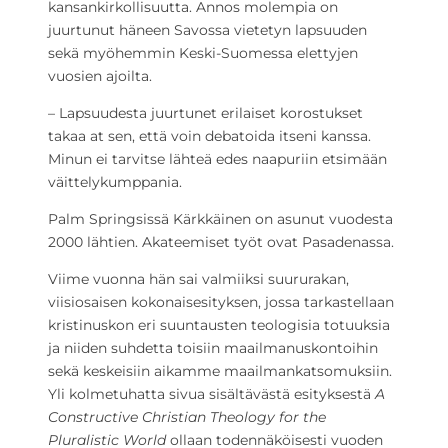
kansankirkollisuutta. Annos molempia on
juurtunut häneen Savossa vietetyn lapsuuden
sekä myöhemmin Keski-Suomessa elettyjen
vuosien ajoilta.
– Lapsuudesta juurtunet erilaiset korostukset
takaa at sen, että voin debatoida itseni kanssa.
Minun ei tarvitse lähteä edes naapuriin etsimään
väittelykumppania.
Palm Springsissä Kärkkäinen on asunut vuodesta
2000 lähtien. Akateemiset työt ovat Pasadenassa.
Viime vuonna hän sai valmiiksi suururakan,
viisiosaisen kokonaisesityksen, jossa tarkastellaan
kristinuskon eri suuntausten teologisia totuuksia
ja niiden suhdetta toisiin maailmanuskontoihin
sekä keskeisiin aikamme maailmankatsomuksiin.
Yli kolmetuhatta sivua sisältävästä esityksestä
A
Constructive Christian Theology for the
Pluralistic World
ollaan todennäköisesti vuoden