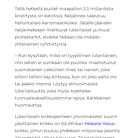
Tällä hetkellä puolet maapallon 2,5 miljardista
kristitystä on katolisia. Neljännes lukeutuu
helluntailais-karismaatikoiksi. Jäljelle jäävään
neljännekseen mahtuvat luterilaiset ja muut
protestantit, eivätkä hekään ole mikään
yhtenäinen ryhmittymä.
– Kun kysytään, mikä on tyypillinen luterilainen,
niin sehän ei suinkaan ole puoliksi maallistunut
suomalainen valkoinen mies tai nainen, joka
silloin tällöin käy kirkossa, kun on joko paha olo
tai pakko mennä. Löytyy elinvoimaista
luterilaisuutta, joka myös koettelee
tunnusteuksellisuutemme rajoja, Kärkkäinen
huomauttaa.
Luterilaisen kirkkoperheen ylivoimaisesti suurin
yksittäinen kirkko on Itä-Afrikan
Mekane Yesus
-
kirkko, johon kuuluu yhdeksän miljoonaa jäsentä.
Jäsenmäärä jatkaa kasvuaan. Tilastokakkosena