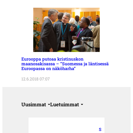
Eurooppa putoaa kristinuskon
maanosakisassa – ”Suomessa ja läntisessä
Euroopassa on näköharha”
12.6.2018 07:07
Uusimmat
Luetuimmat
S