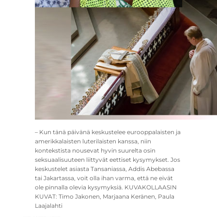
– Kun tänä päivänä keskustelee eurooppalaisten ja
amerikkalaisten luterilaisten kanssa, niin
kontekstista nousevat hyvin suurelta osin
seksuaalisuuteen liittyvät eettiset kysymykset. Jos
keskustelet asiasta Tansaniassa, Addis Abebassa
tai Jakartassa, voit olla ihan varma, että ne eivät
ole pinnalla olevia kysymyksiä. KUVAKOLLAASIN
KUVAT: Timo Jakonen, Marjaana Keränen, Paula
Laajalahti