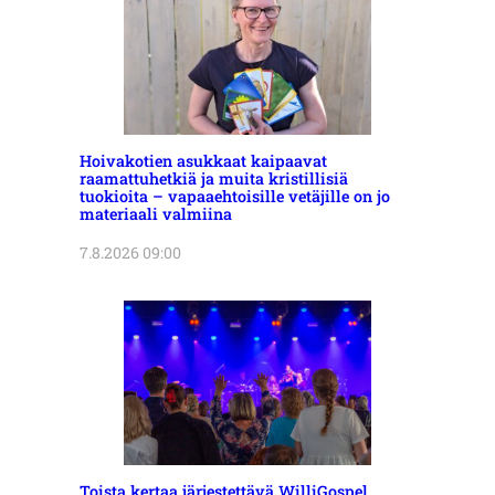
Hoivakotien asukkaat kaipaavat
raamattuhetkiä ja muita kristillisiä
tuokioita – vapaaehtoisille vetäjille on jo
materiaali valmiina
7.8.2026 09:00
Toista kertaa järjestettävä WilliGospel