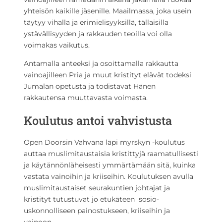
yhteisön kaikille jäsenille. Maailmassa, joka usein
täytyy vihalla ja erimielisyyksillä, tällaisilla
ystävällisyyden ja rakkauden teoilla voi olla
voimakas vaikutus.
Antamalla anteeksi ja osoittamalla rakkautta
vainoajilleen Pria ja muut kristityt elävät todeksi
Jumalan opetusta ja todistavat Hänen
rakkautensa muuttavasta voimasta.
Koulutus antoi vahvistusta
Open Doorsin Vahvana läpi myrskyn -koulutus
auttaa muslimitaustaisia kristittyjä raamatullisesti
ja käytännönläheisesti ymmärtämään sitä, kuinka
vastata vainoihin ja kriiseihin. Koulutuksen avulla
muslimitaustaiset seurakuntien johtajat ja
kristityt tutustuvat jo etukäteen sosio-
uskonnolliseen painostukseen, kriiseihin ja