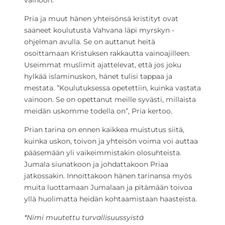
vainoon.
Pria ja muut hänen yhteisönsä kristityt ovat
saaneet koulutusta Vahvana läpi myrskyn -
ohjelman avulla. Se on auttanut heitä
osoittamaan Kristuksen rakkautta vainoajilleen.
Useimmat muslimit ajattelevat, että jos joku
hylkää islaminuskon, hänet tulisi tappaa ja
mestata. ”Koulutuksessa opetettiin, kuinka vastata
vainoon. Se on opettanut meille syvästi, millaista
meidän uskomme todella on”, Pria kertoo.
Prian tarina on ennen kaikkea muistutus siitä,
kuinka uskon, toivon ja yhteisön voima voi auttaa
pääsemään yli vaikeimmistakin olosuhteista.
Jumala siunatkoon ja johdattakoon Priaa
jatkossakin. Innoittakoon hänen tarinansa myös
muita luottamaan Jumalaan ja pitämään toivoa
yllä huolimatta heidän kohtaamistaan haasteista.
*Nimi muutettu turvallisuussyistä