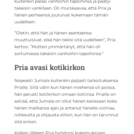
kuitenkin palasi vanhoihin tapoihinsa ja päätyi
takaisin vankilaan. Oli murskaavaa, että Pria ja
hänen perheensä joutuivat kokemaan tämän
uudelleen.
”Oletin, että hän ja hänen asenteensa
muuttuisivat, eikä hän tekisi sitä uudelleen”, Pria
kertoo. ”Mutten ymmärtänyt, että hän oli
sortumassa takaisin vanhoihin tapoihinsa.”
Pria avasi kotikirkon
Nopeasti Jumala kuitenkin paljasti tarkoituksensa
Prialle. Sillä välin kun hänen miehensä oli poissa,
hän perusti kotikirkon omaan kotiinsa. Prialle on
selvää, että Jumala on ollut hänen kanssaan koko
hänen matkansa ajan ja antanut hänelle voimaa,
rohkeutta ja ohjausta silloin, kun hän on tarvinnut
sitä eniten.
Kaiken jälkeen Pria hyödynsi kokemuksiaan