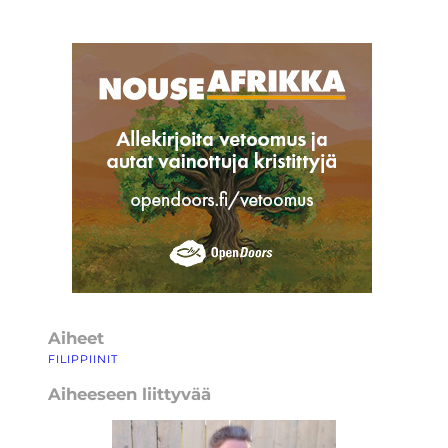
Aiheet
FILIPPIINIT
Aiheeseen liittyvää