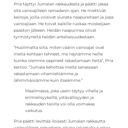
Pria täyttyi Jumalan rakkaudesta ja päätti jakaa
sitä vainoajilleen ramadanin ajan. He miettivät
keinoja, joilla voisivat siunata naapureitaan ja jopa
vainoajiaan. He toivat kaikille ruokaa moskeijaan
paaston jälkeen. Heidän naapurinsa olivat
tyrmistyneitä heidän anteliaisuudestaan.
”Huolimatta siitä, miten väärin vainoajat ovat
meitä kohtaan tehneet, me näytämme heille
kuinka olemme oppineet rakastamaan heitä”, Pria
kertoo. ”Jumala kehottaa meitä sanassaan
rakastamaan vihamiehiämme ja
lähimmäisiämme kuin itseämme.”
Maailmassa, joka usein täytyy vihalla ja
erimielisyyksillä, ystävällisyyden ja
rakkauden teoilla voi olla voimakas
vaikutus.
Pria päätti levittää iloisesti Jumalan rakkautta
vainoajilleen ramadanin aikana jakamalla ruokaa