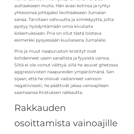
auttaakseen muita. Hän avasi kotinsa ja ryhtyi
yhteisönsä johtajaksi levittääkseen Jumalan
sanaa. Tarvitaan vahvuutta ja sinnikkyyttä, jotta
pystyy hyödyntämään omia kivuliaita
kokemuksiaan. Pria on ollut tästä loistava
esimerkki pysyessään kuuliaisena Jumalalle.
Pria ja muut naapuruston kristityt ovat
kohdanneet usein sanallista ja fyysistä vainoa.
Siltä ei ole voinut välttyä, sillä he asuvat ghetossa
aggressiivisten naapureiden ympäröimänä. Sen
sijaan, että he olisivat vastanneet vainoon
negatiivisesti, he päättivät jakaa vainoajilleen
saamaansa Kristuksen rakkautta.
Rakkauden
osoittamista vainoajille