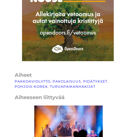
Aiheet
PAKKOAVIOLIITTO
, 
PAKOLAISUUS
, 
PIDÄTYKSET
, 
POHJOIS-KOREA
, 
TURVAPAIKANHAKIJAT
Aiheeseen liittyvää