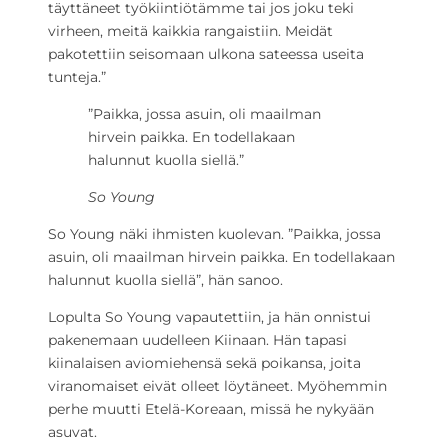
täyttäneet työkiintiötämme tai jos joku teki
virheen, meitä kaikkia rangaistiin. Meidät
pakotettiin seisomaan ulkona sateessa useita
tunteja.”
”Paikka, jossa asuin, oli maailman
hirvein paikka. En todellakaan
halunnut kuolla siellä.”
So Young
So Young näki ihmisten kuolevan. ”Paikka, jossa
asuin, oli maailman hirvein paikka. En todellakaan
halunnut kuolla siellä”, hän sanoo.
Lopulta So Young vapautettiin, ja hän onnistui
pakenemaan uudelleen Kiinaan. Hän tapasi
kiinalaisen aviomiehensä sekä poikansa, joita
viranomaiset eivät olleet löytäneet. Myöhemmin
perhe muutti Etelä-Koreaan, missä he nykyään
asuvat.