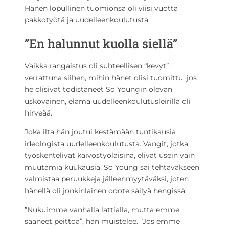
Hänen lopullinen tuomionsa oli viisi vuotta
pakkotyötä ja uudelleenkoulutusta.
”En halunnut kuolla siellä”
Vaikka rangaistus oli suhteellisen “kevyt”
verrattuna siihen, mihin hänet olisi tuomittu, jos
he olisivat todistaneet So Youngin olevan
uskovainen, elämä uudelleenkoulutusleirillä oli
hirveää.
Joka ilta hän joutui kestämään tuntikausia
ideologista uudelleenkoulutusta. Vangit, jotka
työskentelivät kaivostyöläisinä, elivät usein vain
muutamia kuukausia. So Young sai tehtäväkseen
valmistaa peruukkeja jälleenmyytäväksi, joten
hänellä oli jonkinlainen odote säilyä hengissä.
”Nukuimme vanhalla lattialla, mutta emme
saaneet peittoa”, hän muistelee. ”Jos emme