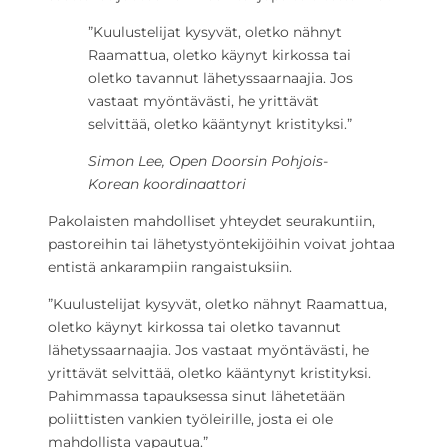
”Kuulustelijat kysyvät, oletko nähnyt
Raamattua, oletko käynyt kirkossa tai
oletko tavannut lähetyssaarnaajia. Jos
vastaat myöntävästi, he yrittävät
selvittää, oletko kääntynyt kristityksi.”
Simon Lee, Open Doorsin Pohjois-
Korean koordinaattori
Pakolaisten mahdolliset yhteydet seurakuntiin,
pastoreihin tai lähetystyöntekijöihin voivat johtaa
entistä ankarampiin rangaistuksiin.
”Kuulustelijat kysyvät, oletko nähnyt Raamattua,
oletko käynyt kirkossa tai oletko tavannut
lähetyssaarnaajia. Jos vastaat myöntävästi, he
yrittävät selvittää, oletko kääntynyt kristityksi.
Pahimmassa tapauksessa sinut lähetetään
poliittisten vankien työleirille, josta ei ole
mahdollista vapautua.”