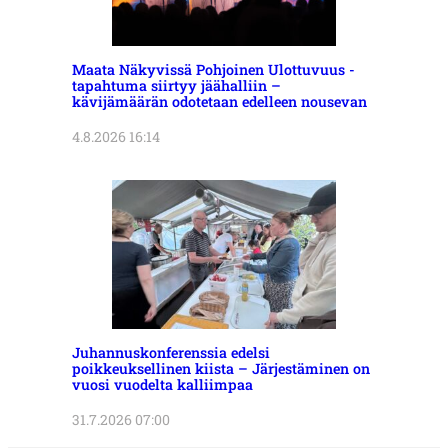
Maata Näkyvissä Pohjoinen Ulottuvuus -
tapahtuma siirtyy jäähalliin –
kävijämäärän odotetaan edelleen nousevan
4.8.2026 16:14
Juhannuskonferenssia edelsi
poikkeuksellinen kiista – Järjestäminen on
vuosi vuodelta kalliimpaa
31.7.2026 07:00