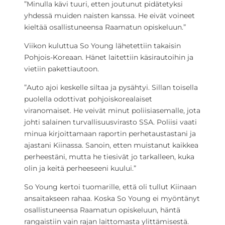
”Minulla kävi tuuri, etten joutunut pidätetyksi
yhdessä muiden naisten kanssa. He eivät voineet
kieltää osallistuneensa Raamatun opiskeluun.”
Viikon kuluttua So Young lähetettiin takaisin
Pohjois-Koreaan. Hänet laitettiin käsirautoihin ja
vietiin pakettiautoon.
”Auto ajoi keskelle siltaa ja pysähtyi. Sillan toisella
puolella odottivat pohjoiskorealaiset
viranomaiset. He veivät minut poliisiasemalle, jota
johti salainen turvallisuusvirasto SSA. Poliisi vaati
minua kirjoittamaan raportin perhetaustastani ja
ajastani Kiinassa. Sanoin, etten muistanut kaikkea
perheestäni, mutta he tiesivät jo tarkalleen, kuka
olin ja keitä perheeseeni kuului.”
So Young kertoi tuomarille, että oli tullut Kiinaan
ansaitakseen rahaa. Koska So Young ei myöntänyt
osallistuneensa Raamatun opiskeluun, häntä
rangaistiin vain rajan laittomasta ylittämisestä.