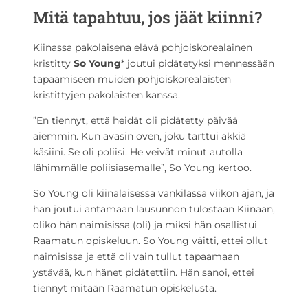
Mitä tapahtuu, jos jäät kiinni?
Kiinassa pakolaisena elävä pohjoiskorealainen
kristitty
So Young
* joutui pidätetyksi mennessään
tapaamiseen muiden pohjoiskorealaisten
kristittyjen pakolaisten kanssa.
”En tiennyt, että heidät oli pidätetty päivää
aiemmin. Kun avasin oven, joku tarttui äkkiä
käsiini. Se oli poliisi. He veivät minut autolla
lähimmälle poliisiasemalle”, So Young kertoo.
So Young oli kiinalaisessa vankilassa viikon ajan, ja
hän joutui antamaan lausunnon tulostaan Kiinaan,
oliko hän naimisissa (oli) ja miksi hän osallistui
Raamatun opiskeluun. So Young väitti, ettei ollut
naimisissa ja että oli vain tullut tapaamaan
ystävää, kun hänet pidätettiin. Hän sanoi, ettei
tiennyt mitään Raamatun opiskelusta.