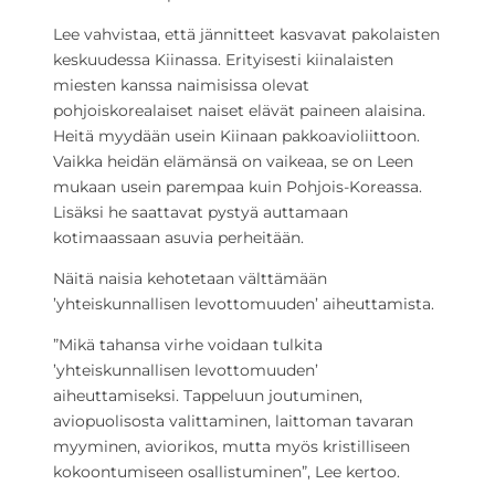
Lee vahvistaa, että jännitteet kasvavat pakolaisten
keskuudessa Kiinassa. Erityisesti kiinalaisten
miesten kanssa naimisissa olevat
pohjoiskorealaiset naiset elävät paineen alaisina.
Heitä myydään usein Kiinaan pakkoavioliittoon.
Vaikka heidän elämänsä on vaikeaa, se on Leen
mukaan usein parempaa kuin Pohjois-Koreassa.
Lisäksi he saattavat pystyä auttamaan
kotimaassaan asuvia perheitään.
Näitä naisia kehotetaan välttämään
’yhteiskunnallisen levottomuuden’ aiheuttamista.
”Mikä tahansa virhe voidaan tulkita
’yhteiskunnallisen levottomuuden’
aiheuttamiseksi. Tappeluun joutuminen,
aviopuolisosta valittaminen, laittoman tavaran
myyminen, aviorikos, mutta myös kristilliseen
kokoontumiseen osallistuminen”, Lee kertoo.