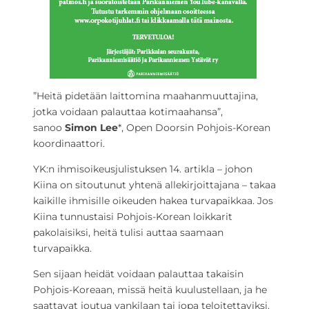
”Heitä pidetään laittomina maahanmuuttajina,
jotka voidaan palauttaa kotimaahansa”,
sanoo
Simon Lee
*, Open Doorsin Pohjois-Korean
koordinaattori.
YK:n ihmisoikeusjulistuksen 14. artikla – johon
Kiina on sitoutunut yhtenä allekirjoittajana – takaa
kaikille ihmisille oikeuden hakea turvapaikkaa. Jos
Kiina tunnustaisi Pohjois-Korean loikkarit
pakolaisiksi, heitä tulisi auttaa saamaan
turvapaikka.
Sen sijaan heidät voidaan palauttaa takaisin
Pohjois-Koreaan, missä heitä kuulustellaan, ja he
saattavat joutua vankilaan tai jopa teloitettaviksi.