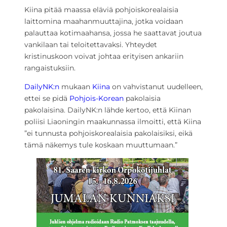
Kiina pitää maassa eläviä pohjoiskorealaisia
laittomina maahanmuuttajina, jotka voidaan
palauttaa kotimaahansa, jossa he saattavat joutua
vankilaan tai teloitettavaksi. Yhteydet
kristinuskoon voivat johtaa erityisen ankariin
rangaistuksiin.
DailyNK:n
mukaan
Kiina
on vahvistanut uudelleen,
ettei se pidä
Pohjois-Korean
pakolaisia
pakolaisina. DailyNK:n lähde kertoo, että Kiinan
poliisi Liaoningin maakunnassa ilmoitti, että Kiina
”ei tunnusta pohjoiskorealaisia pakolaisiksi, eikä
tämä näkemys tule koskaan muuttumaan.”