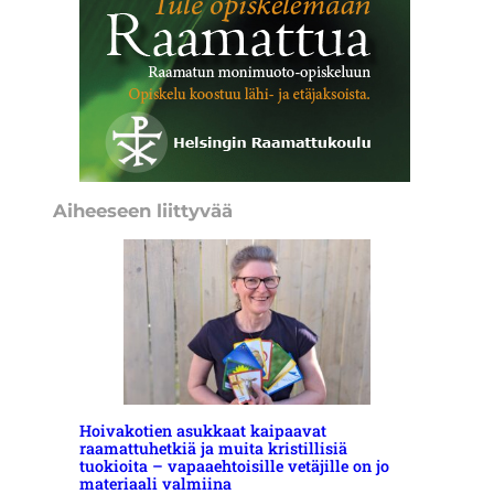
Aiheeseen liittyvää
Hoivakotien asukkaat kaipaavat
raamattuhetkiä ja muita kristillisiä
tuokioita – vapaaehtoisille vetäjille on jo
materiaali valmiina