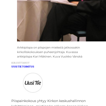
Arkkipiispa on piispojen mielestä jatkossakin
kirkolliskokouksen puheenjohtaja. Kuvassa
arkkipiispa Kari Mäkinen. Kuva Vuokko Vänskä
KIRJOITTANUT
UUSI TIE TOIMITUS
Piispainkokous yhtyy Kirkon keskushallinnon