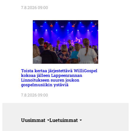
7.8.2026 09:00
Toista kertaa järjestettävä WilliGospel
kokoaa jälleen Lappeenrannan
Linnoitukseen suuren joukon
gospelmusiikin ystäviä
7.8.2026 09:00
Uusimmat
Luetuimmat