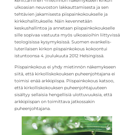
kehittäminen -mietinnön näkemykseen kirkon
ulkoasian neuvoston lakkauttamisesta ja sen
tehtävien jakamisesta piispainkokoukselle ja
kirkkohallitukselle. Näin kevennetään
keskushallintoa ja annetaan piispainkokoukselle
sille sopivaa vastuuta myös ulkoasioihin liittyvissä
teologisissa kysymyksissä. Suomen evankelis-
luterilaisen kirkon piispainkokous kokoontui
istuntoonsa 4. joulukuuta 2012 Helsingissä.
Piispainkokous ei yhdy mietinnön näkemykseen
siitä, että kirkolliskokouksen puheenjohtajana ei
toimisi enää arkkipiispa. Piispainkokous katsoo,
että kirkolliskokouksen puheenjohtajuuteen
sisältyy sellaisia hengellisiä ulottuvuuksia, että
arkkipiispan on toimittava jatkossakin
puheenjohtajana.