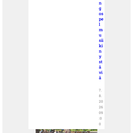
n
g
os
pe
l
m
u
sii
ki
n
y
st
ä
vi
ä
7.
8.
20
26
09
:0
0