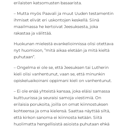
erilaisten katsomusten basaarista.
– Mutta myös Paavali ja muut Uuden testamentin
ihmiset elivät eri uskontojen keskellä. Siinä
maailmassa he kertoivat Jeesuksesta, joka
rakastaa ja välittää.
Huokunan mielestä evankelioinnissa olisi otettava
nyt huomioon, ”mitä aikaa eletään ja mitä kieltä
puhutaan”.
– Ongelma ei ole se, että Jeesuksen tai Lutherin
kieli olisi vanhentunut, vaan se, että minunkin
opiskeluaikoinani oppimani kieli on vanhentunut.
– Ei ole enää yhteistä kansaa, joka eläisi samassa
kulttuurissa ja seuraisi samoja viestimiä. On
erilaisia porukoita, joilla on omat kiinnostuksen
kohteensa ja oma kielensä. Saattaa näyttää siltä,
että kirkon sanoma ei kiinnosta ketään. Siitä
huolimatta hengellisistä asioista puhutaan ehkä