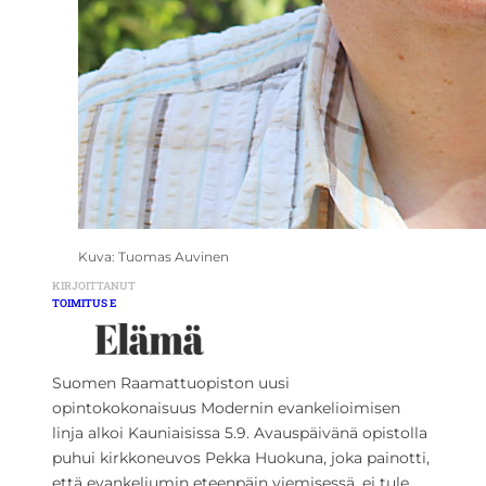
Kuva: Tuomas Auvinen
KIRJOITTANUT
TOIMITUS E
Suomen Raamattuopiston uusi
opintokokonaisuus Modernin evankelioimisen
linja alkoi Kauniaisissa 5.9. Avauspäivänä opistolla
puhui kirkkoneuvos Pekka Huokuna, joka painotti,
että evankeliumin eteenpäin viemisessä, ei tule