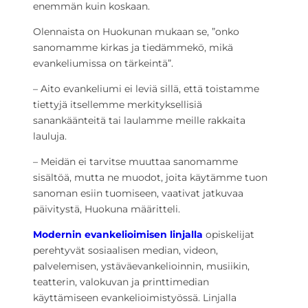
enemmän kuin koskaan.
Olennaista on Huokunan mukaan se, ”onko
sanomamme kirkas ja tiedämmekö, mikä
evankeliumissa on tärkeintä”.
– Aito evankeliumi ei leviä sillä, että toistamme
tiettyjä itsellemme merkityksellisiä
sanankäänteitä tai laulamme meille rakkaita
lauluja.
– Meidän ei tarvitse muuttaa sanomamme
sisältöä, mutta ne muodot, joita käytämme tuon
sanoman esiin tuomiseen, vaativat jatkuvaa
päivitystä, Huokuna määritteli.
Modernin evankelioimisen linjalla
opiskelijat
perehtyvät sosiaalisen median, videon,
palvelemisen, ystäväevankelioinnin, musiikin,
teatterin, valokuvan ja printtimedian
käyttämiseen evankelioimistyössä. Linjalla