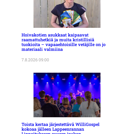
Hoivakotien asukkaat kaipaavat
raamattuhetkiä ja muita kristillisiä
tuokioita – vapaaehtoisille vetäjille on jo
materiaali valmiina
7.8.2026 09:00
Toista kertaa järjestettävä WilliGospel
kokoaa jälleen Lappeenrannan
Linnoitukseen suuren joukon