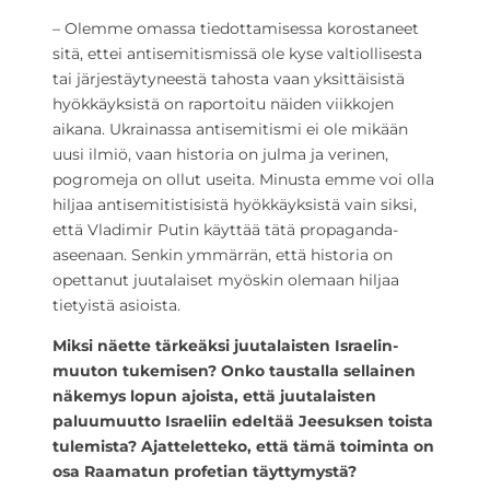
– Olemme omassa tiedottamisessa korostaneet
sitä, ettei antisemitismissä ole kyse valtiollisesta
tai järjestäytyneestä tahosta vaan yksittäisistä
hyökkäyksistä on raportoitu näiden viikkojen
aikana. Ukrainassa antisemitismi ei ole mikään
uusi ilmiö, vaan historia on julma ja verinen,
pogromeja on ollut useita. Minusta emme voi olla
hiljaa antisemitistisistä hyökkäyksistä vain siksi,
että Vladimir Putin käyttää tätä propaganda-
aseenaan. Senkin ymmärrän, että historia on
opettanut juutalaiset myöskin olemaan hiljaa
tietyistä asioista.
Miksi näette tärkeäksi juutalaisten Israelin-
muuton tukemisen? Onko taustalla sellainen
näkemys lopun ajoista, että juutalaisten
paluumuutto Israeliin edeltää Jeesuksen toista
tulemista? Ajatteletteko, että tämä toiminta on
osa Raamatun profetian täyttymystä?