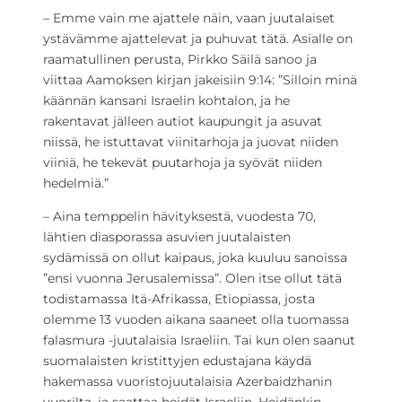
– Emme vain me ajattele näin, vaan juutalaiset
ystävämme ajattelevat ja puhuvat tätä. Asialle on
raamatullinen perusta, Pirkko Säilä sanoo ja
viittaa Aamoksen kirjan jakeisiin 9:14: ”Silloin minä
käännän kansani Israelin kohtalon, ja he
rakentavat jälleen autiot kaupungit ja asuvat
niissä, he istuttavat viinitarhoja ja juovat niiden
viiniä, he tekevät puutarhoja ja syövät niiden
hedelmiä.”
– Aina temppelin hävityksestä, vuodesta 70,
lähtien diasporassa asuvien juutalaisten
sydämissä on ollut kaipaus, joka kuuluu sanoissa
”ensi vuonna Jerusalemissa”. Olen itse ollut tätä
todistamassa Itä-Afrikassa, Etiopiassa, josta
olemme 13 vuoden aikana saaneet olla tuomassa
falasmura -juutalaisia Israeliin. Tai kun olen saanut
suomalaisten kristittyjen edustajana käydä
hakemassa vuoristojuutalaisia Azerbaidzhanin