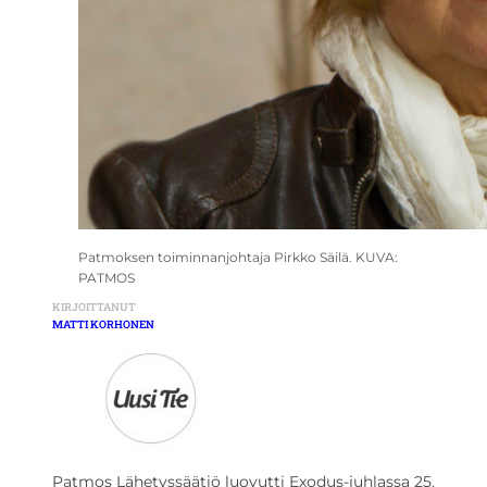
Patmoksen toiminnanjohtaja Pirkko Säilä. KUVA:
PATMOS
KIRJOITTANUT
MATTI KORHONEN
Patmos Lähetyssäätiö luovutti Exodus-juhlassa 25.