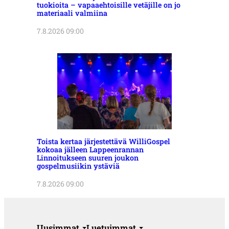
tuokioita – vapaaehtoisille vetäjille on jo
materiaali valmiina
7.8.2026 09:00
Toista kertaa järjestettävä WilliGospel
kokoaa jälleen Lappeenrannan
Linnoitukseen suuren joukon
gospelmusiikin ystäviä
7.8.2026 09:00
Uusimmat
Luetuimmat