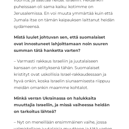
vuorilta, ja saattaa heidät Israeliin. Heidänkin
puheissaan oli sama kaiku: kotimme on
Jerusalemissa. En voi muuta ymmärtää kuin että
Jumala itse on tämän kaipauksen laittanut heidän
sydämeensä.
Mistä luulet johtuvan sen, että suomalaiset
ovat innostuneet lahjoittamaan noin suuren
summan tätä hanketta varten?
– Varmasti rakkaus Israeliin ja juutalaiseen
kansaan on selityksenä tähän. Suomalaiset
kristityt ovat uskollisia Israel-rakkaudessaan ja
hyvä onkin, koska Israelin siunaamisesta riippuu
meidän omankin maamme kohtalot.
Minkä verran Ukrainassa on halukkaita
muuttajia Israeliin, ja missä vaiheessa heidän
on tarkoitus lähteä?
– Nyt on meneillään ensimmäinen vaihe, jossa
valmistellaan juutalaisia muuttoon ja tätä varten