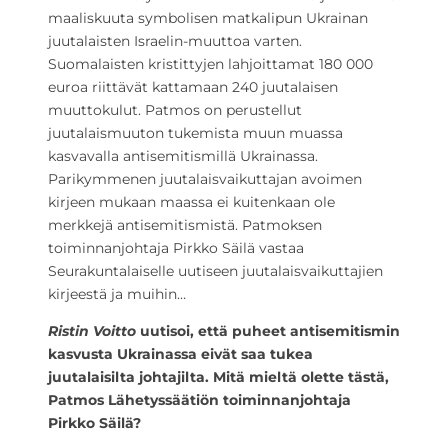
maaliskuuta symbolisen matkalipun Ukrainan
juutalaisten Israelin-muuttoa varten.
Suomalaisten kristittyjen lahjoittamat 180 000
euroa riittävät kattamaan 240 juutalaisen
muuttokulut. Patmos on perustellut
juutalaismuuton tukemista muun muassa
kasvavalla antisemitismillä Ukrainassa.
Parikymmenen juutalaisvaikuttajan avoimen
kirjeen mukaan maassa ei kuitenkaan ole
merkkejä antisemitismistä. Patmoksen
toiminnanjohtaja Pirkko Säilä vastaa
Seurakuntalaiselle uutiseen juutalaisvaikuttajien
kirjeestä ja muihin…
Ristin Voitto
uutisoi, että puheet antisemitismin
kasvusta Ukrainassa eivät saa tukea
juutalaisilta johtajilta. Mitä mieltä olette tästä,
Patmos Lähetyssäätiön toiminnanjohtaja
Pirkko Säilä?