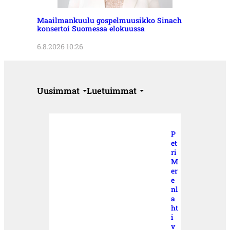
Maailmankuulu gospelmuusikko Sinach
konsertoi Suomessa elokuussa
6.8.2026 10:26
Uusimmat
Luetuimmat
P
et
ri
M
er
e
nl
a
ht
i
v