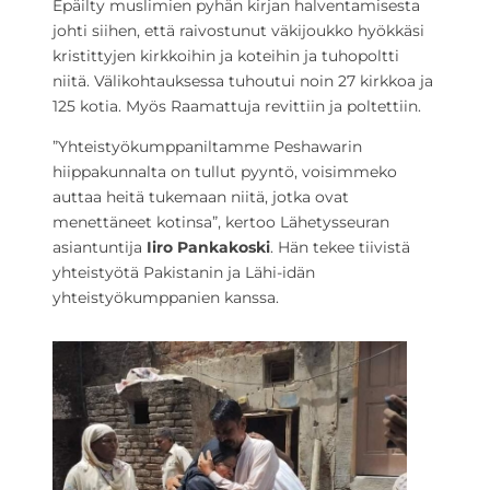
Epäilty muslimien pyhän kirjan halventamisesta
johti siihen, että raivostunut väkijoukko hyökkäsi
kristittyjen kirkkoihin ja koteihin ja tuhopoltti
niitä. Välikohtauksessa tuhoutui noin 27 kirkkoa ja
125 kotia. Myös Raamattuja revittiin ja poltettiin.
”Yhteistyökumppaniltamme Peshawarin
hiippakunnalta on tullut pyyntö, voisimmeko
auttaa heitä tukemaan niitä, jotka ovat
menettäneet kotinsa”, kertoo Lähetysseuran
asiantuntija
Iiro Pankakoski
. Hän tekee tiivistä
yhteistyötä Pakistanin ja Lähi-idän
yhteistyökumppanien kanssa.