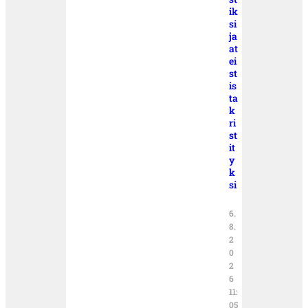
ik
si
ja
at
ei
st
is
ta
k
ri
st
it
y
k
si
6.
8.
2
0
2
6
11:
05