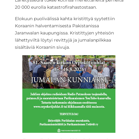
Lähetysseura tukee kotinsa menettäneitä perheitä
20 000 eurolla katastrofirahastostaan.
Elokuun puolivälissä kahta kristittyä syytettiin
Koraanin halventamisesta Pakistanissa
Jaranwalan kaupungissa. Kristittyjen yhteisön
lähettyviltä löytyi revittyjä ja jumalanpilkkaa
sisältäviä Koraanin sivuja.