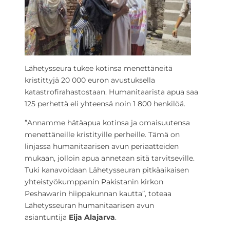
Lähetysseura tukee kotinsa menettäneitä
kristittyjä 20 000 euron avustuksella
katastrofirahastostaan. Humanitaarista apua saa
125 perhettä eli yhteensä noin 1 800 henkilöä.
”Annamme hätäapua kotinsa ja omaisuutensa
menettäneille kristityille perheille. Tämä on
linjassa humanitaarisen avun periaatteiden
mukaan, jolloin apua annetaan sitä tarvitseville.
Tuki kanavoidaan Lähetysseuran pitkäaikaisen
yhteistyökumppanin Pakistanin kirkon
Peshawarin hiippakunnan kautta”, toteaa
Lähetysseuran humanitaarisen avun
asiantuntija
Eija Alajarva
.