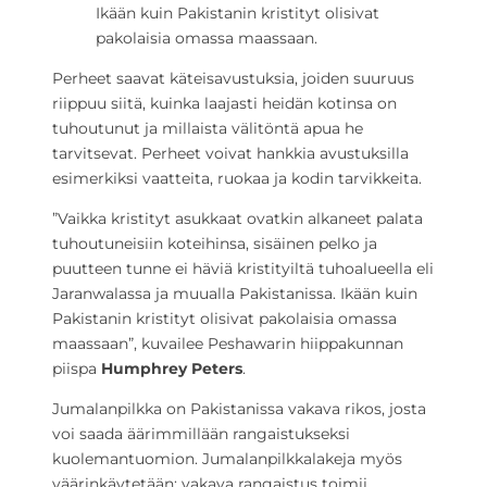
Ikään kuin Pakistanin kristityt olisivat
pakolaisia omassa maassaan.
Perheet saavat käteisavustuksia, joiden suuruus
riippuu siitä, kuinka laajasti heidän kotinsa on
tuhoutunut ja millaista välitöntä apua he
tarvitsevat. Perheet voivat hankkia avustuksilla
esimerkiksi vaatteita, ruokaa ja kodin tarvikkeita.
”Vaikka kristityt asukkaat ovatkin alkaneet palata
tuhoutuneisiin koteihinsa, sisäinen pelko ja
puutteen tunne ei häviä kristityiltä tuhoalueella eli
Jaranwalassa ja muualla Pakistanissa. Ikään kuin
Pakistanin kristityt olisivat pakolaisia omassa
maassaan”, kuvailee Peshawarin hiippakunnan
piispa
Humphrey Peters
.
Jumalanpilkka on Pakistanissa vakava rikos, josta
voi saada äärimmillään rangaistukseksi
kuolemantuomion. Jumalanpilkkalakeja myös
väärinkäytetään: vakava rangaistus toimii