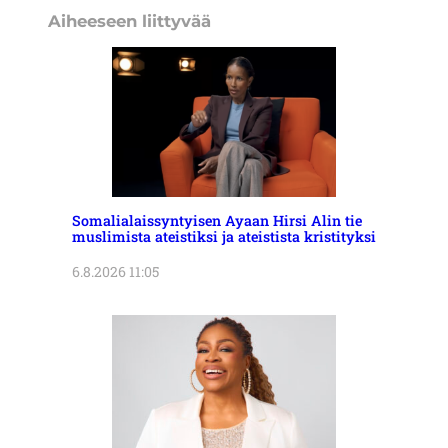
Aiheeseen liittyvää
Somalialaissyntyisen Ayaan Hirsi Alin tie
muslimista ateistiksi ja ateistista kristityksi
6.8.2026 11:05